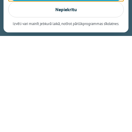
Latvijā.
Nepiekrītu
Izvēli vari mainīt jebkurā laikā, notīrot pārlūkprogrammas sīkdatnes.
Dalīties
Kopēt saiti
Nākamais raksts
Piektdiena, 7. augusts, 2026 15:31
Ikšķilietis Šteinbergs jau atkal
izsaukts uz Latvijas basketbola
izlasi
Osports.lv