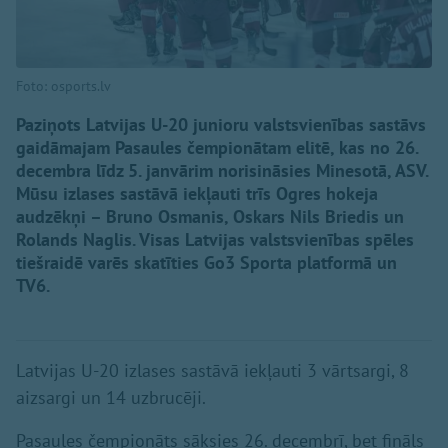
Foto: osports.lv
Paziņots Latvijas U-20 junioru valstsvienības sastāvs
gaidāmajam Pasaules čempionātam elitē, kas no 26.
decembra līdz 5. janvārim norisināsies Minesotā, ASV.
Mūsu izlases sastāvā iekļauti trīs Ogres hokeja
audzēkņi – Bruno Osmanis, Oskars Nils Briedis un
Rolands Naglis. Visas Latvijas valstsvienības spēles
tiešraidē varēs skatīties Go3 Sporta platformā un
TV6.
Latvijas U-20 izlases sastāvā iekļauti 3 vārtsargi, 8
aizsargi un 14 uzbrucēji.
Pasaules čempionāts sāksies 26. decembrī, bet fināls