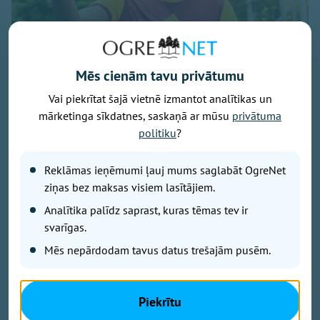
Foto: osports.lv
Mēs cienām tavu privātumu
Neilgi pēc Ingara Pūļa iegūšanas īrē no “Liepājas”
Vai piekrītat šajā vietnē izmantot analītikas un
debitantes “Ogre United” uzbrukumu pastiprinājis arī
mārketinga sīkdatnes, saskaņā ar mūsu
privātuma
24 gadus vecais franču centra uzbrucējs Žaks
Fokams.
politiku
?
Reklāmas ieņēmumi ļauj mums saglabāt OgreNet
ziņas bez maksas visiem lasītājiem.
Iepriekšējo sezonu viņš sāka kopā ar Rihardu
Analītika palīdz saprast, kuras tēmas tev ir
Matrevicu un Prāgas “Dukla” pirmajā komandā
svarīgas.
aizvadīja 12 līgas spēles un guva vienus vārtus, bet
Mēs nepārdodam tavus datus trešajām pusēm.
sezonu pabeidza Albānijā, kopā ar Robertu Ozolu
aizvadot četrus mačus “Bylis” rindās. Abas komandas
no savām līgām izkrita, bet Fokams nav spēlējis kopš
Piekrītu
marta. Arī Matrevics (RFS) un Ozols (“Grobiņa”) nu ir