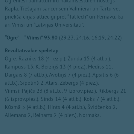
Ogrēnieši pamatturnīru nākamsestdien noslēgs
Raplā. Tiešajām sāncensēm Valmierai un Tartu vēl
priekšā cīņas attiecīgi pret “TalTech” un Pērnavu, kā
arī Vīmsi un “Latvijas Universitāti”.
“Ogre” – “Viimsi” 93:80
(29:23, 24:16, 16:19, 24:22)
Rezultatīvākie spēlētāji:
Ogre: Razniks 18 (4 rez.p.), Žunda 15 (4 atl.b.),
Kampuss 13, K. Bērziņš 13 (4 piez.), Mediss 11,
Dārgais 8 (7 atl.b.), Avotiņš 7 (4 piez.), Apsītis 6 (6
atl.b.), Sīpoliņš 2, Atars, Zēbergs (4 piez.).
Viimsi: Pajičs 23 (8 atl.b., 9 izprov.piez.), Rikbergs 21
(6 izprov.piez.), Sinds 14 (4 atl.b.), Koks 7 (4 atl.b.),
Kūsmā 5 (4 atl.b.), Hints 4 (4 atl.b.), Švidčenko 2,
Allemans 2, Reinarts 2 (4 piez.), Normaks.