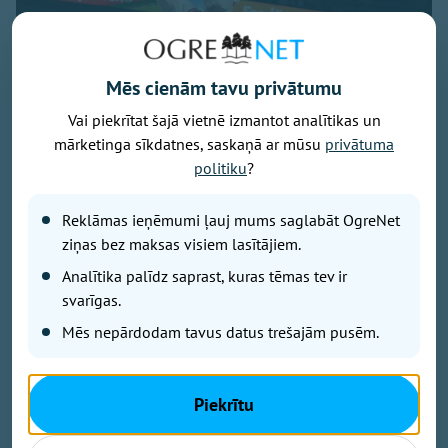
Mēs cienām tavu privātumu
Vai piekrītat šajā vietnē izmantot analītikas un
mārketinga sīkdatnes, saskaņā ar mūsu
privātuma
Foto: Osports.lv
politiku
?
Latvijas vīriešu basketbola izlases galvenais treneris
Reklāmas ieņēmumi ļauj mums saglabāt OgreNet
Jānis Gailītis nosaucis 16 kandidātus, kuri gatavosies
ziņas bez maksas visiem lasītājiem.
augusta izskaņā gaidāmajām Pasaules kausa
kvalifikācijas spēlēm. Viņu vidū arī Ogres basketbola
Analītika palīdz saprast, kuras tēmas tev ir
audzēknis Mārcis Šteinbergs.
svarīgas.
Mēs nepārdodam tavus datus trešajām pusēm.
Ierindā ir 12 spēlētāji, kuri piedalījās pirmā posma
spēlēs. Uzaicināts arī pēdējos gados treniņprocesā
Piekrītu
iesaistītais spēka uzbrucējs Anrijs Miška, pēc divu
gadu pārtraukuma valstsvienībā atgriežas uzbrucējs