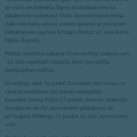
arī vairs nesadeldēja, Ogres basketbolistiem to
pakāpeniski palielinot. Otrās desmitminūtes beigu
daļā mājinieku astoņu punktu gājienu ar precīziem
tālmetieniem
iegrieza
Kristaps Mediss un amerikānis
Mailss Razniks.
Pēdējā ceturkšņa sākumā Vīmsi mirklīgi pakļuva zem
-10, taču ogrēnieši situāciju droši pārvaldīja,
neatļaujoties vaļības.
Uzvarētāju labā 18 punkti Raznikam, bet viesus no
ceturtā zaudējuma pēc kārtas nepaglāba
bosnieša Omara Pajiča 23 punkti, astoņas atlēkušās
bumbas un deviņi izprovocētie pārkāpumi, kā
arī Jorgena Rikberga 21 punkts un seši izprovocētie
sodi.