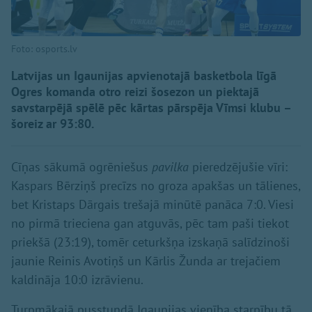
Foto: osports.lv
Latvijas un Igaunijas apvienotajā basketbola līgā
Ogres komanda otro reizi šosezon un piektajā
savstarpējā spēlē pēc kārtas pārspēja Vīmsi klubu –
šoreiz ar 93:80.
Cīņas sākumā ogrēniešus
pavilka
pieredzējušie vīri:
Kaspars Bērziņš precīzs no groza apakšas un tālienes,
bet Kristaps Dārgais trešajā minūtē panāca 7:0. Viesi
no pirmā trieciena gan atguvās, pēc tam paši tiekot
priekšā (23:19), tomēr ceturkšņa izskaņā salīdzinoši
jaunie Reinis Avotiņš un Kārlis Žunda ar trejačiem
kaldināja 10:0 izrāvienu.
Turpmākajā pusstundā Igaunijas vienība starpību tā