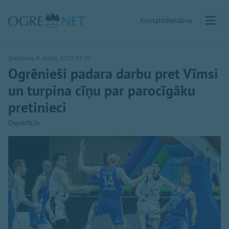
Kontakti
Reklāma
Svētdiena, 9. marts, 2025 09:25
Ogrēnieši padara darbu pret Vīmsi
un turpina cīņu par parocīgāku
pretinieci
Osports.lv