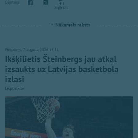
Dalīties
Kopēt saiti
Nākamais raksts
Piektdiena, 7. augusts, 2026 15:31
Ikšķilietis Šteinbergs jau atkal
izsaukts uz Latvijas basketbola
izlasi
Osports.lv