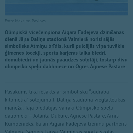
Foto: Maksims Pavlovs
Olimpiskā vicečempiona Aigara Fadejeva dzimšanas
dienā Jāņa Daliņa stadionā Valmierā norisinājās
simbolisks Atmiņu brīdis, kurā pulcējās viņa tuvākie
ģimenes locekļi, sporta karjeras laika biedri,
domubiedri un jaunās paaudzes soļotāji, tostarp divu
olimpisko spēļu dalībniece no Ogres Agnese Pastare.
Pasākums tika iesākts ar simbolisku “sudraba
kilometra” soļojumu J. Daliņa stadiona vieglatlētikas
manēžā. Tajā piedalījās vairāki Olimpisko spēļu
dalībnieki – Jolanta Dukure, Agnese Pastare, Arnis
Rumbenieks, kā arī Aigara Fadejeva treniņu partneris
Valmierā Sergejs Lapsa, Valmieras sporta skolas