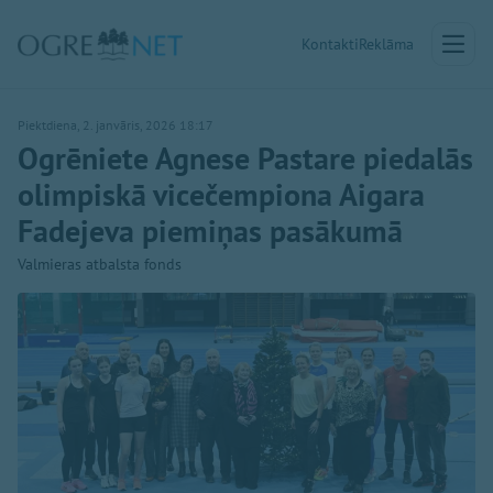
Kontakti
Reklāma
Piektdiena, 2. janvāris, 2026 18:17
Ogrēniete Agnese Pastare piedalās
olimpiskā vicečempiona Aigara
Fadejeva piemiņas pasākumā
Valmieras atbalsta fonds