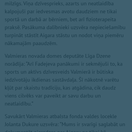
milzīgs. Viņa dzīvesprieks, azarts un neatlaidība
kalpojuši par iedvesmas avotu daudziem ne tikai
sportā un darbā ar bērniem, bet arī fizioterapeita
praksē. Pasākuma dalībnieki uzsvēra nepieciešamību
turpināt stāstīt Aigara stāstu un nodot viņa piemēru
nākamajām paaudzēm.
Valmieras novada domes deputāte Līga Dzene
norādīja: “Arī Fadejeva panākumi ir sekmējuši to, ka
sports un aktīvs dzīvesveids Valmierā ir būtiska
iedzīvotāju ikdienas sastāvdaļa. Šī nākotnē varētu
kļūt par skaistu tradīciju, kas atgādina, cik daudz
viens cilvēks var paveikt ar savu darbu un
neatlaidību.”
Savukārt Valmieras atbalsta fonda valdes locekle
Jolanta Dukure uzsvēra: “Mums ir svarīgi saglabāt un