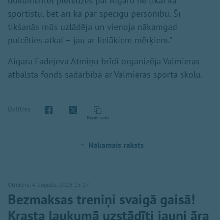
dokumentēt pieredzes par Aigaru ne tikai kā
sportistu, bet arī kā par spēcīgu personību. Šī
tikšanās mūs uzlādēja un vienoja nākamgad
pulcēties atkal – jau ar lielākiem mērķiem.”
Aigara Fadejeva Atmiņu brīdi organizēja Valmieras
atbalsta fonds sadarbībā ar Valmieras sporta skolu.
Dalīties
Kopēt saiti
Nākamais raksts
Otrdiena, 4. augusts, 2026 15:17
Bezmaksas treniņi svaigā gaisā!
Krasta laukumā uzstādīti jauni āra