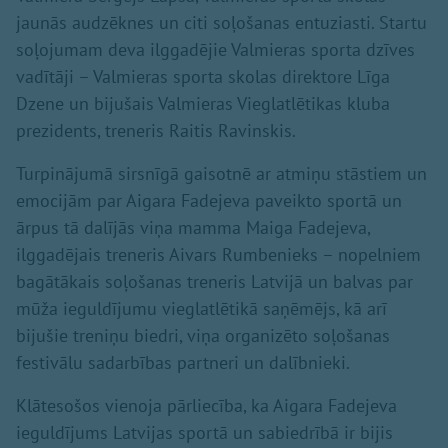
jaunās audzēknes un citi soļošanas entuziasti. Startu
soļojumam deva ilggadējie Valmieras sporta dzīves
vadītāji – Valmieras sporta skolas direktore Līga
Dzene un bijušais Valmieras Vieglatlētikas kluba
prezidents, treneris Raitis Ravinskis.
Turpinājumā sirsnīgā gaisotnē ar atmiņu stāstiem un
emocijām par Aigara Fadejeva paveikto sportā un
ārpus tā dalījās viņa mamma Maiga Fadejeva,
ilggadējais treneris Aivars Rumbenieks – nopelniem
bagātākais soļošanas treneris Latvijā un balvas par
mūža ieguldījumu vieglatlētikā saņēmējs, kā arī
bijušie treniņu biedri, viņa organizēto soļošanas
festivālu sadarbības partneri un dalībnieki.
Klātesošos vienoja pārliecība, ka Aigara Fadejeva
ieguldījums Latvijas sportā un sabiedrībā ir bijis