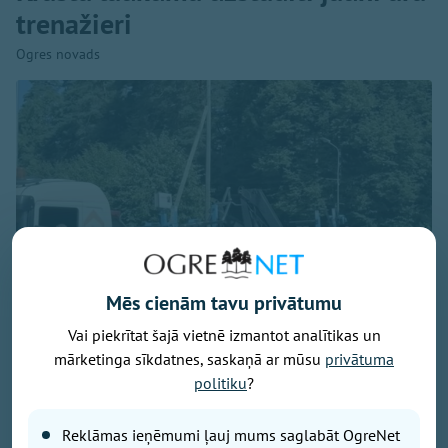
trenažieri
Ogres novads
Mēs cienām tavu privātumu
Vai piekrītat šajā vietnē izmantot analītikas un
mārketinga sīkdatnes, saskaņā ar mūsu
privātuma
Foto: Ogres novads
politiku
?
No šodienas turpmākās piecas nedēļas Krasta
Reklāmas ieņēmumi ļauj mums saglabāt OgreNet
laukumā ikvienam būs iespēja bez maksas izmēģināt