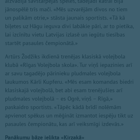
aizvadīja savstarpējās spēles, tādējādi katrai bija
jānospēlē trīs mači. «Mēs uzvarējām divos no tiem
un palikām otrie,» stāsta jaunais sportists. «Tā kā
biļetes uz Hāgu ieguva divi labākie pāri, ar to pietika,
lai izcīnītu vietu Latvijas izlasē un iegūtu tiesības
startēt pasaules čempionātā.»
Artūrs Žodžiks ikdienā trenējas klasiskā volejbola
klubā «Rīgas Volejbola skola». Tur viņš iepazinies arī
ar savu tagadējo pārinieku pludmales volejbola
laukumos Kārli Kupferu. «Mēs esam komandas biedri
klasiskajā volejbolā, bet abi esam trenējušies arī
pludmales volejbolā – es Ogrē, viņš – Rīgā,»
paskaidro sportists. «Tāpēc kādā brīdī nolēmām
apvienot spēkus un mēģināt izmantot iespēju tikt uz
pasaules čempionātu, kas arī veiksmīgi izdevās.»
Panākumu bāze ielikta «Ķirzakā»