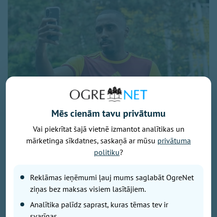
Foto: osports.lv
Mēs cienām tavu privātumu
Neilgi pēc Ingara Pūļa iegūšanas īrē no “Liepājas”
Vai piekrītat šajā vietnē izmantot analītikas un
debitantes “Ogre United” uzbrukumu pastiprinājis arī
mārketinga sīkdatnes, saskaņā ar mūsu
privātuma
24 gadus vecais franču centra uzbrucējs Žaks
politiku
?
Fokams.
Reklāmas ieņēmumi ļauj mums saglabāt OgreNet
ziņas bez maksas visiem lasītājiem.
Iepriekšējo sezonu viņš sāka kopā ar Rihardu
Analītika palīdz saprast, kuras tēmas tev ir
Matrevicu un Prāgas “Dukla” pirmajā komandā
svarīgas.