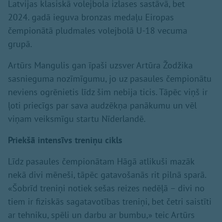
Latvijas klasiskā volejbola izlases sastāvā, bet
2024. gadā ieguva bronzas medaļu Eiropas
čempionātā pludmales volejbolā U-18 vecuma
grupā.
Artūrs Mangulis gan īpaši uzsver Artūra Žodžika
sasnieguma nozīmīgumu, jo uz pasaules čempionātu
neviens ogrēnietis līdz šim nebija ticis. Tāpēc viņš ir
ļoti priecīgs par sava audzēkņa panākumu un vēl
viņam veiksmīgu startu Nīderlandē.
Priekšā intensīvs treniņu cikls
Līdz pasaules čempionātam Hāgā atlikuši mazāk
nekā divi mēneši, tāpēc gatavošanās rit pilnā sparā.
«Šobrīd treniņi notiek sešas reizes nedēļā – divi no
tiem ir fiziskās sagatavotības treniņi, bet četri saistīti
ar tehniku, spēli un darbu ar bumbu,» teic Artūrs