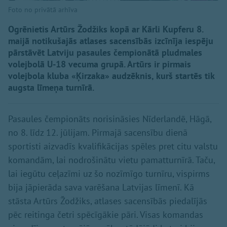
Foto no privātā arhīva
Ogrēnietis Artūrs Žodžiks kopā ar Kārli Kupferu 8.
maijā notikušajās atlases sacensībās izcīnīja iespēju
pārstāvēt Latviju pasaules čempionātā pludmales
volejbolā U-18 vecuma grupā. Artūrs ir pirmais
volejbola kluba «Ķirzaka» audzēknis, kurš startēs tik
augsta līmeņa turnīrā.
Pasaules čempionāts norisināsies Nīderlandē, Hāgā,
no 8. līdz 12. jūlijam. Pirmajā sacensību dienā
sportisti aizvadīs kvalifikācijas spēles pret citu valstu
komandām, lai nodrošinātu vietu pamatturnīrā. Taču,
lai iegūtu ceļazīmi uz šo nozīmīgo turnīru, vispirms
bija jāpierāda sava varēšana Latvijas līmenī. Kā
stāsta Artūrs Žodžiks, atlases sacensībās piedalījās
pēc reitinga četri spēcīgākie pāri. Visas komandas