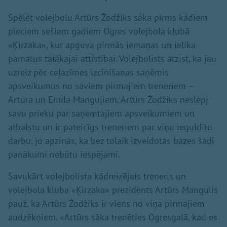
Spēlēt volejbolu Artūrs Žodžiks sāka pirms kādiem
pieciem sešiem gadiem Ogres volejbola klubā
«Ķirzaka», kur apguva pirmās iemaņas un ielika
pamatus tālākajai attīstībai. Volejbolists atzīst, ka jau
uzreiz pēc ceļazīmes izcīnīšanas saņēmis
apsveikumus no saviem pirmajiem treneriem –
Artūra un Emīla Manguļiem. Artūrs Žodžiks neslēpj
savu prieku par saņemtajiem apsveikumiem un
atbalstu un ir pateicīgs treneriem par viņu ieguldīto
darbu, jo apzinās, ka bez tolaik izveidotās bāzes šādi
panākumi nebūtu iespējami.
Savukārt volejbolista kādreizējais treneris un
volejbola kluba «Ķirzaka» prezidents Artūrs Mangulis
pauž, ka Artūrs Žodžiks ir viens no viņa pirmajiem
audzēkņiem. «Artūrs sāka trenēties Ogresgalā, kad es