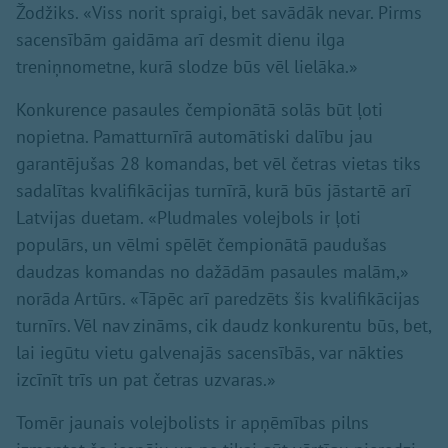
Žodžiks. «Viss norit spraigi, bet savādāk nevar. Pirms
sacensībām gaidāma arī desmit dienu ilga
treniņnometne, kurā slodze būs vēl lielāka.»
Konkurence pasaules čempionātā solās būt ļoti
nopietna. Pamatturnīrā automātiski dalību jau
garantējušas 28 komandas, bet vēl četras vietas tiks
sadalītas kvalifikācijas turnīrā, kurā būs jāstartē arī
Latvijas duetam. «Pludmales volejbols ir ļoti
populārs, un vēlmi spēlēt čempionātā paudušas
daudzas komandas no dažādām pasaules malām,»
norāda Artūrs. «Tāpēc arī paredzēts šis kvalifikācijas
turnīrs. Vēl nav zināms, cik daudz konkurentu būs, bet,
lai iegūtu vietu galvenajās sacensībās, var nākties
izcīnīt trīs un pat četras uzvaras.»
Tomēr jaunais volejbolists ir apņēmības pilns