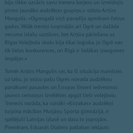
biju tikko uzsācis savu trenera karjeru un izveidojis
pirmo jaunāko audzēkņu grupiņu,» stāsta Artūrs
Mangulis. «Ogresgalā viņš pavadīja apmēram četrus
gadus. Vēlāk treniņi turpinājās arī Ogrē un dažāda
vecuma izlašu sastāvos, bet Artūra pāriešana uz
Rīgas Volejbola skolu bija tikai loģiska, jo Ogrē nav
tik lielas konkurences, un Rīgā ir lielākas izaugsmes
iespējas.»
Tomēr Artūrs Mangulis cer, ka šī situācija mainīsies
uz labu, jo mūsu pašu Ogres novada audzēkņu
panākumi pasaules un Eiropas līmenī iedvesmos
jaunos censoņus izvēlēties apgūt tieši volejbolu.
Treneris norāda, ka vairāki «Ķirzakas» audzēkņi
turpina mācības Murjāņu Sporta ģimnāzijā, ir
spēlējuši Latvijas izlasē un dara to joprojām.
Piemēram, Eduards Dūdens patlaban iekļauts