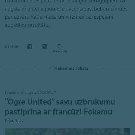
izmantot šo iespēju un ne tikai gūt vērtīgu pieredzi
augstākā līmeņa jauniešu sacensībās, bet arī cīnīties
par uzvaru katrā mačā un virzīties uz iespējami
augstāku rezultātu.
Dalīties
Kopēt saiti
Nākamais raksts
Sestdiena, 8. augusts, 2026 09:17
“Ogre United” savu uzbrukumu
pastiprina ar francūzi Fokamu
Osports.lv