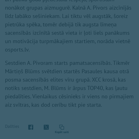
nonākot grupas aizmugurē. Kalnā A. Pivors aizcīnījās
līdz labāko sešiniekam. Lai tiktu vēl augstāk, šoreiz
pietrūka spēka, tomēr debijā tik augsta līmeņa
sacensībās izcīnītā sestā vieta ir ļoti liels panākums
un motivācija turpmākajiem startiem, norāda vietnē
osports.lv.
Sestdien A. Pivoram starts pamatsacensībās. Tikmēr
Mārtiņš Blūms svētdien startēs Pasaules kausa otrā
posma sacensībās elites vīru grupā. XCC krosā, kas
notiks sestdien, M. Blūms ir ārpus TOP40, kas ļautu
piedalīties. Vienlaikus cēsinieks ir viens no pirmajiem
aiz svītras, kas dod cerību tikt pie starta.
Dalīties
Kopēt saiti