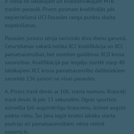
ir viena no lielākajām un kvalitatīvākajām MTB
trasēm pasaulē. Pivors posmam kvalificējās pēc
nepieciešamā UCI Pasaules ranga punktu skaita
nopelnīšanas.
Pasaules junioru sērija norisinās divu dienu garumā.
Ceturtdienas vakarā notika XCC kvalifikācija un XCC
pamatsacensības, bet sestdien gaidāmas XCO krosa
sacensības. Kvalifikācijā par iespēju startēt starp 40
labākajiem XCC krosa pamatsacensību dalībniekiem
sacentās 136 juniori no visas pasaules.
A. Pivors trasē devās ar 106. starta numuru. Braucēji
trasē devās ik pēc 15 sekundēm. Ogres sportists
aizvadīja ļoti augstvērtīgu braucienu, izcīnot augsto
piekto vietu. Tas ļāva iegūt krietni labāku starta
pozīciju arī pamatsacensībām, vēsta vietnē
osports.lv.