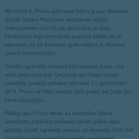
No starta A. Pivors aizbrauca līderu grupā. Nedaudz
grūtāk Oskara Muižnieka audzēknim klājās
nobraucienos un cīņā par pozīcijām, jo daļa
konkurentu bija ievērojami augumā lielāki un ar
elkoņiem, kā arī ķermeņa spēku neļāva A. Pivoram
izkarot līderpozīcijas.
Tikmēr ogrēnieša trumpis bija kāpumi, kuros viņš
atkal piebrauca klāt. Ceturtajā aplī līderu grupa
sadalījās, priekšā paliekot aptuveni 12 sportistiem.
Arī A. Pivors ne tikai atradās šajā grupā, bet jutās ļoti
konkurētspējīgs.
Pēdējā aplī Pivors devās kā sacensību līderis,
iespējams, patērējot nedaudz vairāk spēka nekā
pārējie. Tunelī ogrēnieti panāca un iespieda. Tieši šeit
arī palika goda pjedestāla iespēja, sportistam