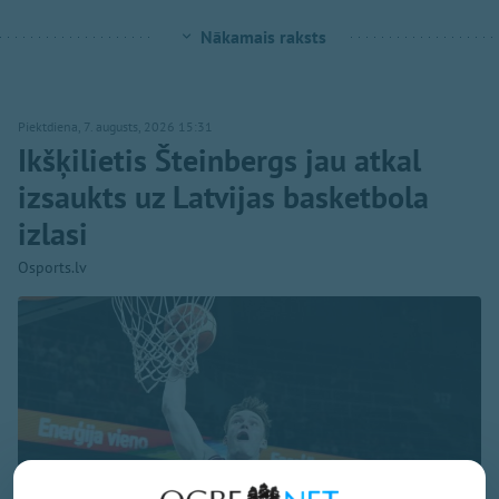
Nākamais raksts
Piektdiena, 7. augusts, 2026 15:31
Ikšķilietis Šteinbergs jau atkal
izsaukts uz Latvijas basketbola
izlasi
Osports.lv