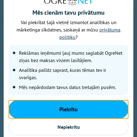
Mēs cienām tavu privātumu
Vai piekrītat šajā vietnē izmantot analītikas un
mārketinga sīkdatnes, saskaņā ar mūsu
privātuma
Foto: Osports.lv
politiku
?
Latvijas vīriešu basketbola izlases galvenais treneris
Reklāmas ieņēmumi ļauj mums saglabāt OgreNet
Jānis Gailītis nosaucis 16 kandidātus, kuri gatavosies
ziņas bez maksas visiem lasītājiem.
augusta izskaņā gaidāmajām Pasaules kausa
kvalifikācijas spēlēm. Viņu vidū arī Ogres basketbola
Analītika palīdz saprast, kuras tēmas tev ir
audzēknis Mārcis Šteinbergs.
svarīgas.
Mēs nepārdodam tavus datus trešajām pusēm.
Ierindā ir 12 spēlētāji, kuri piedalījās pirmā posma
spēlēs. Uzaicināts arī pēdējos gados treniņprocesā
Piekrītu
iesaistītais spēka uzbrucējs Anrijs Miška, pēc divu
gadu pārtraukuma valstsvienībā atgriežas uzbrucējs
Nepiekrītu
Ojārs Siliņš. Pirmo reizi valstsvienības darbā iesaistīti
U20 izlases līderi – aizsargs Rolands Šulcs un