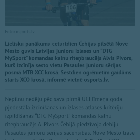
Foto: osports.lv
Lielisku panākumu ceturtdien Čehijas pilsētā Nove
Mesto guvis Latvijas junioru izlases un “DTG
MySport” komandas kalnu riteņbraucējs Alvis Pivors,
kurš izcīnīja sesto vietu Pasaules junioru sērijas
posmā MTB XCC krosā. Sestdien ogrēnietim gaidāms
starts XCO krosā, informē vietnē osports.lv.
Nepilnu nedēļu pēc sava pirmā UCI līmeņa goda
pjedestāla izcīnīšanas un izlases atlases kritēriju
izpildīšanas “DTG MySport” komandas kalnu
riteņbraucējs A. Pivors Čehijā piedzīvoja debiju
Pasaules junioru sērijas sacensībās. Nove Mesto trase