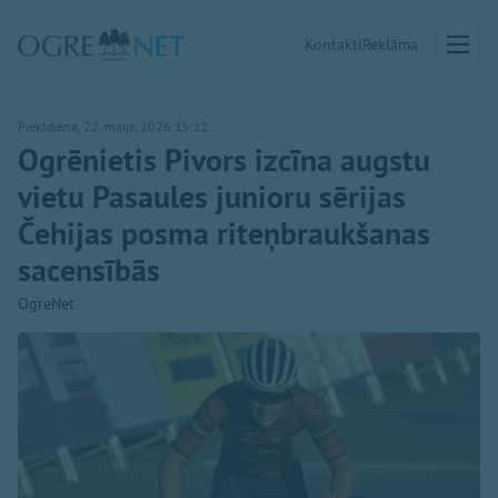
Kontakti
Reklāma
Piektdiena, 22. maijs, 2026 15:12
Ogrēnietis Pivors izcīna augstu
vietu Pasaules junioru sērijas
Čehijas posma riteņbraukšanas
sacensībās
OgreNet