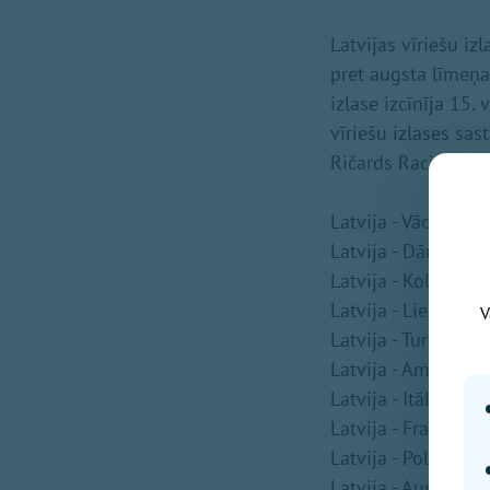
Latvijas vīriešu iz
pret augsta līmeņa
izlase izcīnīja 15
vīriešu izlases sas
Ričards Racins.
Latvija - Vācija 7:1
Latvija - Dānija 10
Latvija - Kolumbija
Latvija - Lielbritān
V
Latvija - Turcija 13
Latvija - Amerika 6
Latvija - Itālija 10:
Latvija - Francija 
Latvija - Polija 9:1
Latvija - Austrālija