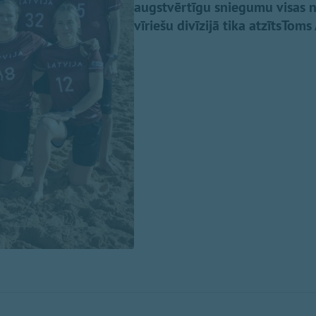
augstvērtīgu sniegumu visas n
vīriešu divīzijā tika atzītsToms