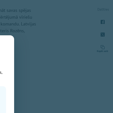
Dalīties
ināt savas spējas
vērtējumā vīriešu
s komandu. Latvijas
ēteris Rozēns,
Kopēt saiti
s,