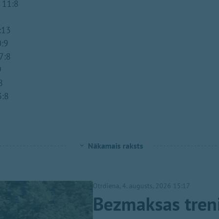
 11:8
1
:13
0:9
 7:8
9
8
13:8
Nākamais raksts
Otrdiena, 4. augusts, 2026 15:17
Bezmaksas treni