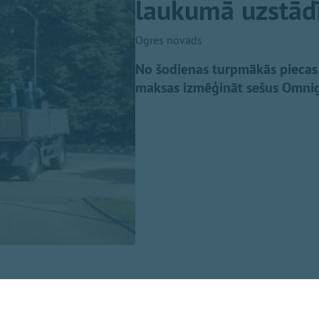
laukumā uzstādīt
Ogres novads
No šodienas turpmākās piecas
maksas izmēģināt sešus Omnig