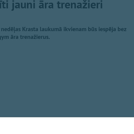
i jauni āra trenažieri
 nedēļas Krasta laukumā ikvienam būs iespēja bez
ym āra trenažierus.