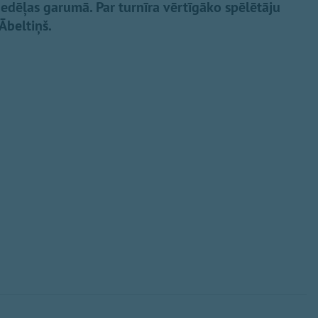
edēļas garumā. Par turnīra vērtīgāko spēlētāju
 Ābeltiņš.