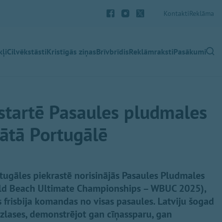
Kontakti
Reklāma
ļi
Cilvēkstāsti
Kristīgās ziņas
Brīvbrīdis
Reklāmraksti
Pasākumi
i startē Pasaules pludmales
nātā Portugālē
tugāles piekrastē norisinājās Pasaules Pludmales
rld Beach Ultimate Championships – WBUC 2025),
 frisbija komandas no visas pasaules. Latviju šogad
 izlases, demonstrējot gan cīņassparu, gan