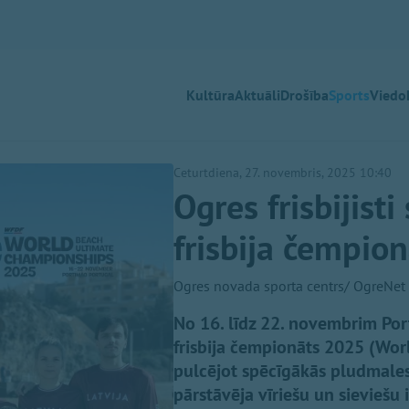
Kultūra
Aktuāli
Drošība
Sports
Viedok
Ceturtdiena, 27. novembris, 2025 10:40
Ogres frisbijist
frisbija čempio
Ogres novada sporta centrs/ OgreNet
No 16. līdz 22. novembrim Por
frisbija čempionāts 2025 (Wo
pulcējot spēcīgākās pludmales
pārstāvēja vīriešu un sieviešu