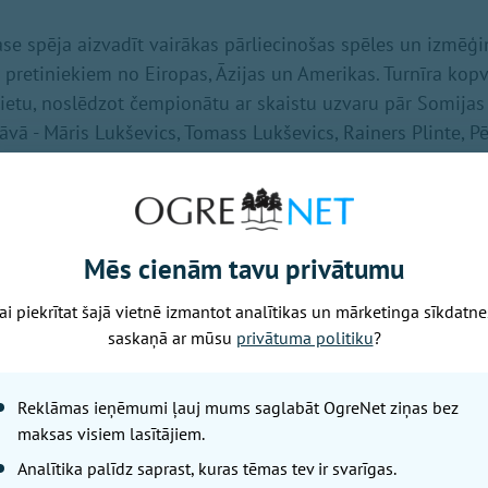
lase spēja aizvadīt vairākas pārliecinošas spēles un izmēģ
 pretiniekiem no Eiropas, Āzijas un Amerikas. Turnīra kop
. vietu, noslēdzot čempionātu ar skaistu uzvaru pār Somija
tāvā - Māris Lukševics, Tomass Lukševics, Rainers Plinte, P
3
:9
Mēs cienām tavu privātumu
 13:5
ija 9:13
ai piekrītat šajā vietnē izmantot analītikas un mārketinga sīkdatne
:6
saskaņā ar mūsu
privātuma politiku
?
:13
13
Reklāmas ieņēmumi ļauj mums saglabāt OgreNet ziņas bez
11:13
maksas visiem lasītājiem.
1
Analītika palīdz saprast, kuras tēmas tev ir svarīgas.
 9:11