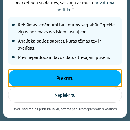
mārketinga sīkdatnes, saskaņā ar mūsu
privātuma
Foto: Osports.lv
politiku
?
Latvijas vīriešu basketbola izlases galvenais treneris
Reklāmas ieņēmumi ļauj mums saglabāt OgreNet
Jānis Gailītis nosaucis 16 kandidātus, kuri gatavosies
ziņas bez maksas visiem lasītājiem.
augusta izskaņā gaidāmajām Pasaules kausa
kvalifikācijas spēlēm. Viņu vidū arī Ogres basketbola
Analītika palīdz saprast, kuras tēmas tev ir
audzēknis Mārcis Šteinbergs.
svarīgas.
Mēs nepārdodam tavus datus trešajām pusēm.
Ierindā ir 12 spēlētāji, kuri piedalījās pirmā posma
spēlēs. Uzaicināts arī pēdējos gados treniņprocesā
Piekrītu
iesaistītais spēka uzbrucējs Anrijs Miška, pēc divu
gadu pārtraukuma valstsvienībā atgriežas uzbrucējs
Nepiekrītu
Ojārs Siliņš. Pirmo reizi valstsvienības darbā iesaistīti
U20 izlases līderi – aizsargs Rolands Šulcs un
Izvēli vari mainīt jebkurā laikā, notīrot pārlūkprogrammas sīkdatnes.
uzbrucējs Tomas Talcis.
Jau ziņots, ka izlasei šovasar tomēr nepalīdzēs