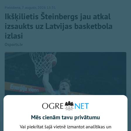
Piektdiena, 7. augusts, 2026 15:31
Ikšķilietis Šteinbergs jau atkal
izsaukts uz Latvijas basketbola
izlasi
Osports.lv
Mēs cienām tavu privātumu
Vai piekrītat šajā vietnē izmantot analītikas un