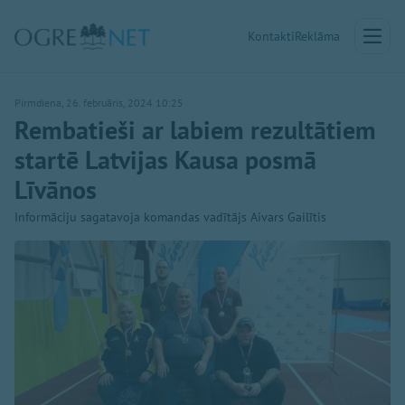
Kontakti
Reklāma
Pirmdiena, 26. februāris, 2024 10:25
Rembatieši ar labiem rezultātiem
startē Latvijas Kausa posmā
Līvānos
Informāciju sagatavoja komandas vadītājs Aivars Gailītis