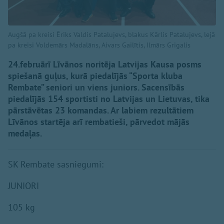
Augšā pa kreisi Ēriks Valdis Patalujevs, blakus Kārlis Patalujevs, lejā
pa kreisi Voldemārs Madalāns, Aivars Gailītis, Ilmārs Grigalis
24.februārī Līvānos noritēja Latvijas Kausa posms
spiešanā guļus, kurā piedalījās “Sporta kluba
Rembate” seniori un viens juniors. Sacensībās
piedalījās 154 sportisti no Latvijas un Lietuvas, tika
pārstāvētas 23 komandas. Ar labiem rezultātiem
Līvānos startēja arī rembatieši, pārvedot mājās
medaļas.
SK Rembate sasniegumi:
JUNIORI
105 kg