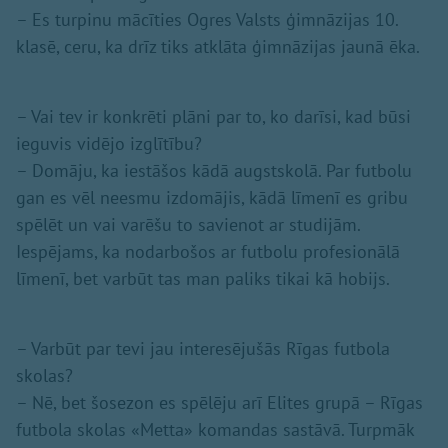
– Es turpinu mācīties Ogres Valsts ģimnāzijas 10.
klasē, ceru, ka drīz tiks atklāta ģimnāzijas jaunā ēka.
– Vai tev ir konkrēti plāni par to, ko darīsi, kad būsi
ieguvis vidējo izglītību?
– Domāju, ka iestāšos kādā augstskolā. Par futbolu
gan es vēl neesmu izdomājis, kādā līmenī es gribu
spēlēt un vai varēšu to savienot ar studijām.
Iespējams, ka nodarbošos ar futbolu profesionālā
līmenī, bet varbūt tas man paliks tikai kā hobijs.
– Varbūt par tevi jau interesējušās Rīgas futbola
skolas?
– Nē, bet šosezon es spēlēju arī Elites grupā – Rīgas
futbola skolas «Metta» komandas sastāvā. Turpmāk