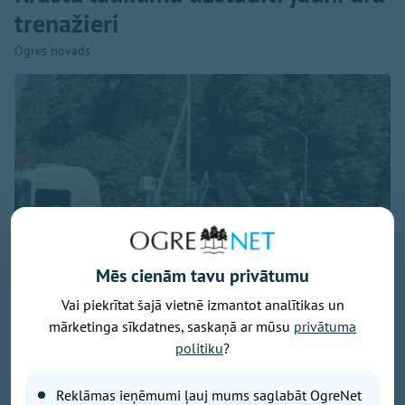
trenažieri
Ogres novads
Mēs cienām tavu privātumu
Vai piekrītat šajā vietnē izmantot analītikas un
mārketinga sīkdatnes, saskaņā ar mūsu
privātuma
Foto: Ogres novads
politiku
?
No šodienas turpmākās piecas nedēļas Krasta
Reklāmas ieņēmumi ļauj mums saglabāt OgreNet
laukumā ikvienam būs iespēja bez maksas izmēģināt