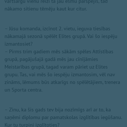
vārtsargu vienu reizi tā jau esmu pārspējis, tad
nākamo sitienu tēmēju kaut kur citur.
– Jūsu komanda, izcīnot 2. vietu, ieguva tiesības
nākamajā sezonā spēlēt Elites grupā. Vai šo iespēju
izmantosiet?
– Pirms trim gadiem mēs sākām spēles Attīstības
grupā, pagājušajā gadā mēs jau cīnījāmies
Meistarības grupā, tagad varam pāriet uz Elites
grupu. Tas, vai mēs šo iespēju izmantosim, vēl nav
zināms, lēmums būs atkarīgs no spēlētājiem, trenera
un Sporta centra.
– Zinu, ka šis gads tev bija nozīmīgs arī ar to, ka
saņēmi diplomu par pamatskolas izglītības iegūšanu.
Kur tu turpini izglītoties?