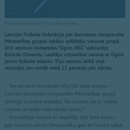
Ričarda Dimanta salto. Foto: Ritvars Raits.
Latvijas Futbola federācija par Jaunatnes čempionāta
Meistarības grupas labāko spēlētāju vecuma grupā
U16 atzinusi komandas "Ogres NSC" uzbrucēju
Ričardu Dimantu. Lasītāju uzmanībai saruna ar Ogres
jauno futbola talantu. Triju sezonu laikā viņš
realizējis jau vairāk nekā 15 pendeļu pēc kārtas.
– Tev un tavai komandai bija ļoti laba sezona –
Latvijas Jaunatnes čempionāta Meistarības grupā
izcīnījāt sudraba medaļas. Vai nojauti, ka tu varētu
saņemt arī kādu individuālu balvu?
– Aizvadītajā sezonā es ieguldīju ļoti lielu darbu –
gan treniņos pirms čempionāta, gan arī turnīra laikā.