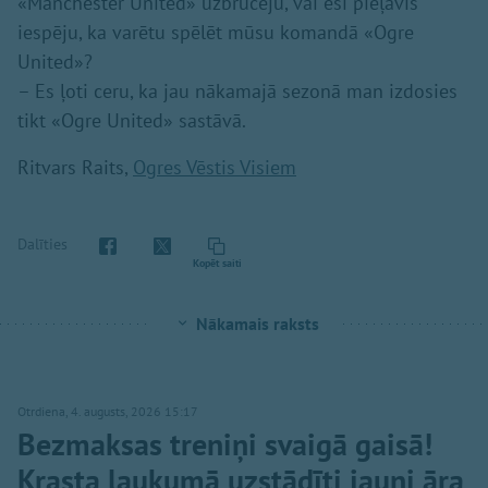
«Manchester United» uzbrucēju, vai esi pieļāvis
iespēju, ka varētu spēlēt mūsu komandā «Ogre
United»?
– Es ļoti ceru, ka jau nākamajā sezonā man izdosies
tikt «Ogre United» sastāvā.
Ritvars Raits,
Ogres Vēstis Visiem
Dalīties
Kopēt saiti
Nākamais raksts
Otrdiena, 4. augusts, 2026 15:17
Bezmaksas treniņi svaigā gaisā!
Krasta laukumā uzstādīti jauni āra