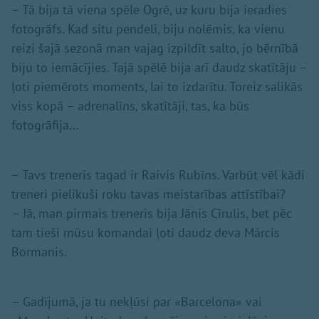
– Tā bija tā viena spēle Ogrē, uz kuru bija ieradies
fotogrāfs. Kad situ pendeli, biju nolēmis, ka vienu
reizi šajā sezonā man vajag izpildīt salto, jo bērnībā
biju to iemācījies. Tajā spēlē bija arī daudz skatītāju –
ļoti piemērots moments, lai to izdarītu. Toreiz salikās
viss kopā – adrenalīns, skatītāji, tas, ka būs
fotogrāfija…
– Tavs treneris tagad ir Raivis Rubīns. Varbūt vēl kādi
treneri pielikuši roku tavas meistarības attīstībai?
– Jā, man pirmais treneris bija Jānis Cīrulis, bet pēc
tam tieši mūsu komandai ļoti daudz deva Mārcis
Bormanis.
– Gadījumā, ja tu nekļūsi par «Barcelona» vai