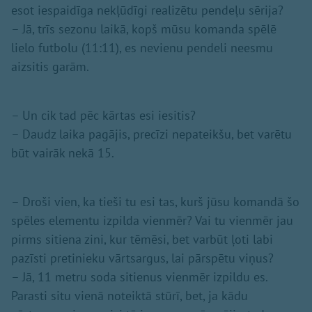
esot iespaidīga nekļūdīgi realizētu pendeļu sērija?
– Jā, trīs sezonu laikā, kopš mūsu komanda spēlē
lielo futbolu (11:11), es nevienu pendeli neesmu
aizsitis garām.
– Un cik tad pēc kārtas esi iesitis?
– Daudz laika pagājis, precīzi nepateikšu, bet varētu
būt vairāk nekā 15.
– Droši vien, ka tieši tu esi tas, kurš jūsu komandā šo
spēles elementu izpilda vienmēr? Vai tu vienmēr jau
pirms sitiena zini, kur tēmēsi, bet varbūt ļoti labi
pazīsti pretinieku vārtsargus, lai pārspētu viņus?
– Jā, 11 metru soda sitienus vienmēr izpildu es.
Parasti situ vienā noteiktā stūrī, bet, ja kādu