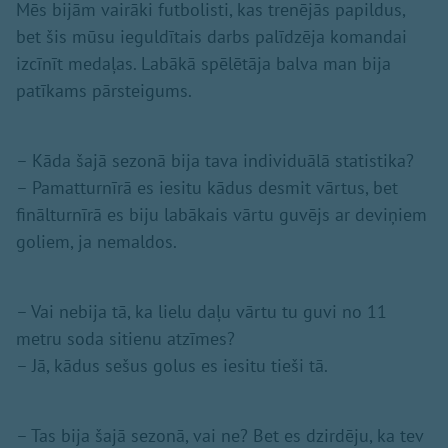
Mēs bijām vairāki futbolisti, kas trenējās papildus,
bet šis mūsu ieguldītais darbs palīdzēja komandai
izcīnīt medaļas. Labākā spēlētāja balva man bija
patīkams pārsteigums.
– Kāda šajā sezonā bija tava individuālā statistika?
– Pamatturnīrā es iesitu kādus desmit vārtus, bet
finālturnīrā es biju labākais vārtu guvējs ar deviņiem
goliem, ja nemaldos.
– Vai nebija tā, ka lielu daļu vārtu tu guvi no 11
metru soda sitienu atzīmes?
– Jā, kādus sešus golus es iesitu tieši tā.
– Tas bija šajā sezonā, vai ne? Bet es dzirdēju, ka tev