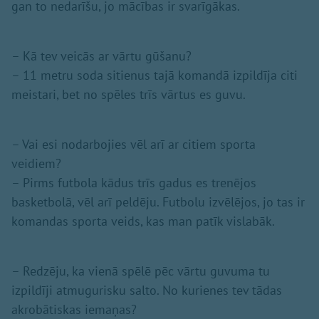
gan to nedarīšu, jo mācības ir svarīgākas.
– Kā tev veicās ar vārtu gūšanu?
– 11 metru soda sitienus tajā komandā izpildīja citi
meistari, bet no spēles trīs vārtus es guvu.
– Vai esi nodarbojies vēl arī ar citiem sporta
veidiem?
– Pirms futbola kādus trīs gadus es trenējos
basketbolā, vēl arī peldēju. Futbolu izvēlējos, jo tas ir
komandas sporta veids, kas man patīk vislabāk.
– Redzēju, ka vienā spēlē pēc vārtu guvuma tu
izpildīji atmugurisku salto. No kurienes tev tādas
akrobātiskas iemaņas?