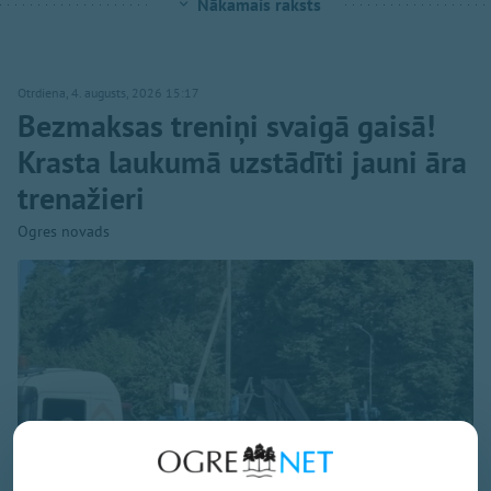
Nākamais raksts
Otrdiena, 4. augusts, 2026 15:17
Bezmaksas treniņi svaigā gaisā!
Krasta laukumā uzstādīti jauni āra
trenažieri
Ogres novads