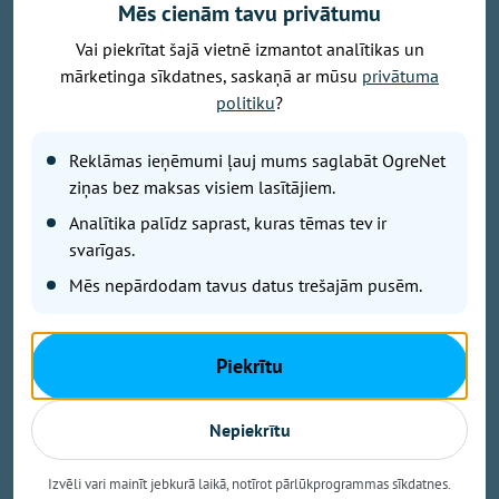
Mēs cienām tavu privātumu
Vai piekrītat šajā vietnē izmantot analītikas un
mārketinga sīkdatnes, saskaņā ar mūsu
privātuma
Foto: Ogres novads
politiku
?
No šodienas turpmākās piecas nedēļas Krasta
Reklāmas ieņēmumi ļauj mums saglabāt OgreNet
laukumā ikvienam būs iespēja bez maksas izmēģināt
ziņas bez maksas visiem lasītājiem.
sešus Omnigym āra trenažierus.
Analītika palīdz saprast, kuras tēmas tev ir
svarīgas.
“Ar šo iniciatīvu mēs dodas iespēju jebkuram
Mēs nepārdodam tavus datus trešajām pusēm.
iedzīvotājam nākt un izmēģināt visus šos produktus
un startēt uz nākošā gada līdzdalības budžetu,”
stāsta Ogres novada pašvaldības domes
Piekrītu
priekšsēdētāja vietnieks Jānis Iklāvs.
Trenažieru īpašā priekšrocība – iespējams regulēt
Nepiekrītu
ceļamo svaru, tāpēc treniņš ir tikpat pilnvērtīgs kā
iekštelpu sporta zālē.
Izvēli vari mainīt jebkurā laikā, notīrot pārlūkprogrammas sīkdatnes.