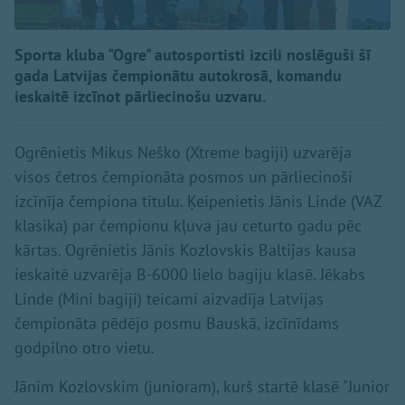
Sporta kluba "Ogre" autosportisti izcili noslēguši šī
gada Latvijas čempionātu autokrosā, komandu
ieskaitē izcīnot pārliecinošu uzvaru.
Ogrēnietis Mikus Neško (Xtreme bagiji) uzvarēja
visos četros čempionāta posmos un pārliecinoši
izcīnīja čempiona titulu. Ķeipenietis Jānis Linde (VAZ
klasika) par čempionu kļuva jau ceturto gadu pēc
kārtas. Ogrēnietis Jānis Kozlovskis Baltijas kausa
ieskaitē uzvarēja B-6000 lielo bagiju klasē. Jēkabs
Linde (Mini bagiji) teicami aizvadīja Latvijas
čempionāta pēdējo posmu Bauskā, izcīnīdams
godpilno otro vietu.
Jānim Kozlovskim (junioram), kurš startē klasē "Junior