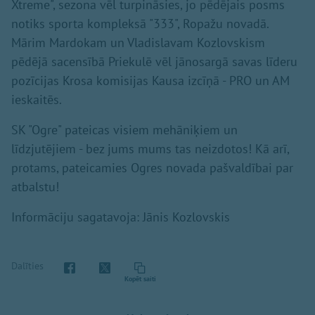
Xtreme", sezona vēl turpināsies, jo pēdējais posms
notiks sporta kompleksā "333", Ropažu novadā.
Mārim Mardokam un Vladislavam Kozlovskism
pēdējā sacensībā Priekulē vēl jānosargā savas līderu
pozīcijas Krosa komisijas Kausa izcīņā - PRO un AM
ieskaitēs.
SK "Ogre" pateicas visiem mehāniķiem un
līdzjutējiem - bez jums mums tas neizdotos! Kā arī,
protams, pateicamies Ogres novada pašvaldībai par
atbalstu!
Informāciju sagatavoja: Jānis Kozlovskis
Dalīties
Kopēt saiti