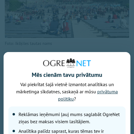
Foto: Ikšķiles tautas nams
9.augustā plkst. 12.00 Ikšķiles estrādē notiks Tutas
jaunākās programmas pirmizrāde "Vasarai pa pēdām",
bet plkst. 18.00 Ikšķiles estrādi pieskandinās
Mēs cienām tavu privātumu
leģendārais Ivo Fomins ar savu jaunāko
koncertprogrammu "Bez liekiem vārdiem". Tā kā
Vai piekrītat šajā vietnē izmantot analītikas un
"Latvijas Valsts ceļi" šobrīd veic būtiskus
mārketinga sīkdatnes, saskaņā ar mūsu
privātuma
remontdarbus uz autoceļa A6, satiksme Ikšķiles
politiku
?
apkārtnē ir apgrūtināta un iespējami ilgāki
braukšanas laiki.
Reklāmas ieņēmumi ļauj mums saglabāt OgreNet
ziņas bez maksas visiem lasītājiem.
Aicinām savu braucienu ieplānot savlaicīgi!
Analītika palīdz saprast, kuras tēmas tev ir