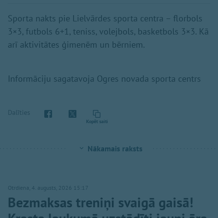
Sporta nakts pie Lielvārdes sporta centra – florbols
3×3, futbols 6+1, teniss, volejbols, basketbols 3×3. Kā
arī aktivitātes ģimenēm un bērniem.
Informāciju sagatavoja Ogres novada sporta centrs
Dalīties
Kopēt saiti
Nākamais raksts
Otrdiena, 4. augusts, 2026 15:17
Bezmaksas treniņi svaigā gaisā!