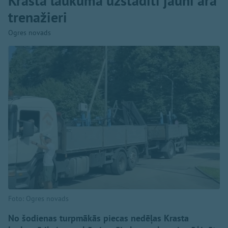
Krasta laukumā uzstādīti jauni āra
trenažieri
Ogres novads
Foto: Ogres novads
No šodienas turpmākās piecas nedēļas Krasta