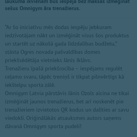
laukumā ikvienam būs iespēja bez maksas izmēģināt
sešus Omnigym āra trenažierus.
“Ar šo iniciatīvu mēs dodas iespēju jebkuram
iedzīvotājam nākt un izmēģināt visus šos produktus
un startēt uz nākošā gada līdzdalības budžetu,”
stāsta Ogres novada pašvaldības domes
priekšsēdētāja vietnieks Jānis Iklāvs.
Trenažieru īpašā priekšrocība – iespējams regulēt
ceļamo svaru, tāpēc treniņš ir tikpat pilnvērtīgs kā
iekštelpu sporta zālē.
Omnigym Latvia pārstāvis Jānis Ozols aicina ne tikai
izmēģināt jaunos trenažierus, bet arī noskenēt pie
trenažieriem izvietotos QR kodus un dalīties ar savu
viedokli. Oriģinālākās atsauksmes autors saņems
dāvanā Omnigym sporta pudeli!