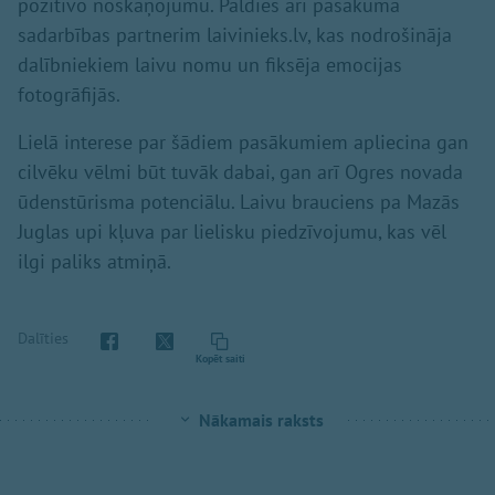
pozitīvo noskaņojumu. Paldies arī pasākuma
sadarbības partnerim laivinieks.lv, kas nodrošināja
dalībniekiem laivu nomu un fiksēja emocijas
fotogrāfijās.
Lielā interese par šādiem pasākumiem apliecina gan
cilvēku vēlmi būt tuvāk dabai, gan arī Ogres novada
ūdenstūrisma potenciālu. Laivu brauciens pa Mazās
Juglas upi kļuva par lielisku piedzīvojumu, kas vēl
ilgi paliks atmiņā.
Dalīties
Kopēt saiti
Nākamais raksts