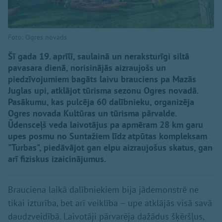
Foto: Ogres novads
Šī gada 19. aprīlī, saulainā un neraksturīgi siltā
pavasara dienā, norisinājās aizraujošs un
piedzīvojumiem bagāts laivu brauciens pa Mazās
Juglas upi, atklājot tūrisma sezonu Ogres novadā.
Pasākumu, kas pulcēja 60 dalībnieku, organizēja
Ogres novada Kultūras un tūrisma pārvalde.
Ūdensceļš veda laivotājus pa apmēram 28 km garu
upes posmu no Suntažiem līdz atpūtas kompleksam
"Turbas", piedāvājot gan elpu aizraujošus skatus, gan
arī fiziskus izaicinājumus.
Brauciena laikā dalībniekiem bija jādemonstrē ne
tikai izturība, bet arī veiklība – upe atklājās visā savā
daudzveidībā. Laivotāji pārvarēja dažādus šķēršļus,