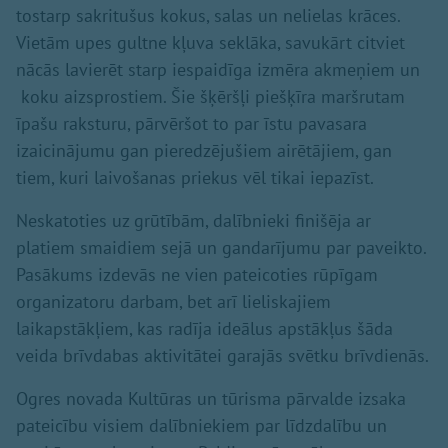
tostarp sakritušus kokus, salas un nelielas krāces.
Vietām upes gultne kļuva seklāka, savukārt citviet
nācās lavierēt starp iespaidīga izmēra akmeņiem un
koku aizsprostiem. Šie šķēršļi piešķīra maršrutam
īpašu raksturu, pārvēršot to par īstu pavasara
izaicinājumu gan pieredzējušiem airētājiem, gan
tiem, kuri laivošanas priekus vēl tikai iepazīst.
Neskatoties uz grūtībām, dalībnieki finišēja ar
platiem smaidiem sejā un gandarījumu par paveikto.
Pasākums izdevās ne vien pateicoties rūpīgam
organizatoru darbam, bet arī lieliskajiem
laikapstākļiem, kas radīja ideālus apstākļus šāda
veida brīvdabas aktivitātei garajās svētku brīvdienās.
Ogres novada Kultūras un tūrisma pārvalde izsaka
pateicību visiem dalībniekiem par līdzdalību un