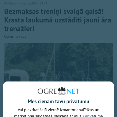
Otrdiena, 4. augusts, 2026 15:17
Bezmaksas treniņi svaigā gaisā!
Krasta laukumā uzstādīti jauni āra
trenažieri
Ogres novads
Mēs cienām tavu privātumu
Vai piekrītat šajā vietnē izmantot analītikas un
mārketinga sīkdatnes, saskaņā ar mūsu
privātuma