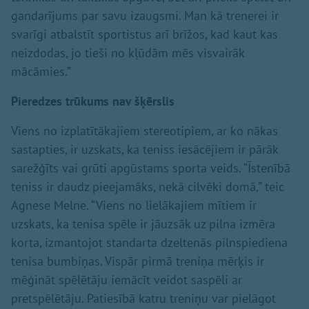
gandarījums par savu izaugsmi. Man kā trenerei ir
svarīgi atbalstīt sportistus arī brīžos, kad kaut kas
neizdodas, jo tieši no kļūdām mēs visvairāk
mācāmies.”
Pieredzes trūkums nav šķērslis
Viens no izplatītākajiem stereotipiem, ar ko nākas
sastapties, ir uzskats, ka teniss iesācējiem ir pārāk
sarežģīts vai grūti apgūstams sporta veids. “Īstenībā
teniss ir daudz pieejamāks, nekā cilvēki domā,” teic
Agnese Melne. “Viens no lielākajiem mītiem ir
uzskats, ka tenisa spēle ir jāuzsāk uz pilna izmēra
korta, izmantojot standarta dzeltenās pilnspiediena
tenisa bumbiņas. Vispār pirmā treniņa mērķis ir
mēģināt spēlētāju iemācīt veidot saspēli ar
pretspēlētāju. Patiesībā katru treniņu var pielāgot