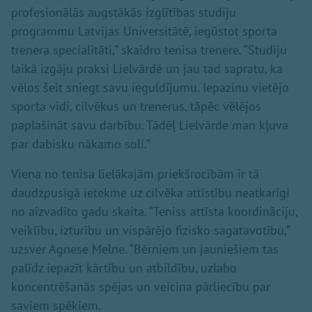
profesionālās augstākās izglītības studiju
programmu Latvijas Universitātē, iegūstot sporta
trenera specialitāti,” skaidro tenisa trenere. “Studiju
laikā izgāju praksi Lielvārdē un jau tad sapratu, ka
vēlos šeit sniegt savu ieguldījumu. Iepazinu vietējo
sporta vidi, cilvēkus un trenerus, tāpēc vēlējos
paplašināt savu darbību. Tādēļ Lielvārde man kļuva
par dabisku nākamo soli.”
Viena no tenisa lielākajām priekšrocībām ir tā
daudzpusīgā ietekme uz cilvēka attīstību neatkarīgi
no aizvadīto gadu skaita. “Teniss attīsta koordināciju,
veiklību, izturību un vispārējo fizisko sagatavotību,”
uzsver Agnese Melne. “Bērniem un jauniešiem tas
palīdz iepazīt kārtību un atbildību, uzlabo
koncentrēšanās spējas un veicina pārliecību par
saviem spēkiem.