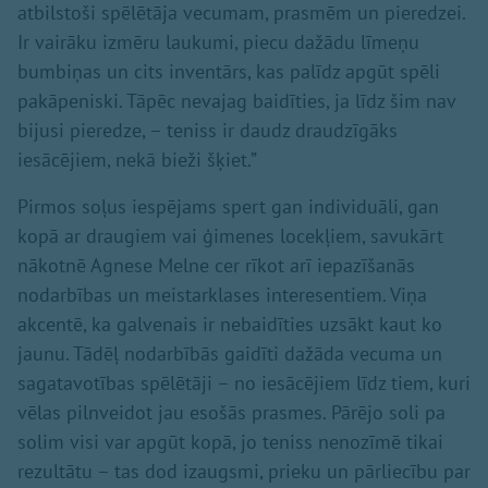
atbilstoši spēlētāja vecumam, prasmēm un pieredzei.
Ir vairāku izmēru laukumi, piecu dažādu līmeņu
bumbiņas un cits inventārs, kas palīdz apgūt spēli
pakāpeniski. Tāpēc nevajag baidīties, ja līdz šim nav
bijusi pieredze, – teniss ir daudz draudzīgāks
iesācējiem, nekā bieži šķiet.”
Pirmos soļus iespējams spert gan individuāli, gan
kopā ar draugiem vai ģimenes locekļiem, savukārt
nākotnē Agnese Melne cer rīkot arī iepazīšanās
nodarbības un meistarklases interesentiem. Viņa
akcentē, ka galvenais ir nebaidīties uzsākt kaut ko
jaunu. Tādēļ nodarbībās gaidīti dažāda vecuma un
sagatavotības spēlētāji – no iesācējiem līdz tiem, kuri
vēlas pilnveidot jau esošās prasmes. Pārējo soli pa
solim visi var apgūt kopā, jo teniss nenozīmē tikai
rezultātu – tas dod izaugsmi, prieku un pārliecību par