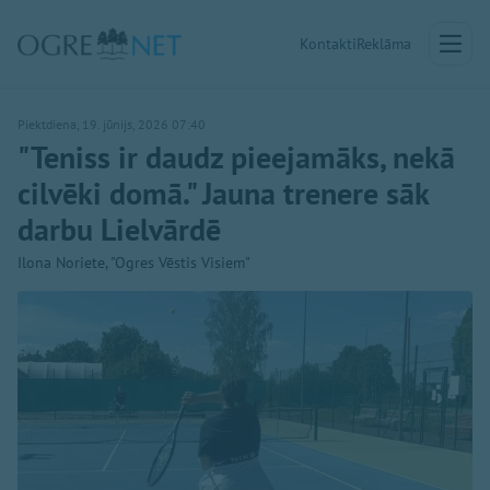
Kontakti
Reklāma
Piektdiena, 19. jūnijs, 2026 07:40
"Teniss ir daudz pieejamāks, nekā
cilvēki domā." Jauna trenere sāk
darbu Lielvārdē
Ilona Noriete, "Ogres Vēstis Visiem"