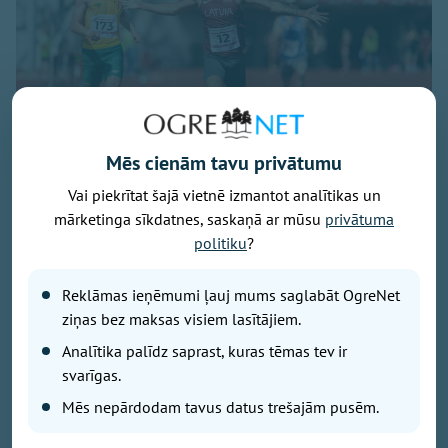
Mēs cienām tavu privātumu
Vai piekrītat šajā vietnē izmantot analītikas un
Publicitātes foto
mārketinga sīkdatnes, saskaņā ar mūsu
privātuma
Augusta pirmajā dienā Rīgā norisinājās tradicionālais
politiku
?
Baltijas čempionāts vieglatlētikā, kurā lieliski startēja
Ogres sportists Artūrs Pastors. Viņš izcīnīja uzvaru
Reklāmas ieņēmumi ļauj mums saglabāt OgreNet
400 metru skrējienā, kā arī palīdzēja Latvijas izlasei
ziņas bez maksas visiem lasītājiem.
triumfēt jauktajā 4x400 metru stafetē.
Analītika palīdz saprast, kuras tēmas tev ir
svarīgas.
Latvijas un Baltijas čempionāti tradicionāli iezīmē
Mēs nepārdodam tavus datus trešajām pusēm.
vieglatlētikas sezonas izskaņu. «Šīs noteikti bija