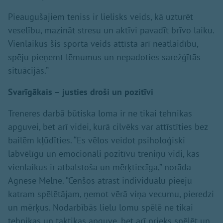
Pieaugušajiem teniss ir lielisks veids, kā uzturēt
veselību, mazināt stresu un aktīvi pavadīt brīvo laiku.
Vienlaikus šis sporta veids attīsta arī neatlaidību,
spēju pieņemt lēmumus un nepadoties sarežģītās
situācijās.”
Svarīgākais – justies droši un pozitīvi
Treneres darbā būtiska loma ir ne tikai tehnikas
apguvei, bet arī videi, kurā cilvēks var attīstīties bez
bailēm kļūdīties. “Es vēlos veidot psiholoģiski
labvēlīgu un emocionāli pozitīvu treniņu vidi, kas
vienlaikus ir atbalstoša un mērķtiecīga,” norāda
Agnese Melne. “Cenšos atrast individuālu pieeju
katram spēlētājam, ņemot vērā viņa vecumu, pieredzi
un mērķus. Nodarbībās lielu lomu spēlē ne tikai
tehnikas un taktikas apguve, bet arī prieks spēlēt un