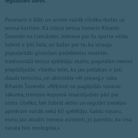
ieguldītais darbs.
Pavasaris ir klāt, un arvien vairāk cilvēku dodas uz
tenisa kortiem. Kā stāsta tenisa treneris Rihards
Šorendo no Lielvārdes, interese par šo sporta veidu
šobrīd ir ļoti liela, un bažas par to, ka strauju
popularitāti gūstošais padelteniss mazinās
tradicionālā tenisa spēlētāju skaitu, pagaidām neesot
piepildījušās. «Varētu teikt, ka jau patlaban ir ļoti
daudz tenisistu, un aktivitāte vēl pieaug,» saka
Rihards Šorendo. «Rēķinot no pagājušās vasaras
sākuma, treniņos kopumā iesaistījušies pāri par
simts cilvēku, bet šobrīd aktīvi un regulāri trenējas
apmēram vairāk nekā 60 spēlētāju. Gaidu vasaru,
esmu jau atradis trenera asistenti, jo paredzu, ka visa
vasara būs noslogota.»