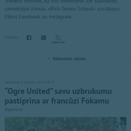
Treneris informē, ka visi interesenti var sazināties,
sameklējot zīmolu «Rich Tennis School» sociālajos
tīklos Facebook un Instagram.
Dalīties
Kopēt saiti
Nākamais raksts
Sestdiena, 8. augusts, 2026 09:17
“Ogre United” savu uzbrukumu
pastiprina ar francūzi Fokamu
Osports.lv