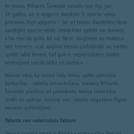
Ar tenisu Rihards Šorendo saistīts ļoti ilgi, jau
26 gadus, un ir apguvis daudzas šī sporta veida
prasmes. Viņš apgalvo – lai arī teniss daudziem šķiet
sarežģīts sporta veids, iemācīties spēlēt var ikviens.
«Tas nav tik grūti, kā var šķist, raugoties no malas,»
teic treneris. «Lai apgūtu tenisu padziļināti un varētu
spēlēt labā līmenī, tad gan ir nepieciešams ziedot
ievērojami vairāk laika un darba.»
Ņemot vērā, ka tenisā lielu lomu spēlē optimāla
darbarīku – rakešu izmantošana, treneris Rihards
Šorendo piedāvā arī piemērotu tenisa inventāra
izvēli un apkopi, tostarp veic rakešu stīgošanu Ogres
novada spēlētājiem.
Talants nav noteicošais faktors
Tenisā svarīga ne tikai fiziskā sagatavotība, bet arī