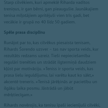
Starp cilvēkiem, kuri apmeklē Riharda vadītos
treniņus, ir gan bērni, gan pieaugušie. Jaunākajiem
tenisa mīļotājiem apritējuši vien trīs gadi, bet
vecākie ir grupā no 40 līdz 50 gadiem.
Spēle prasa disciplīnu
Runājot par to, kas cilvēkus piesaista tenisam,
Rihards Šorendo uzsver – tas nav sporta veids, kur
rezultāts redzams uzreiz. Tieši nepieciešamība
regulāri trenēties un strādāt ilgtermiņā daudziem
kļūst par motivāciju. «Teniss ir sporta veids, kas
prasa lielu ieguldījumu, lai varētu kaut ko sākt,»
akcentē treneris. «Tenisā jārēķinās ar pacietību un
ilgāku laika posmu. Jāstrādā un jābūt
mērķtiecīgam.»
Rihards novērojis, ka tenisu īpaši iecienījuši cilvēki,