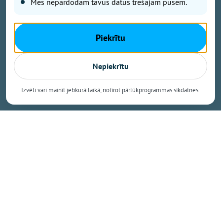
Mēs nepārdodam tavus datus trešajām pusēm.
sezonu pabeidza Albānijā, kopā ar Robertu Ozolu
aizvadot četrus mačus “Bylis” rindās. Abas komandas
no savām līgām izkrita, bet Fokams nav spēlējis kopš
Piekrītu
marta. Arī Matrevics (RFS) un Ozols (“Grobiņa”) nu ir
Latvijā.
Nepiekrītu
Izvēli vari mainīt jebkurā laikā, notīrot pārlūkprogrammas sīkdatnes.
Dalīties
Kopēt saiti
Nākamais raksts
Piektdiena, 7. augusts, 2026 15:31
Ikšķilietis Šteinbergs jau atkal
izsaukts uz Latvijas basketbola
izlasi