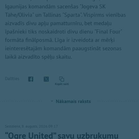
Igaunijas komandām sacenšas "Jogeva SK
Tähe/Olivia" un Tallinas "Sparta". Vispirms vienības
aizvadīs divu apļu pamatturnīru, bet medaļu
īpašnieki tiks noskaidroti divu dienu "Final Four"
formāta finālposmā. Līga ir izveidota ar mērķi
ieinteresētajām komandām paaugstināt sezonas
laikā aizvadīto spēļu skaitu.
Dalīties
Kopēt saiti
Nākamais raksts
Sestdiena, 8. augusts, 2026 09:17
“Ogre United” savu uzbrukumu