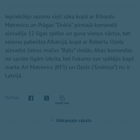
Iepriekšējo sezonu viņš sāka kopā ar Rihardu
Matrevicu un Prāgas “Dukla” pirmajā komandā
aizvadīja 12 līgas spēles un guva vienus vārtus, bet
sezonu pabeidza Albānijā, kopā ar Robertu Ozolu
aizvadot četrus mačus “Bylis” rindās. Abas komandas
no savām līgām izkrita, bet Fokams nav spēlējis kopš
marta. Arī Matrevics (RFS) un Ozols (“Grobiņa”) nu ir
Latvijā.
Dalīties
Kopēt saiti
Nākamais raksts