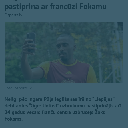
pastiprina ar francūzi Fokamu
Osports.lv
Foto: osports.lv
Neilgi pēc Ingara Pūļa iegūšanas īrē no “Liepājas”
debitantes “Ogre United” uzbrukumu pastiprinājis arī
24 gadus vecais franču centra uzbrucējs Žaks
Fokams.