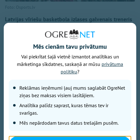
Foto: Osports.lv
Latvijas vīriešu basketbola izlases galvenais treneris
Jānis Gailītis nosaucis 16 kandidātus, kuri gatavosies
augusta izskaņā gaidāmajām Pasaules kausa
kvalifikācijas spēlēm. Viņu vidū arī Ogres basketbola
Mēs cienām tavu privātumu
audzēknis Mārcis Šteinbergs.
Vai piekrītat šajā vietnē izmantot analītikas un
mārketinga sīkdatnes, saskaņā ar mūsu
privātuma
Ierindā ir 12 spēlētāji, kuri piedalījās pirmā posma
politiku
?
spēlēs. Uzaicināts arī pēdējos gados treniņprocesā
iesaistītais spēka uzbrucējs Anrijs Miška, pēc divu
Reklāmas ieņēmumi ļauj mums saglabāt OgreNet
gadu pārtraukuma valstsvienībā atgriežas uzbrucējs
ziņas bez maksas visiem lasītājiem.
Ojārs Siliņš. Pirmo reizi valstsvienības darbā iesaistīti
Analītika palīdz saprast, kuras tēmas tev ir
U20 izlases līderi – aizsargs Rolands Šulcs un
svarīgas.
uzbrucējs Tomas Talcis.
Mēs nepārdodam tavus datus trešajām pusēm.
Jau ziņots, ka izlasei šovasar tomēr nepalīdzēs
Kristaps Porziņģis, bet tagad kļuvis zināms, ka