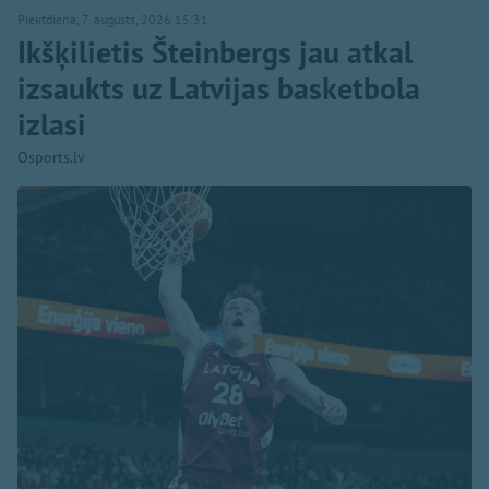
Piektdiena, 7. augusts, 2026 15:31
Ikšķilietis Šteinbergs jau atkal
izsaukts uz Latvijas basketbola
izlasi
Osports.lv