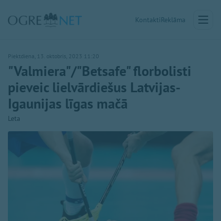
Kontakti
Reklāma
Piektdiena, 13. oktobris, 2023 11:20
"Valmiera"/"Betsafe" florbolisti
pieveic lielvārdiešus Latvijas-
Igaunijas līgas mačā
Leta