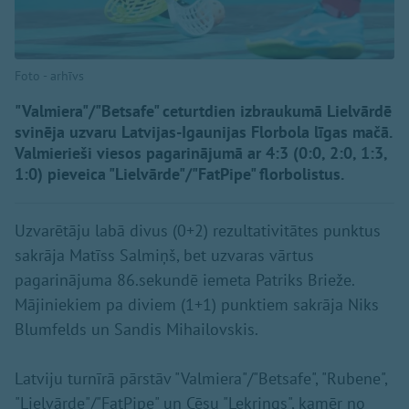
Foto - arhīvs
"Valmiera"/"Betsafe" ceturtdien izbraukumā Lielvārdē
svinēja uzvaru Latvijas-Igaunijas Florbola līgas mačā.
Valmierieši viesos pagarinājumā ar 4:3 (0:0, 2:0, 1:3,
1:0) pieveica "Lielvārde"/"FatPipe" florbolistus.
Uzvarētāju labā divus (0+2) rezultativitātes punktus
sakrāja Matīss Salmiņš, bet uzvaras vārtus
pagarinājuma 86.sekundē iemeta Patriks Brieže.
Mājiniekiem pa diviem (1+1) punktiem sakrāja Niks
Blumfelds un Sandis Mihailovskis.
Latviju turnīrā pārstāv "Valmiera"/"Betsafe", "Rubene",
"Lielvārde"/"FatPipe" un Cēsu "Lekrings", kamēr no