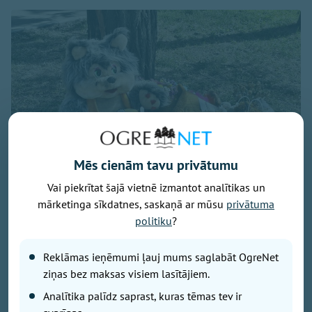
Mēs cienām tavu privātumu
Vai piekrītat šajā vietnē izmantot analītikas un
mārketinga sīkdatnes, saskaņā ar mūsu
privātuma
politiku
?
Attēls no Yuriy Yurchyk personīgā arhīva
Reklāmas ieņēmumi ļauj mums saglabāt OgreNet
Raksts balstīts uz kāda Ukrainas kristieša liecību, kas
ziņas bez maksas visiem lasītājiem.
publicēta pēc Krievijas gaisa bumbas trieciena
Analītika palīdz saprast, kuras tēmas tev ir
pilsētas centrā. Pirms dažām nedēļām Krievijas