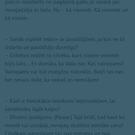
palicis neizdarīts no pagājušā gada, jo vasarā jau
nevajadzēja to lietu. Nu – kā vienmēr. Kā vienmēr un
kā visiem.
– Sanāk «spēlēt teātri» ar pasūtītājiem, ja kas ne tā
izdarīts un pasūtītājs dusmīgs?
– Gribētos redzēt to cilvēku, kurš visiem vienmēr
bijis labs... Es domāju, ka tāda nav. Kas vainojams?
Vainojams var būt zvaigžņu stāvoklis. Bieži tas nav,
bet nevaru teikt, ka nekad un nemūžam!
– Kādi ir būtiskākie ieteikumi iedzīvotājiem, lai
santehnika ilgāk kalpo?
– Dīvains jautājums. (Pauze.) Tajā brīdī, kad kaut ko
montē vai uzstāda, nevajag skatīties zemāko cenu!
Cilvēkam parastajam tas nav redzams un nav