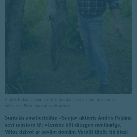
Andris Puķāns: «Samu ir ļoti daudz. Tikai visiem ne vienmēr
veiksies.» Foto: personiskais arhīvs
Suntažu amatierteātra «Sauja» aktieris Andris Puķāns
sevi raksturo tā: «Cenšos būt diezgan neatkarīgs.
Vēlos dzīvot ar savām domām. Varbūt tāpēc tik bieži