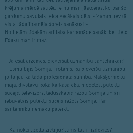
krējuma mērcē sautēt. Te nu man jāatceras, ko par šo
gardumu savulaik teica vecākais dēls: «Mamm, tev tā
vista tāda īpatnēja šoreiz sanākusi!»
No lielām līdakām arī laba karbonāde sanāk, bet lielo
līdaku man ir maz.
– Ja esat ārzemēs, pievēršat uzmanību santehnikai?
– Esmu bijis Somijā. Protams, ka pievēršu uzmanību,
jo tā jau kā tāda profesionālā slimība. Makšķernieku
mājā, divstāvu koka karkasa ēkā, mēbeles, putekļu
sūcējs, televizors, ledusskapis ražoti Somijā un arī
iebūvētais putekļu sūcējs ražots Somijā. Par
santehniku nemāku pateikt.
– Kā noķert zelta zivtiņu? Jums tas ir izdevies?