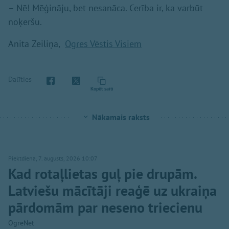
– Nē! Mēģināju, bet nesanāca. Cerība ir, ka varbūt
noķeršu.
Anita Zeiliņa,
Ogres Vēstis Visiem
Dalīties
Kopēt saiti
Nākamais raksts
Piektdiena, 7. augusts, 2026 10:07
Kad rotaļlietas guļ pie drupām.
Latviešu mācītāji reaģē uz ukraiņa
pārdomām par neseno triecienu
OgreNet