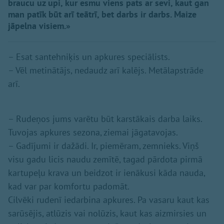
braucu uz upi, kur esmu viens pats ar sevi, kaut gan
man patīk būt arī teātrī, bet darbs ir darbs. Maize
jāpelna visiem.»
– Esat santehniķis un apkures speciālists.
– Vēl metinātājs, nedaudz arī kalējs. Metālapstrāde
arī.
– Rudeņos jums varētu būt karstākais darba laiks.
Tuvojas apkures sezona, ziemai jāgatavojas.
– Gadījumi ir dažādi. Ir, piemēram, zemnieks. Viņš
visu gadu licis naudu zemītē, tagad pārdota pirmā
kartupeļu krava un beidzot ir ienākusi kāda nauda,
kad var par komfortu padomāt.
Cilvēki rudenī iedarbina apkures. Pa vasaru kaut kas
sarūsējis, atlūzis vai nolūzis, kaut kas aizmirsies un