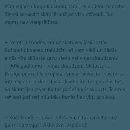
Man vajag pilnīgu klusumu, tādēļ es nolienu pagrabā.
Sievai savukārt skaļi jārunā pa visu dzīvokli. Tur
mums nav vienprātības!
– Nereti ir izrādes, kur uz skatuves jāskūpstās.
Režisori ģimenes stabilitāti arī ņem vērā un šādās
ainās vīrs skūpsta savu sievu vai viņas draudzeni?
– 90% gadījumu – viņas draudzeni. Skūpsts ir...
(Neilga pauze.) Ja skūpstās vīrs ar sievu, tur nav nekā
interesanta. Ja skūpstās ar kādu citu, tur parādās tas,
ko skatītājs uztver. Ka tas patiešām ir skūpsts. Teātros
režisori ļoti reti mīlnieku lomās liek vīru ar sievu.
– Kura izrāde – paša spēlēta vai citur redzēta – uz
jums ir atstājusi vislielāko iespaidu?