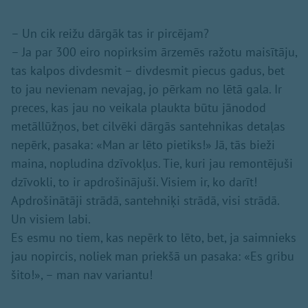
– Un cik reižu dārgāk tas ir pircējam?
– Ja par 300 eiro nopirksim ārzemēs ražotu maisītāju,
tas kalpos divdesmit – divdesmit piecus gadus, bet
to jau nevienam nevajag, jo pērkam no lētā gala. Ir
preces, kas jau no veikala plaukta būtu jānodod
metāllūžņos, bet cilvēki dārgās santehnikas detaļas
nepērk, pasaka: «Man ar lēto pietiks!» Jā, tās bieži
maina, nopludina dzīvokļus. Tie, kuri jau remontējuši
dzīvokli, to ir apdrošinājuši. Visiem ir, ko darīt!
Apdrošinātāji strādā, santehniķi strādā, visi strādā.
Un visiem labi.
Es esmu no tiem, kas nepērk to lēto, bet, ja saimnieks
jau nopircis, noliek man priekšā un pasaka: «Es gribu
šito!», – man nav variantu!