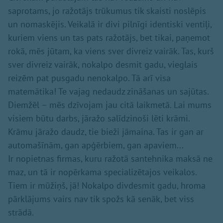
saprotams, jo ražotājs trūkumus tik skaisti noslēpis
un nomaskējis. Veikalā ir divi pilnīgi identiski ventiļi,
kuriem viens un tas pats ražotājs, bet tikai, paņemot
rokā, mēs jūtam, ka viens sver divreiz vairāk. Tas, kurš
sver divreiz vairāk, nokalpo desmit gadu, vieglais
reizēm pat pusgadu nenokalpo. Tā arī visa
matemātika! Te vajag nedaudz zināšanas un sajūtas.
Diemžēl – mēs dzīvojam jau citā laikmetā. Lai mums
visiem būtu darbs, jāražo salīdzinoši lēti krāmi.
Krāmu jāražo daudz, tie bieži jāmaina. Tas ir gan ar
automašīnām, gan apģērbiem, gan apaviem...
Ir nopietnas firmas, kuru ražotā santehnika maksā ne
maz, un tā ir nopērkama specializētajos veikalos.
Tiem ir mūžiņš, jā! Nokalpo divdesmit gadu, hroma
pārklājums vairs nav tik spožs kā senāk, bet viss
strādā.