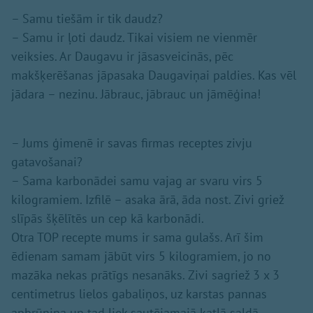
– Samu tiešām ir tik daudz?
– Samu ir ļoti daudz. Tikai visiem ne vienmēr
veiksies. Ar Daugavu ir jāsasveicinās, pēc
makšķerēšanas jāpasaka Daugaviņai paldies. Kas vēl
jādara – nezinu. Jābrauc, jābrauc un jāmēģina!
– Jums ģimenē ir savas firmas receptes zivju
gatavošanai?
– Sama karbonādei samu vajag ar svaru virs 5
kilogramiem. Izfilē – asaka ārā, āda nost. Zivi griež
slīpās šķēlītēs un cep kā karbonādi.
Otra TOP recepte mums ir sama gulašs. Arī šim
ēdienam samam jābūt virs 5 kilogramiem, jo no
mazāka nekas prātīgs nesanāks. Zivi sagriež 3 x 3
centimetrus lielos gabaliņos, uz karstas pannas
apbrūnina un tad liek sautējamajā katlā saldā