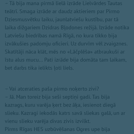
– Tā bija mana pirmā lielā izrāde Lielvārdes Tautas
teātrī. Smaga izrāde ar daudz aktieriem par Pirmo
Dziesmusvētku laiku, jaunlatviešu kustību, par tā
laika dižgariem Dzidras Bļodones režijā. Izrāde notika
Latviešu biedrības namā Rīgā, no kura tikko bija
izvākušies padomju oficieri. Uz durvīm vēl zvaigznes.
Skatītāji nāca klāt, mēs no «Lāčplēša» atbraukuši ar
īstu alus mucu... Pati izrāde bija domāta tam laikam,
bet darbs tika ielikts ļoti liels.
– Vai atceraties paša pirmo noķerto zivi?
– Jā. Man toreiz bija seši septiņi gadi. Tas bija
kazrags, kuru varēja ķert bez āķa, iesienot diegā
slieku. Kazragi iekodās katrs savā sliekas galā, un ar
vienu slieku varēja divas zivis izvilkt.
Pirms Rīgas HES uzbūvēšanas Ogres upe bija