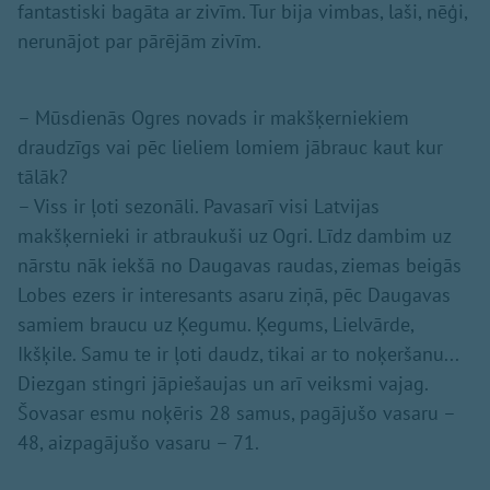
fantastiski bagāta ar zivīm. Tur bija vimbas, laši, nēģi,
nerunājot par pārējām zivīm.
– Mūsdienās Ogres novads ir makšķerniekiem
draudzīgs vai pēc lieliem lomiem jābrauc kaut kur
tālāk?
– Viss ir ļoti sezonāli. Pavasarī visi Latvijas
makšķernieki ir atbraukuši uz Ogri. Līdz dambim uz
nārstu nāk iekšā no Daugavas raudas, ziemas beigās
Lobes ezers ir interesants asaru ziņā, pēc Daugavas
samiem braucu uz Ķegumu. Ķegums, Lielvārde,
Ikšķile. Samu te ir ļoti daudz, tikai ar to noķeršanu...
Diezgan stingri jāpiešaujas un arī veiksmi vajag.
Šovasar esmu noķēris 28 samus, pagājušo vasaru –
48, aizpagājušo vasaru – 71.