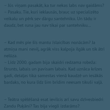
– Jūs viņam pasakāt, ka tur nekas labs nav gaidāms?
– Pasaku. Tie, kuri ieklausās, brauc uz specializēto
veikalu un pērk sev dārgu santehniku. Un tādu ir
daudz, bet runa jau nav tikai par santehniku...
– Kad mēs pie šīs mantu īslaicības nonācām? Ja
atmiņa mani neviļ, agrāk viss kalpoja ilgāk un tik ātri
nelūza.
– Līdz 2000. gadam bija skaidri redzama robeža:
štrunts, labais un pavisam labais. Kad uznāca krīzes
gadi, detaļas tika samestas vienā kaudzē un iesākās
bardaks, no kura līdz šim brīdim neesam tikuši vaļā.
– Teātra spēlēšanā esat ievilcis arī savu dzīvesbiedri
Zandu Puķāni? Tas bija viegli izdarāms?