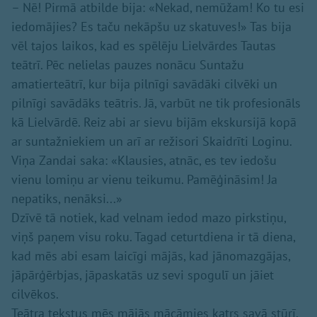
– Nē! Pirmā atbilde bija: «Nekad, nemūžam! Ko tu esi
iedomājies? Es taču nekāpšu uz skatuves!» Tas bija
vēl tajos laikos, kad es spēlēju Lielvārdes Tautas
teātrī. Pēc nelielas pauzes nonācu Suntažu
amatierteātrī, kur bija pilnīgi savādāki cilvēki un
pilnīgi savādāks teātris. Jā, varbūt ne tik profesionāls
kā Lielvārdē. Reiz abi ar sievu bijām ekskursijā kopā
ar suntažniekiem un arī ar režisori Skaidrīti Loginu.
Viņa Zandai saka: «Klausies, atnāc, es tev iedošu
vienu lomiņu ar vienu teikumu. Pamēģināsim! Ja
nepatiks, nenāksi...»
Dzīvē tā notiek, kad velnam iedod mazo pirkstiņu,
viņš paņem visu roku. Tagad ceturtdiena ir tā diena,
kad mēs abi esam laicīgi mājās, kad jānomazgājas,
jāpārģērbjas, jāpaskatās uz sevi spogulī un jāiet
cilvēkos.
Teātra tekstus mēs mājās mācāmies katrs savā stūrī.