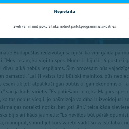
Nepiekrītu
Izvēli vari mainīt jebkurā laikā, notīrot pārlūkprogrammas sīkdatnes.
nātie Budapeštas iedzīvotāji sacījuši, ka viņi gaida pārma
i. “Mēs ceram, ka viņi to spēs. Mums ir bijuši 16 postoši 
 divu laikā nebūs iespējams. Šim procesam būs vajadzīgs i
un pamatoti. “Lai šī valsts ļoti būtiski mainītos, būs nepi
 esam tik ļoti atpalikuši gan politiski, gan ekonomiski. T
ī,” sacīja kāds vīrietis. “Es patiešām ceru, ka Maģars spēs 
, ka tas nebūs viegli, jo pašreizējā valdība ir izveidojusi s
rmaiņas noteikti notiks, bet ļoti lēni,” teica kāda sieviete
ks bijis arī kāds jaunietis: “Es nevēlos būt pārāk optimisti
 ka, manuprāt, šobrīd jebkurš varētu vadīt šo valsti labāk n