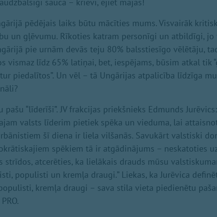
audzbalsīgi sauca – krievi, ejiet mājās!
rijā pēdējais laiks būtu mācīties mums. Visvairāk kritis
ību un gļēvumu. Rīkoties katram personīgi un atbildīgi, jo
 Ungārijā pie urnām devās teju 80% balsstiesīgo vēlētāju, t
os vismaz līdz 65% latiņai, bet, iespējams, būsim atkal tik “g
tur piedalītos”. Un vēl – tā Ungārijas atpalicība līdzīga 
nāli?
ašu “līderīši”. JV frakcijas priekšnieks Edmunds Jurēvics:
ajam valsts līderim pietiek spēka un vieduma, lai attaisnot
orbānistiem šī diena ir liela vilšanās. Savukārt valstiski 
krātiskajiem spēkiem tā ir atgādinājums – neskatoties u
s strīdos, atcerēties, ka lielākais drauds mūsu valstiskuma
isti, populisti un kremļa draugi.” Liekas, ka Jurēvica definē
 populisti, kremļa draugi – sava stila vieta piedienētu pa
n PRO.