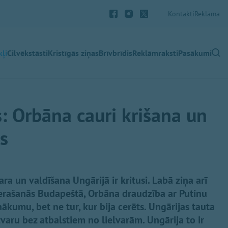
Kontakti
Reklāma
ļi
Cilvēkstāsti
Kristīgās ziņas
Brīvbrīdis
Reklāmraksti
Pasākumi
: Orbāna cauri krišana un
s
a un valdīšana Ungārijā ir kritusi. Labā ziņa arī
 ierašanās Budapeštā, Orbāna draudzība ar Putinu
kumu, bet ne tur, kur bija cerēts. Ungārijas tauta
uzvaru bez atbalstiem no lielvarām. Ungārija to ir