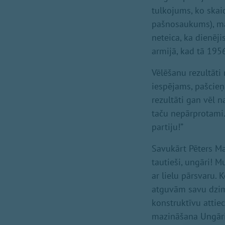
tulkojums, ko skaid
pašnosaukums), maģ
neteica, ka dienēji
armijā, kad tā 1956
Vēlēšanu rezultāti 
iespējams, pašcieņ
rezultāti gan vēl n
taču nepārprotami.
partiju!”
Savukārt Pēters Ma
tautieši, ungāri! 
ar lielu pārsvaru
atguvām savu dzimte
konstruktīvu attiec
mazināšana Ungārijā