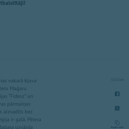
tbalstītāji!
Dalīties
enas vakarā kļuva
ēteru Maģaru
jas “Fidesz” un
īvas pārmaiņas
s aizvadīts bez
ija ir galā. Pētera
 Maģara uzvārda
Kopēt saiti