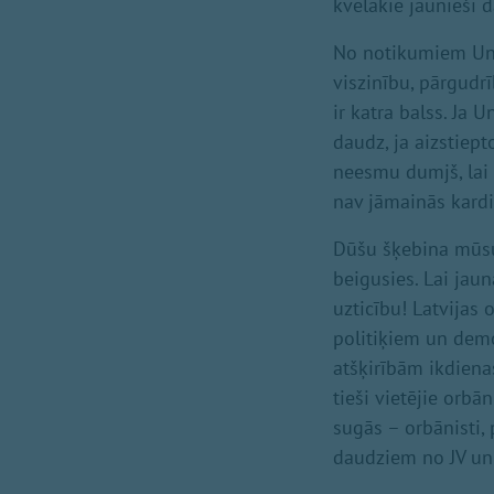
kvēlākie jaunieši d
No notikumiem Ungā
viszinību, pārgudr
ir katra balss. Ja
daudz, ja aizstiept
neesmu dumjš, lai 
nav jāmainās kardi
Dūšu šķebina mūsu p
beigusies. Lai jaun
uzticību! Latvijas 
politiķiem un demo
atšķirībām ikdiena
tieši vietējie orbān
sugās – orbānisti,
daudziem no JV u