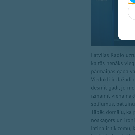
Latvijas Radio uzru
ka tās nenāks viegl
pārmaiņas gada vai
Viedokļi ir dažādi 
desmit gadi, jo mēs
izmainīt vienā nakt
solījumus, bet zinu
Tāpēc domāju, ka pā
noskaņots un ironis
latiņa ir tik zemu,