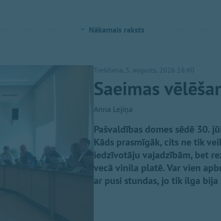
Nākamais raksts
Trešdiena, 5. augusts, 2026 16:40
Saeimas vēlēša
Anna Lejiņa
Pašvaldības domes sēdē 30. jū
Kāds prasmīgāk, cits ne tik vei
iedzīvotāju vajadzībām, bet rez
vecā vinila platē. Var vien apbr
ar pusi stundas, jo tik ilga bij