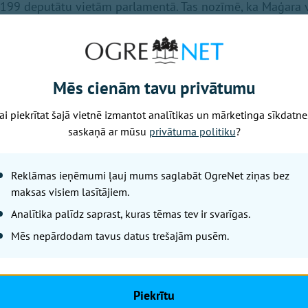
 199 deputātu vietām parlamentā. Tas nozīmē, ka Maģara v
 konstitūcijā.
Mēs cienām tavu privātumu
ai piekrītat šajā vietnē izmantot analītikas un mārketinga sīkdatne
saskaņā ar mūsu
privātuma politiku
?
Reklāmas ieņēmumi ļauj mums saglabāt OgreNet ziņas bez
maksas visiem lasītājiem.
Analītika palīdz saprast, kuras tēmas tev ir svarīgas.
Mēs nepārdodam tavus datus trešajām pusēm.
Piekrītu