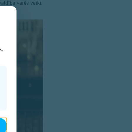
aldība varēs veikt
s,