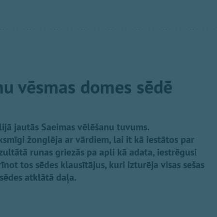
nu vēsmas domes sēdē
lijā jautās Saeimas vēlēšanu tuvums.
ksmīgi žonglēja ar vārdiem, lai it kā iestātos par
ultātā runas griezās pa apli kā adata, iestrēgusi
īnot tos sēdes klausītājus, kuri izturēja visas sešas
a sēdes atklātā daļa.