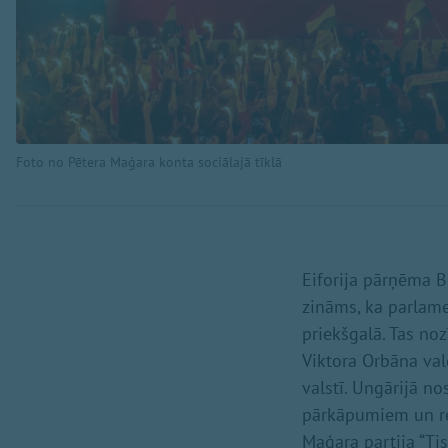
Foto no Pētera Maģara konta sociālajā tīklā
Eiforija pārņēma B
zināms, ka parlame
priekšgalā. Tas no
Viktora Orbāna val
valstī. Ungārijā n
pārkāpumiem un rez
Maģara partija “Ti