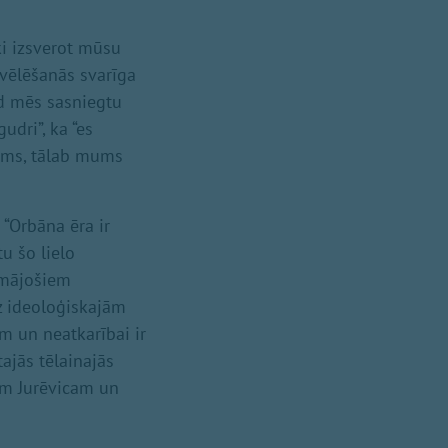
ki izsverot mūsu
 vēlēšanās svarīga
ad mēs sasniegtu
udri”, ka “es
mums, tālab mums
 “Orbāna ēra ir
u šo lielo
domājošiem
z ideoloģiskajām
m un neatkarībai ir
tajās tēlainajās
šam Jurēvicam un