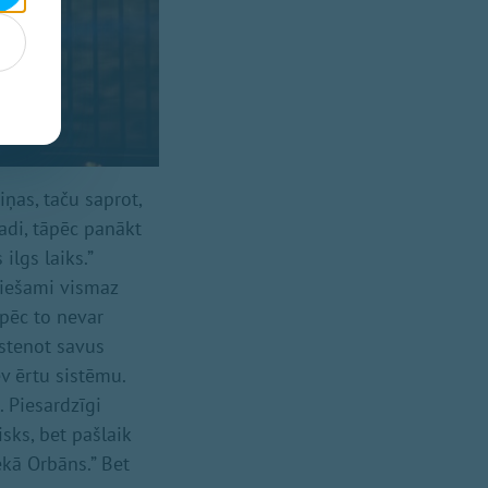
iņas, taču saprot,
gadi, tāpēc panākt
lgs laiks.”
eciešami vismaz
āpēc to nevar
īstenot savus
ev ērtu sistēmu.
. Piesardzīgi
sks, bet pašlaik
ekā Orbāns.” Bet