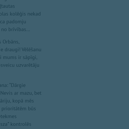
(tautas
olas kolēģis nekad
auca padomju
u no brīvības…
s Orbāns,
ie draugi! Vēlēšanu
ti mums ir sāpīgi,
psveicu uzvarētāju
ana: “Dārgie
 Nevis ar mazu, bet
āriju, kopā mēs
a prioritātēm būs
ietekmes
isza” kontrolēs