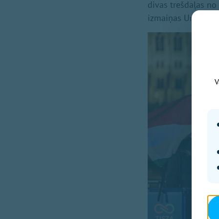
divas trešdaļas no
izmaiņas Ungārijas
V