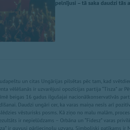
pelnījusi – tā saka daudzi tās a
udapeštu un citas Ungārijas pilsētas pēc tam, kad svētdi
nta vēlēšanās ir uzvarējusi opozīcijas partija “Tisza” ar P
zīmē beigas 16 gadus ilgušajai nacionālkonservatīvās parti
dīšanai. Daudzi ungāri cer, ka varas maiņa nesīs arī pozit
oslēdzies vēsturisks posms. Kā ziņo no malu malām, proces
ultāts ir nepielūdzams – Orbāna un “Fidesz” varas privilēģ
sza” ir guvusi pārliecinošu uzvaru. Simboliski patīkams ir