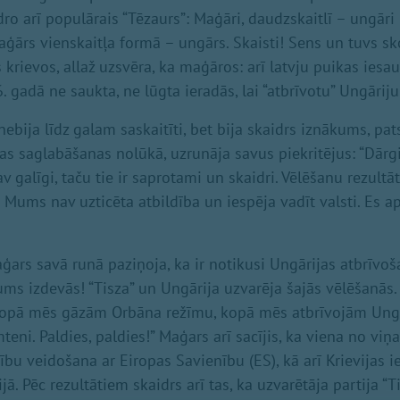
ro arī populārais “Tēzaurs”: Maģāri, daudzskaitlī – ungāri 
ārs vienskaitļa formā – ungārs. Skaisti! Sens un tuvs sk
s krievos, allaž uzsvēra, ka maģāros: arī latvju puikas ies
. gadā ne saukta, ne lūgta ieradās, lai “atbrīvotu” Ungārij
nebija līdz galam saskaitīti, bet bija skaidrs iznākums, pat
as saglabāšanas nolūkā, uzrunāja savus piekritējus: “Dārg
av galīgi, taču tie ir saprotami un skaidri. Vēlēšanu rezultā
 Mums nav uzticēta atbildība un iespēja vadīt valsti. Es a
ģars savā runā paziņoja, ka ir notikusi Ungārijas atbrīvoš
Mums izdevās! “Tisza” un Ungārija uzvarēja šajās vēlēšanās.
. Kopā mēs gāzām Orbāna režīmu, kopā mēs atbrīvojām Ung
ni. Paldies, paldies!” Maģars arī sacījis, ka viena no viņ
ību veidošana ar Eiropas Savienību (ES), kā arī Krievijas 
. Pēc rezultātiem skaidrs arī tas, ka uzvarētāja partija “T