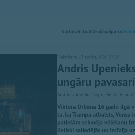
Kultūra
Aktuāli
Drošība
Sports
Viedok
Piektdiena, 17. aprīlis, 2026 07:20
Andris Upenieks
ungāru pavasari
Andris Upenieks, "Ogres Vēstis Visiem"
Viktora Orbāna 16 gadu ilgā var
tā, ka Trampa atbalsts, Vensa
patiešām sekmēja vēlēšanu iznā
lieliski saliedējās un izcīnīja 