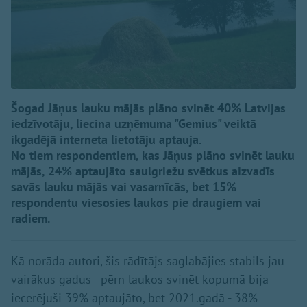
Šogad Jāņus lauku mājās plāno svinēt 40% Latvijas
iedzīvotāju, liecina uzņēmuma "Gemius" veiktā
ikgadējā interneta lietotāju aptauja.
No tiem respondentiem, kas Jāņus plāno svinēt lauku
mājās, 24% aptaujāto saulgriežu svētkus aizvadīs
savās lauku mājās vai vasarnīcās, bet 15%
respondentu viesosies laukos pie draugiem vai
radiem.
Kā norāda autori, šis rādītājs saglabājies stabils jau
vairākus gadus - pērn laukos svinēt kopumā bija
iecerējuši 39% aptaujāto, bet 2021.gadā - 38%