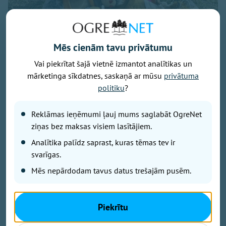
Mēs cienām tavu privātumu
Vai piekrītat šajā vietnē izmantot analītikas un
mārketinga sīkdatnes, saskaņā ar mūsu
privātuma
politiku
?
Attēls no Yuriy Yurchyk personīgā arhīva
Reklāmas ieņēmumi ļauj mums saglabāt OgreNet
Raksts balstīts uz kāda Ukrainas kristieša liecību, kas
ziņas bez maksas visiem lasītājiem.
publicēta pēc Krievijas gaisa bumbas trieciena
Analītika palīdz saprast, kuras tēmas tev ir
pilsētas centrā. Pirms dažām nedēļām Krievijas
svarīgas.
vadāmā gaisa bumba (KAB) iznīcināja dzīvojamo
māju kādas Ukrainas pilsētas centrā. Gaišā dienas
Mēs nepārdodam tavus datus trešajām pusēm.
laikā. Trieciena rezultātā gāja bojā bērni. Viņu
rotaļlietas joprojām guļ zem koka pie drupām kā
klusa, bet neizturama liecība par to, kas šeit notika.
Piekrītu
Šo skatu aprakstījis Jurijs Jurčuks (Yuriy Yurchyk),
kura liecība kļuvusi par plašāku pārdomu iemeslu -