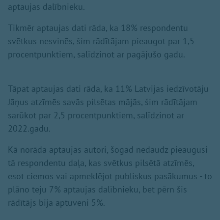
aptaujas dalībnieku.
Tikmēr aptaujas dati rāda, ka 18% respondentu
svētkus nesvinēs, šim rādītājam pieaugot par 1,5
procentpunktiem, salīdzinot ar pagājušo gadu.
Tāpat aptaujas dati rāda, ka 11% Latvijas iedzīvotāju
Jāņus atzīmēs savās pilsētas mājās, šim rādītājam
sarūkot par 2,5 procentpunktiem, salīdzinot ar
2022.gadu.
Kā norāda aptaujas autori, šogad nedaudz pieaugusi
tā respondentu daļa, kas svētkus pilsētā atzīmēs,
esot ciemos vai apmeklējot publiskus pasākumus - to
plāno teju 7% aptaujas dalībnieku, bet pērn šis
rādītājs bija aptuveni 5%.