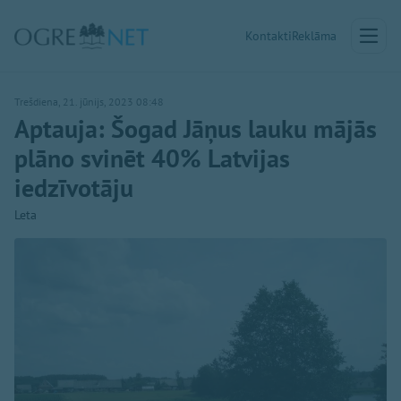
Kontakti
Reklāma
Trešdiena, 21. jūnijs, 2023 08:48
Aptauja: Šogad Jāņus lauku mājās
plāno svinēt 40% Latvijas
iedzīvotāju
Leta