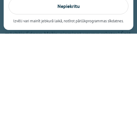
par Dievu, ciešanām un atbildību.
Nepiekrītu
Izvēli vari mainīt jebkurā laikā, notīrot pārlūkprogrammas sīkdatnes.
Pie traģiskā notikuma ieraksta
Facebook,
baptistu
mācītājs Edgars Mažis, pieminot upurus raksta: " Šajā
brutālajā uzbrukumā tika nogalināta 11 gadīga
meitene, mana armijas kolēģa Viktora mazmeita..." Uz
ierakstu vienaldzīgs nespēj palikt arī mācītājs Pēteris
Eisāns, norādot, ka "Kad ziņās notiekošais kļūst stipri
personīgs…"
Jautājums bez atbildes
„Kur ir Dievs?" - šo jautājumu autoram regulāri uzdod
kāds draugs. Un viņš atzīst, ka atbildes viņam nav.
Pastāv ierastās teoloģiskās frāzes par Dieva
apredzību, par ciešanu noslēpumu, par cilvēka brīvo