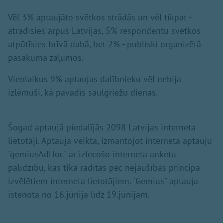
Vēl 3% aptaujāto svētkos strādās un vēl tikpat -
atradīsies ārpus Latvijas, 5% respondentu svētkos
atpūtīsies brīvā dabā, bet 2% - publiski organizētā
pasākumā zaļumos.
Vienlaikus 9% aptaujas dalībnieku vēl nebija
izlēmuši, kā pavadīs saulgriežu dienas.
Šogad aptaujā piedalījās 2098 Latvijas interneta
lietotāji. Aptauja veikta, izmantojot interneta aptauju
"gemiusAdHoc" ar izlecošo interneta anketu
palīdzību, kas tika rādītas pēc nejaušības principa
izvēlētiem interneta lietotājiem. "Gemius" aptauja
īstenota no 16.jūnija līdz 19.jūnijam.