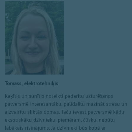
Tomass, elektrotehniķis
Kaķītis un sunītis noteikti padarītu uzturēšanos
patversmē interesantāku, palīdzētu mazināt stresu un
aizvairītu sliktās domas. Taču ievest patversmē kādu
eksotiskāku dzīvnieku, piemēram, čūsku, nebūtu
labākais risinājums. Ja dzīvnieki būs kopā ar