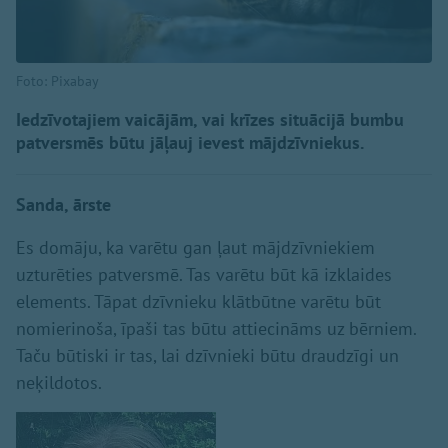
Foto: Pixabay
Iedzīvotajiem vaicājām, vai krīzes situācijā bumbu
patversmēs būtu jāļauj ievest mājdzīvniekus.
Sanda, ārste
Es domāju, ka varētu gan ļaut mājdzīvniekiem
uzturēties patversmē. Tas varētu būt kā izklaides
elements. Tāpat dzīvnieku klātbūtne varētu būt
nomierinoša, īpaši tas būtu attiecināms uz bērniem.
Taču būtiski ir tas, lai dzīvnieki būtu draudzīgi un
neķildotos.