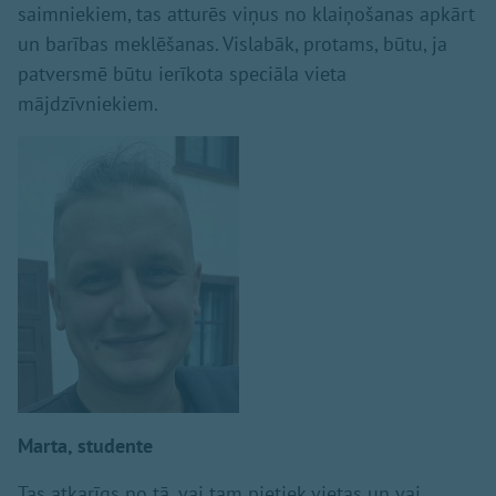
saimniekiem, tas atturēs viņus no klaiņošanas apkārt
un barības meklēšanas. Vislabāk, protams, būtu, ja
patversmē būtu ierīkota speciāla vieta
mājdzīvniekiem.
Marta, studente
Tas atkarīgs no tā, vai tam pietiek vietas un vai