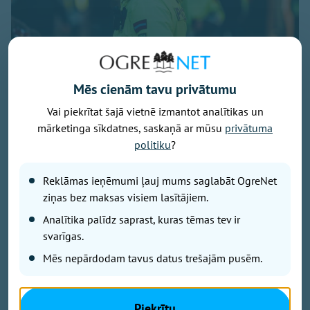
Mēs cienām tavu privātumu
Vai piekrītat šajā vietnē izmantot analītikas un
Foto: Valsts policija / Liene Ozola
mārketinga sīkdatnes, saskaņā ar mūsu
privātuma
Šogad Valsts policijā (VP) fiksēti pieci
politiku
?
disciplinārpārkāpumi alkohola reibumā. Divi
pārkāpumi izdarīti dienesta laikā, bet trīs - ārpus
Reklāmas ieņēmumi ļauj mums saglabāt OgreNet
dienesta. Kopumā laikā no 2021. gada līdz šī gada
ziņas bez maksas visiem lasītājiem.
augustam ieskaitot VP izdarīti 57
Analītika palīdz saprast, kuras tēmas tev ir
disciplinārpārkāpumi alkohola reibumā. No tiem 31
svarīgas.
izdarīts 2021. gadā un 2022. gadā.
Mēs nepārdodam tavus datus trešajām pusēm.
Ilze, darbojas skaistumkopšanā
Policistam ir jābūt paraugam sabiedrībai,
Piekrītu