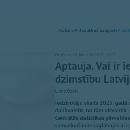
Kultūra
Aktuāli
Drošība
Sports
Viedok
Otrdiena, 14. janvāris, 2025 17:47
Aptauja. Vai ir 
dzimstību Latvi
Liene Ozola
Iedzīvotāju skaits 2023. gadā 
dalībvalstīs, no tām visvairāk 
Centrālās statistikas pārvaldes
samazināšanās saglabājās arī 