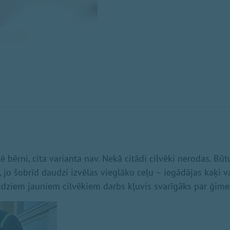
 bērni, cita varianta nav. Nekā citādi cilvēki nerodas. Būt
jo šobrīd daudzi izvēlas vieglāko ceļu – iegādājas kaķi va
udziem jauniem cilvēkiem darbs kļuvis svarīgāks par ģime