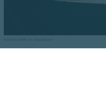
Ilustratīvs attēls no unsplash.com
"Peace and love" 
Ne visi komentētāj
uzsmēķēt kopā, chil
Taču citi šādu att
balkona. Ja pašiem 