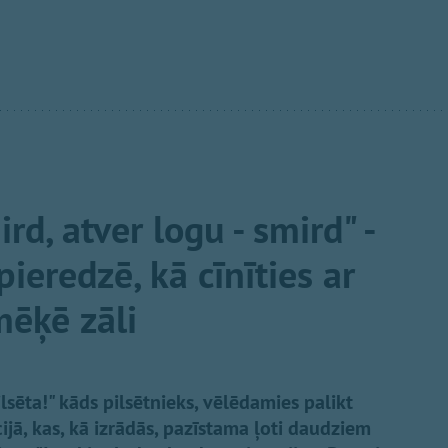
d, atver logu - smird" -
pieredzē, kā cīnīties ar
mēķē zāli
sēta!" kāds pilsētnieks, vēlēdamies palikt
jā, kas, kā izrādās, pazīstama ļoti daudziem