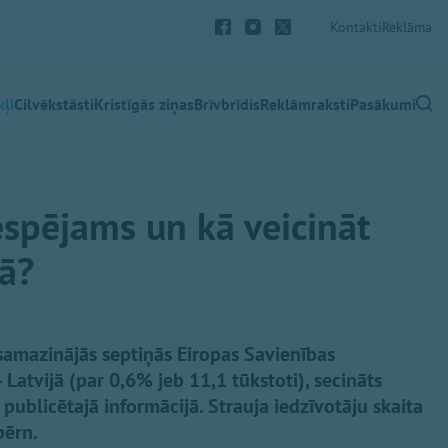
Kontakti
Reklāma
ļi
Cilvēkstāsti
Kristīgās ziņas
Brīvbrīdis
Reklāmraksti
Pasākumi
iespējams un kā veicināt
jā?
samazinājās septiņās Eiropas Savienības
– Latvijā (par 0,6% jeb 11,1 tūkstoti), secināts
 publicētajā informācijā. Strauja iedzīvotāju skaita
pērn.