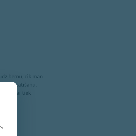
audz bērnu, cik man
rnu pieskatīšanu,
 apmaksai tiek
s,