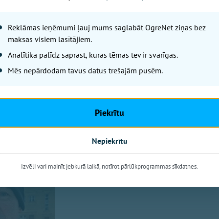
Reklāmas ieņēmumi ļauj mums saglabāt OgreNet ziņas bez
maksas visiem lasītājiem.
Analītika palīdz saprast, kuras tēmas tev ir svarīgas.
Mēs nepārdodam tavus datus trešajām pusēm.
ators
ģimenēm ir jādod darbs un jānodrošina dzīvošana, vismaz
Piekrītu
s bērniņi. Vispirms ģimenei ir jābūt, kur dzīvot, – tas ir
tāstīt savas meitas piemēru. Viņi kā jauna ģimene nopirka 
ību, ir jāmaksā 14 000 eiro. Kur viņiem tāda nauda?!
Nepiekrītu
Izvēli vari mainīt jebkurā laikā, notīrot pārlūkprogrammas sīkdatnes.