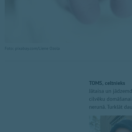
Foto: pixabay.com/Liene Ozola
TOMS, celtnieks
Jātaisa un jādzemdē
cilvēku domāšanai, 
nerunā. Turklāt da