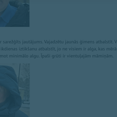
ir sarežģīts jautājums. Vajadzētu jaunās ģimens atbalstīt. 
ikdienas iztikšanu atbalstīt, jo ne visiem ir alga, kas mēr
mot minimālo algu. Īpaši grūti ir vientuļajām māmiņām.