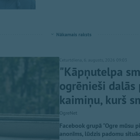
Nākamais raksts
Ceturtdiena, 6. augusts, 2026 09:03
"Kāpņutelpa smir
ogrēnieši dalās 
kaimiņu, kurš s
OgreNet
Facebook grupā "Ogre mūsu pil
anonīms, lūdzis padomu situāci