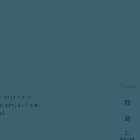
Dalīties
u arī jāmainās
i suni, kurš pretī
ni.
Kopēt saiti