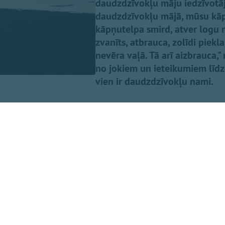
daudzdzīvokļu māju iedzīvotājam
daudzdzīvokļu mājā, mūsu kāpņu
kāpņutelpa smird, atver logu mā
zvanīts, atbrauca, zolīdi piek
nevēra vaļā. Tā arī aizbrauca," r
no jokiem un ieteikumiem līdz
vien ir daudzdzīvokļu nami.
un noteikumi
i problēmu uztvēruši nopietni. "Izklausās, ka jums jāaizie
l. Atceries — peace and love," ironizē kāds grupas dalībni
ieksmi asi noraida: "Daudzdzīvokļu mājās ir aizliegts smēķē
netraucē, citiem ļoti traucē. Te bija komentārā ieteikums 