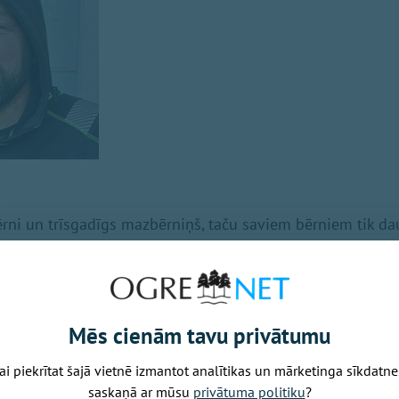
bērni un trīsgadīgs mazbērniņš, taču saviem bērniem tik d
jo tas ir ļoti grūti. Strādājošas omītes nevar palīdzēt ar bē
menei nav, kur dzīvot. Nākas dzīvot īrētos dzīvokļos, kuru
a ienākumu.
Mēs cienām tavu privātumu
ai piekrītat šajā vietnē izmantot analītikas un mārketinga sīkdatne
saskaņā ar mūsu
privātuma politiku
?