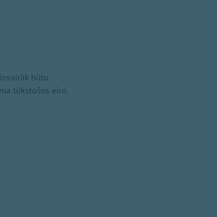
Visvairāk būtu
āma tūkstošos eiro.