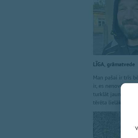
LĪGA, grāmatvede
Man pašai ir trīs 
ir, es nenovēlētu, 
turklāt jaunajai ģi
tērēta lielākā daļ
V