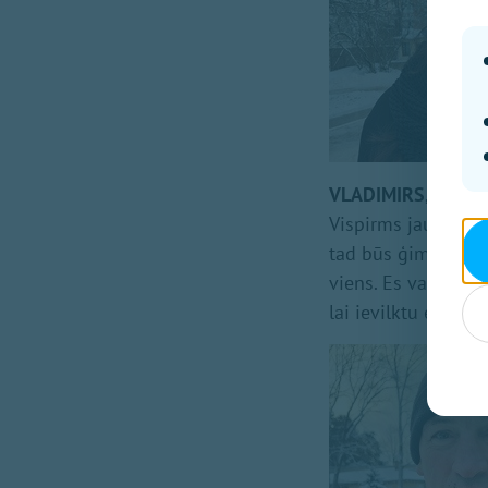
VLADIMIRS, melior
Vispirms jaunajām 
tad būs ģimenes, bū
viens. Es varu pas
lai ievilktu elektr