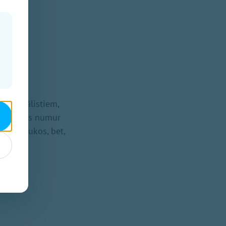
 speciālistiem,
 jautājums numur
māju laukos, bet,