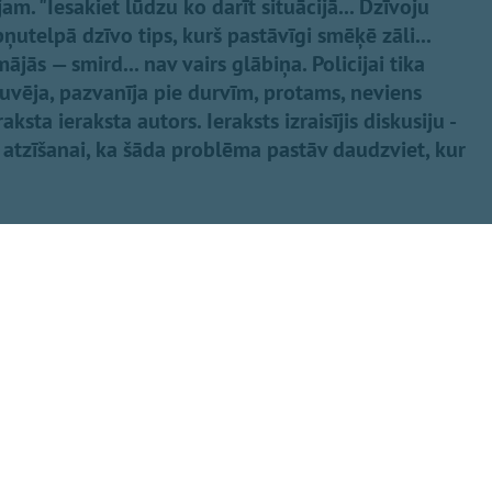
. "Iesakiet lūdzu ko darīt situācijā... Dzīvoju
telpā dzīvo tips, kurš pastāvīgi smēķē zāli...
jās — smird... nav vairs glābiņa. Policijai tika
lauvēja, pazvanīja pie durvīm, protams, neviens
aksta ieraksta autors. Ieraksts izraisījis diskusiju -
 atzīšanai, ka šāda problēma pastāv daudzviet, kur
Dalīties
t pie kaimiņa
eks.
t telpā un uz
atkārtoti saukt
Kopēt saiti