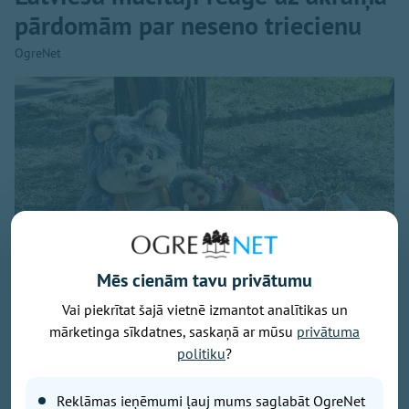
pārdomām par neseno triecienu
OgreNet
Mēs cienām tavu privātumu
Vai piekrītat šajā vietnē izmantot analītikas un
mārketinga sīkdatnes, saskaņā ar mūsu
privātuma
politiku
?
Attēls no Yuriy Yurchyk personīgā arhīva
Reklāmas ieņēmumi ļauj mums saglabāt OgreNet