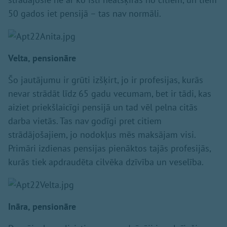
50 gados iet pensijā – tas nav normāli.
Velta, pensionāre
Šo jautājumu ir grūti izšķirt, jo ir profesijas, kurās
nevar strādāt līdz 65 gadu vecumam, bet ir tādi, kas
aiziet priekšlaicīgi pensijā un tad vēl pelna citās
darba vietās. Tas nav godīgi pret citiem
strādājošajiem, jo nodokļus mēs maksājam visi.
Primāri izdienas pensijas pienāktos tajās profesijās,
kurās tiek apdraudēta cilvēka dzīvība un veselība.
Ināra, pensionāre