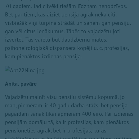
70 gadiem. Tad cilvēki tiešām līdz tam nenodzīvos.
Bet par tiem, kas aiziet pensijā agrāk nekā citi,
visbiežāk viņi turpina strādāt un saņem gan pensiju,
gan vēl citus ienākumus. Tāpēc to vajadzētu ļoti
izvērtēt. Tās varētu būt daudzbērnu mātes,
psihoneiroloģiskā dispansera kopēji u. c. profesijas,
kam pienāktos izdienas pensija.
Anita, pavāre
Vajadzētu mainīt visu pensiju sistēmu kopumā, jo
man, piemēram, ir 40 gadu darba stāžs, bet pensija
pagaidām sanāk tikai apmēram 400 eiro. Par izdienas
pensijām domāju tā, ka ir profesijas, kam pienāktos
pensionēties agrāk, bet ir profesijas, kurās
strādājošie ne ar ko īsti neatšķiras no citiem, un tiem