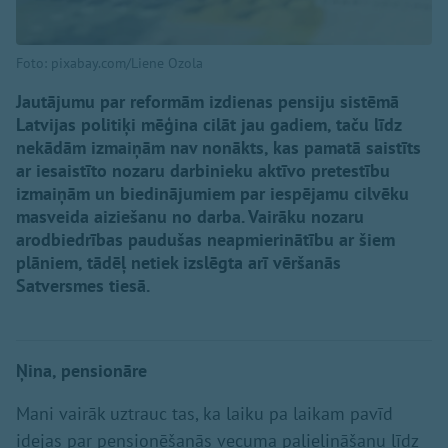
Foto: pixabay.com/Liene Ozola
Jautājumu par reformām izdienas pensiju sistēmā
Latvijas politiķi mēģina cilāt jau gadiem, taču līdz
nekādām izmaiņām nav nonākts, kas pamatā saistīts
ar iesaistīto nozaru darbinieku aktīvo pretestību
izmaiņām un biedinājumiem par iespējamu cilvēku
masveida aiziešanu no darba. Vairāku nozaru
arodbiedrības paudušas neapmierinātību ar šiem
plāniem, tādēļ netiek izslēgta arī vēršanās
Satversmes tiesā.
Ņina, pensionāre
Mani vairāk uztrauc tas, ka laiku pa laikam pavīd
idejas par pensionēšanās vecuma palielināšanu līdz