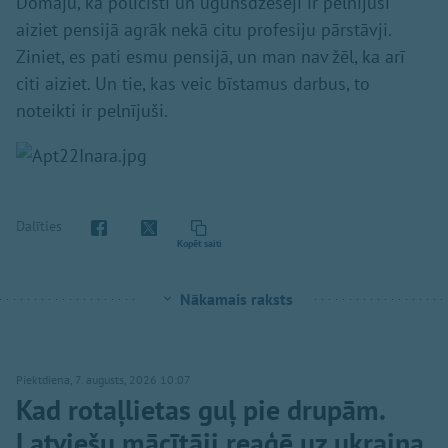
Domāju, ka policisti un ugunsdzēsēji ir pelnījuši
aiziet pensijā agrāk nekā citu profesiju pārstāvji.
Ziniet, es pati esmu pensijā, un man nav žēl, ka arī
citi aiziet. Un tie, kas veic bīstamus darbus, to
noteikti ir pelnījuši.
Dalīties
Kopēt saiti
Nākamais raksts
Piektdiena, 7. augusts, 2026 10:07
Kad rotaļlietas guļ pie drupām.
Latviešu mācītāji reaģē uz ukraiņa