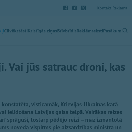
Kontakti
Reklāma
ļi
Cilvēkstāsti
Kristīgās ziņas
Brīvbrīdis
Reklāmraksti
Pasākumi
i. Vai jūs satrauc droni, kas
 konstatēta, visticamāk, Krievijas-Ukrainas karā
ai ielidošana Latvijas gaisa telpā. Vairākas reizes
r arī sprāguši, tostarp pēdējo reizi – maz izmantotā
jums noveda vispirms pie aizsardzības ministra un