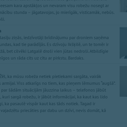
 neesam kara apstākļos un nevaram visu robežu nosegt ar
ā mācību stunda – jāgatavojas, jo mierīgāk, visticamāk, nebūs.
ši.
s
 lasīju ziņās, iedzīvotāji brīdinājumu par droniem saņēma
undas, kad tie parādījās. Es dzīvoju Ikšķilē, un te tomēr ir
ā, bet cilvēki Latgalē droši vien jūtas nedroši. Atbildīgie
īgos un rāda cits uz citu ar pirkstu. Bardaks.
 Žēl, ka mūsu robeža netiek pietiekami sargāta, vairāk
es armijai. Viss atkarīgs no tiem, kas pieņem lēmumus “augšā”.
 par šādām situācijām jāuzzina laikus – telefonos jābūt
kuri sargā robežu, ir jābūt informācijai, ka kaut kas lido
i, ka pasaulē vispār kaut kas tāds notiek. Tagad ir
 vajadzētu priecāties par dabu un dzīvi, nevis domāt, kā