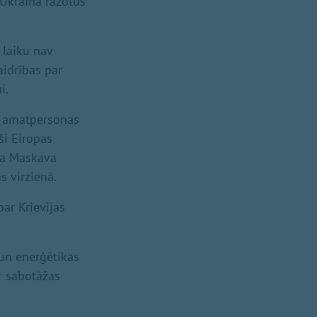
 Ukrainā ražotus
 laiku nav
aidrības par
i.
ā, amatpersonas
ši Eiropas
 ka Maskava
s virzienā.
par Krievijas
 un enerģētikas
ar sabotāžas