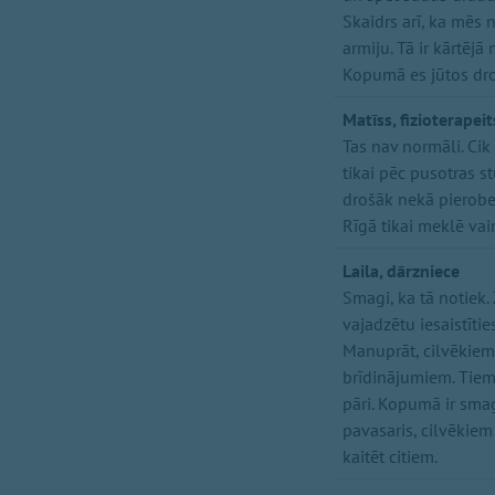
Skaidrs arī, ka mēs
armiju. Tā ir kārtēj
Kopumā es jūtos dro
Matīss, fizioterapeit
Tas nav normāli. Cik
tikai pēc pusotras st
drošāk nekā pierobež
Rīgā tikai meklē vain
Laila, dārzniece
Smagi, ka tā notiek.
vajadzētu iesaistīti
Manuprāt, cilvēkiem
brīdinājumiem. Tiem, 
pāri. Kopumā ir smag
pavasaris, cilvēkiem
kaitēt citiem.