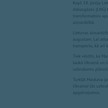
Kopš 18. jūnija Li
dabasgāzes (LNG) te
transformatoru apa
aizsardzībā.
Lietuvas aizsardzīb
augustam. Lai atbal
transportu, kā arī 
Tiek vēstīts, ka Ma
laukā Ukrainā un t
uzbrukumu plānoš
Turklāt Maskava jau
Ukrainai tās uzbru
apgalvojumus.