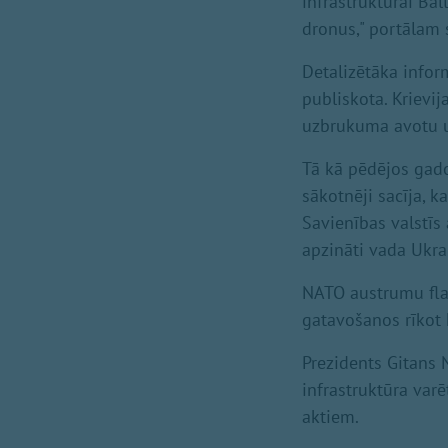
infrastruktūrai Ba
dronus," portālam 
Detalizētāka info
publiskota. Krievij
uzbrukuma avotu un
Tā kā pēdējos gado
sākotnēji sacīja, k
Savienības valstīs
apzināti vada Ukrai
NATO austrumu flang
gatavošanos rīkot 
Prezidents Gitans 
infrastruktūra var
aktiem.