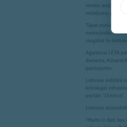
veidos analīzi un 
redzējumu par šo si
Tāpat ministrs norā
nodrošināts ne tik
sargāšot šo kritisk
Aģentūrai LETA pat
dienesta, Aizsardz
paziņojumu.
Lietuvas militārā i
kritiskajai infrast
portāls "15min.lt".
Lietuvas aizsardzī
"Mums ir dati, kas 