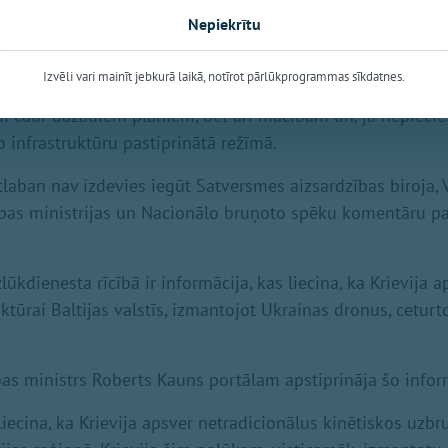
nāks klajā aizsardzības, iekšlietu ministriem un Valsts pre
Nepiekrītu
tuāciju," piebilda Melnis.
Izvēli vari mainīt jebkurā laikā, notīrot pārlūkprogrammas sīkdatnes.
dīja, ka atbalsts lidostai un citiem kritiskās infrastruktūr
ai caur dažādiem plāniem, bet arī mācībām un, ja nepieci
o infrastruktūru pastiprinātā režīmā.
laban nav izdevies iegūt Satversmes aizsardzības biroja, 
ības ministrijas un Nacionālo bruņoto spēku komentāru pa
zlūkdienesta rīcībā ir informācija, kas liecina, ka Krievij
ruktūrai Baltijas valstīs, izmantojot Ukrainas dronus, ceturt
bas ministrs Roberts Kauns portālam apstiprināja šo infor
liecina, ka Krievija apsver netradicionālus kinētiskos uzbr