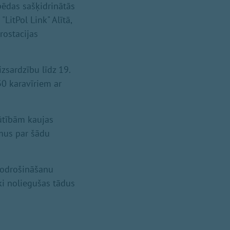
pēdas sašķidrinātās
LitPol Link" Alītā,
rostacijas
izsardzību līdz 19.
30 karavīriem ar
rūtībām kaujas
umus par šādu
 nodrošināšanu
ki noliegušas tādus