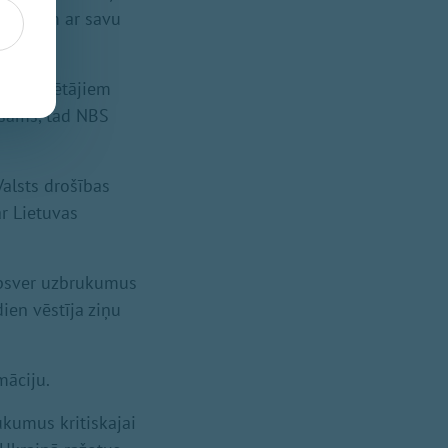
zidentam ar savu
as uzturētājiem
ešams, tad NBS
Valsts drošības
r Lietuvas
a apsver uzbrukumus
dien vēstīja ziņu
māciju.
ukumus kritiskajai