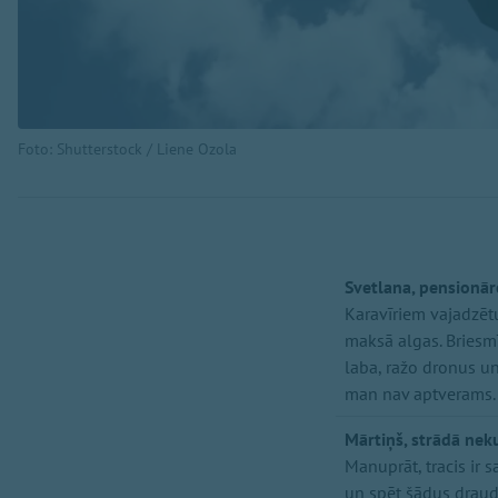
Foto: Shutterstock / Liene Ozola
Svetlana, pensionār
Karavīriem vajadzēt
maksā algas. Briesmī
laba, ražo dronus un 
man nav aptverams. 
Mārtiņš, strādā ne
Manuprāt, tracis ir s
un spēt šādus draudu