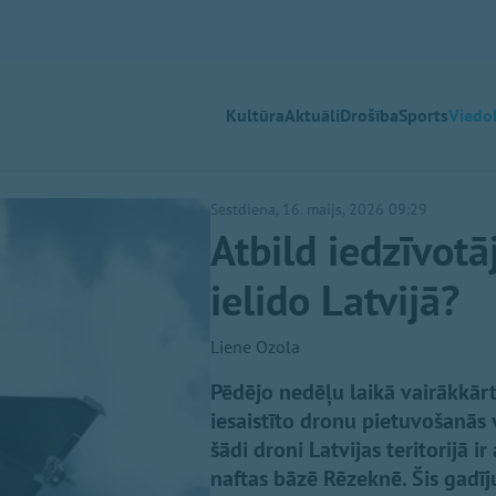
Kultūra
Aktuāli
Drošība
Sports
Viedok
Sestdiena, 16. maijs, 2026 09:29
Atbild iedzīvotāj
ielido Latvijā?
Liene Ozola
Pēdējo nedēļu laikā vairākkārt
iesaistīto dronu pietuvošanās v
šādi droni Latvijas teritorijā i
naftas bāzē Rēzeknē. Šis gadī