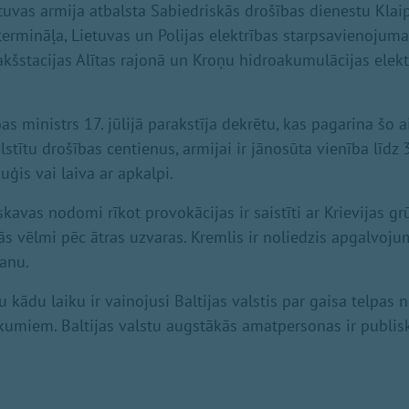
etuvas armija atbalsta Sabiedriskās drošības dienestu Klai
rmināļa, Lietuvas un Polijas elektrības starpsavienojuma "
kšstacijas Alītas rajonā un Kroņu hidroakumulācijas elekt
as ministrs 17. jūlijā parakstīja dekrētu, kas pagarina šo a
stītu drošības centienus, armijai ir jānosūta vienība līdz 
kuģis vai laiva ar apkalpi.
skavas nodomi rīkot provokācijas ir saistīti ar Krievijas g
ās vēlmi pēc ātras uzvaras. Kremlis ir noliedzis apgalvoj
anu.
 kādu laiku ir vainojusi Baltijas valstis par gaisa telpas
kumiem. Baltijas valstu augstākās amatpersonas ir publis