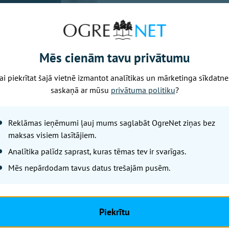
uzbrukumiem konkrētiem Latvij
Mēs cienām tavu privātumu
ai piekrītat šajā vietnē izmantot analītikas un mārketinga sīkdatne
a kritiskā infrastruktūra tiek uzraudzīta un ir pasākumu k
saskaņā ar mūsu
privātuma politiku
?
ktūras atbildīgajiem, lai nepieciešamības gadījumā reaģētu
Reklāmas ieņēmumi ļauj mums saglabāt OgreNet ziņas bez
u (par apdraudējumu), ka kādam konkrētam objektam, Rīga
maksas visiem lasītājiem.
av, lai es šodien dotu rīkojumu bruņotajiem spēkiem iesa
Analītika palīdz saprast, kuras tēmas tev ir svarīgas.
stiem runājam par visa veida apdraudējumu un, balstoties
aģējam. Pašreiz lielākais izaicinājums ir valsts robeža," u
Mēs nepārdodam tavus datus trešajām pusēm.
 jau vairākkārt paudis, ka Krievijas agresija un provokācij
tvija tam gatavojoties, atgādināja Melnis.
Piekrītu
tuvas dienestu paziņojumu, domāju, ka mūsu dienesti arī i