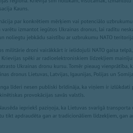
ltijas reģionā. Krievija šim nolūkam, visticamāk, izmantotu
sacīja Kauns.
rmācija par konkrētiem mērķiem vai potenciālo uzbrukumu
a varētu izmantot iegūtos Ukrainas dronus, lai radītu nesk
 noliegtu jebkādu saistību ar uzbrukumu NATO teritorija
s militārie droni vairākkārt ir ielidojuši NATO gaisa telp
a Krievijas spēki ar radioelektroniskiem līdzekļiem mainīju
 atrasto Ukrainas dronu kursu. Tomēr pieaug vienprātība,
nas dronus Lietuvas, Latvijas, Igaunijas, Polijas un Somija
a līderi nesen publiski brīdināja, ka viņiem ir izlūkdati 
kinētiskas provokācijas savās valstīs.
Nausēda iepriekš paziņoja, ka Lietuvas svarīgā transporta
ētu tikt apdraudēta gan ar tradicionāliem līdzekļiem, gan 