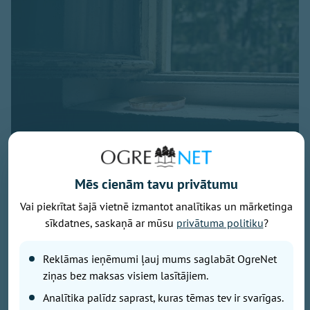
Mēs cienām tavu privātumu
Ilustratīvs attēls no unsplash.com
Vai piekrītat šajā vietnē izmantot analītikas un mārketinga
Facebook grupā "Ogre mūsu pilsēta!" kāds
sīkdatnes, saskaņā ar mūsu
privātuma politiku
?
pilsētnieks, vēlēdamies palikt anonīms, lūdzis
padomu situācijā, kas, kā izrādās, pazīstama ļoti
Reklāmas ieņēmumi ļauj mums saglabāt OgreNet
daudziem daudzdzīvokļu māju iedzīvotājam. "Iesakiet
ziņas bez maksas visiem lasītājiem.
lūdzu ko darīt situācijā... Dzīvoju daudzdzīvokļu
mājā, mūsu kāpņutelpā dzīvo tips, kurš pastāvīgi
Analītika palīdz saprast, kuras tēmas tev ir svarīgas.