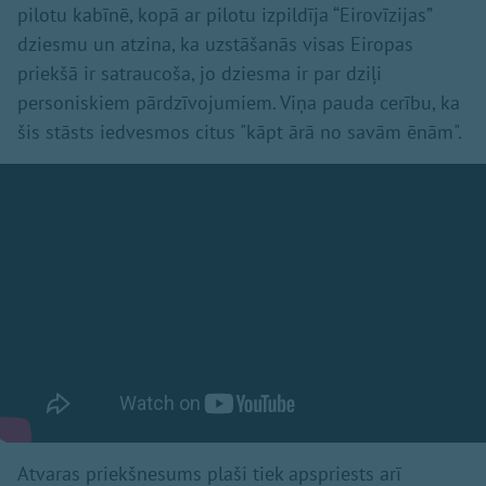
pilotu kabīnē, kopā ar pilotu izpildīja “Eirovīzijas”
dziesmu un atzina, ka uzstāšanās visas Eiropas
priekšā ir satraucoša, jo dziesma ir par dziļi
personiskiem pārdzīvojumiem. Viņa pauda cerību, ka
šis stāsts iedvesmos citus "kāpt ārā no savām ēnām".
Atvaras priekšnesums plaši tiek apspriests arī