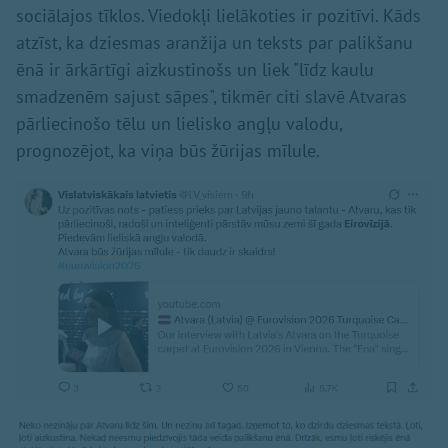
sociālajos tīklos. Viedokļi lielākoties ir pozitīvi. Kāds
atzīst, ka dziesmas aranžija un teksts par palikšanu
ēnā ir ārkārtīgi aizkustinošs un liek "līdz kaulu
smadzenēm sajust sāpes", tikmēr citi slavē Atvaras
pārliecinošo tēlu un lielisko angļu valodu,
prognozējot, ka viņa būs žūrijas mīlule.