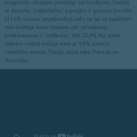
prognozēs vērojams pamatīgs satricinājums: Somija
ar dziesmu "Liekinheitin" joprojām ir galvenā favorīte
(33,6% uzvaras iespējamība), taču nu tai uz papēžiem
min Grieķija, kuras izredzes pēc pirmdienas
priekšnesuma ir "uzlēkušas" līdz 20,4%. Aiz abām
līderēm stabilā trešajā vietā ar 9,8% uzvaras
varbūtību atrodas Dānija, kurai seko Francija un
Austrālija.