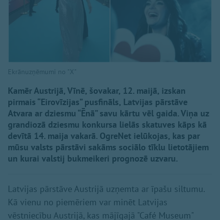
Ekrānuzņēmumi no "X"
Kamēr Austrijā, Vīnē, šovakar, 12. maijā, izskan
pirmais “Eirovīzijas” pusfināls, Latvijas pārstāve
Atvara ar dziesmu “Ēnā” savu kārtu vēl gaida. Viņa uz
grandiozā dziesmu konkursa lielās skatuves kāps kā
devītā 14. maija vakarā. OgreNet ielūkojas, kas par
mūsu valsts pārstāvi sakāms sociālo tīklu lietotājiem
un kurai valstij bukmeikeri prognozē uzvaru.
Latvijas pārstāve Austrijā uzņemta ar īpašu siltumu.
Kā vienu no piemēriem var minēt Latvijas
vēstniecību Austrijā, kas mājīgajā "Café Museum"