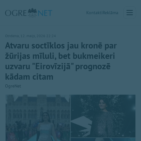
Kontakti
Reklāma
Otrdiena, 12. maijs, 2026 22:24
Atvaru soctīklos jau kronē par
žūrijas mīluli, bet bukmeikeri
uzvaru "Eirovīzijā" prognozē
kādam citam
OgreNet