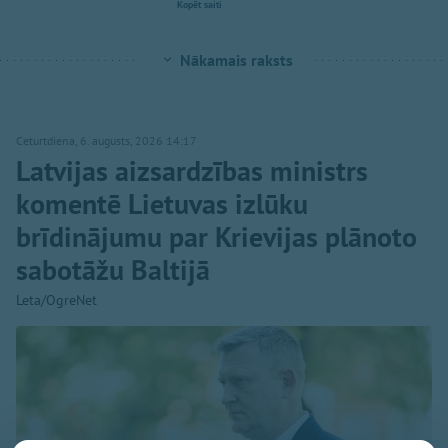
Kopēt saiti
Nākamais raksts
Ceturtdiena, 6. augusts, 2026 14:17
Latvijas aizsardzības ministrs
komentē Lietuvas izlūku
brīdinājumu par Krievijas plānoto
sabotāžu Baltijā
Leta/OgreNet