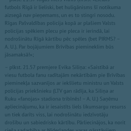
futbols Rīgā ir lieliski, bet huligānisms šī notikuma
aizsegā nav pieņemams, un es to stingri nosodu.
Rīgas Pašvaldības policija kopā ar plašiem Valsts
policijas spēkiem plecu pie pleca ir ierindā, lai
nodrošinātu Rīgā kārtību pēc spēles (bet PIRMS? –
A. U.). Par bojājumiem Brīvības piemineklim būs
jāsamaksā!»;
– plkst. 21.57 premjere Evika Siliņa: «Saistībā ar
viesu futbola fanu radītajām nekārtībām pie Brīvības
pieminekļa sazvanījos ar iekšlietu ministru un Valsts
policijas priekšnieku (LTV gan rādīja, ka Siliņa ar
Ruku «fanojas» stadiona tribīnēs! – A. U.) Saņēmu
apliecinājumu, ka ir iesaistīts liels likumsargu resurss
un tiek darīts viss, lai nodrošinātu iedzīvotāju
drošību un sabiedrisko kārtību. Pārliecinājos, ka norit
cieša sadarbība ar Nīderlandes varas pārstāvjiem