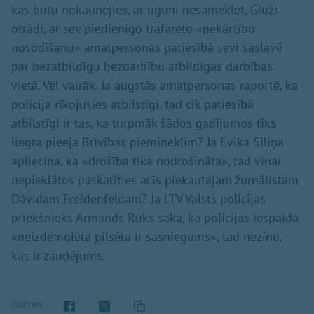
kas būtu nokaunējies, ar uguni nesameklēt. Gluži
otrādi, ar sev piedienīgo trafareto «nekārtību
nosodīšanu» amatpersonas patiesībā sevi saslavē
par bezatbildīgu bezdarbību atbildīgas darbības
vietā. Vēl vairāk. Ja augstās amatpersonas raportē, ka
policija rīkojusies atbilstīgi, tad cik patiesībā
atbilstīgi ir tas, ka turpmāk šādos gadījumos tiks
liegta pieeja Brīvības piemineklim? Ja Evika Siliņa
apliecina, ka «drošība tika nodrošināta», tad viņai
nepieklātos paskatīties acīs piekautajam žurnālistam
Dāvidam Freidenfeldam? Ja LTV Valsts policijas
priekšnieks Armands Ruks saka, ka policijas iespaidā
«neizdemolēta pilsēta ir sasniegums», tad nezinu,
kas ir zaudējums.
Dalīties