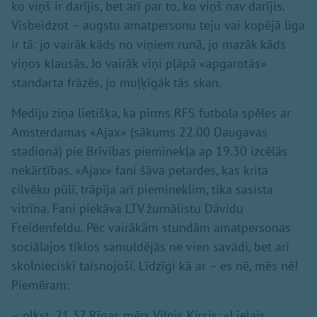
ko viņš ir darījis, bet arī par to, ko viņš nav darījis.
Visbeidzot – augstu amatpersonu teju vai kopējā liga
ir tā: jo vairāk kāds no viņiem runā, jo mazāk kāds
viņos klausās. Jo vairāk viņi pļāpā «apgarotās»
standarta frāzēs, jo muļķīgāk tās skan.
Mediju ziņa lietišķa, ka pirms RFS futbola spēles ar
Amsterdamas «Ajax» (sākums 22.00 Daugavas
stadionā) pie Brīvības pieminekļa ap 19.30 izcēlās
nekārtības. «Ajax» fani šāva petardes, kas krita
cilvēku pūlī, trāpīja arī piemineklim, tika sasista
vitrīna. Fani piekāva LTV žurnālistu Dāvidu
Freidenfeldu. Pēc vairākām stundām amatpersonas
sociālajos tīklos samuldējās ne vien savādi, bet arī
skolnieciski taisnojoši. Līdzīgi kā ar – es nē, mēs nē!
Piemēram:
– plkst. 21.37 Rīgas mērs Vilnis Ķirsis: «Lielais