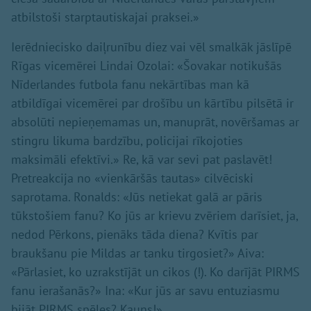
atbilstoši starptautiskajai praksei.»
Ierēdniecisko daiļrunību diez vai vēl smalkāk jāslīpē
Rīgas vicemērei Lindai Ozolai: «Šovakar notikušās
Nīderlandes futbola fanu nekārtības man kā
atbildīgai vicemērei par drošību un kārtību pilsētā ir
absolūti nepieņemamas un, manuprāt, novēršamas ar
stingru likuma bardzību, policijai rīkojoties
maksimāli efektīvi.» Re, kā var sevi pat paslavēt!
Pretreakcija no «vienkāršās tautas» cilvēciski
saprotama. Ronalds: «Jūs netiekat galā ar pāris
tūkstošiem fanu? Ko jūs ar krievu zvēriem darīsiet, ja,
nedod Pērkons, pienāks tāda diena? Kvītis par
braukšanu pie Mildas ar tanku tirgosiet?» Aiva:
«Pārlasiet, ko uzrakstījāt un cikos (!). Ko darījāt PIRMS
fanu ierašanās?» Ina: «Kur jūs ar savu entuziasmu
bijāt PIRMS spēles? Kauns!»