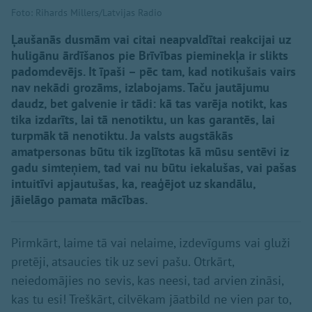
Foto: Rihards Millers/Latvijas Radio
Ļaušanās dusmām vai citai neapvaldītai reakcijai uz
huligānu ārdīšanos pie Brīvības pieminekļa ir slikts
padomdevējs. It īpaši – pēc tam, kad notikušais vairs
nav nekādi grozāms, izlabojams. Taču jautājumu
daudz, bet galvenie ir tādi: kā tas varēja notikt, kas
tika izdarīts, lai tā nenotiktu, un kas garantēs, lai
turpmāk tā nenotiktu. Ja valsts augstākās
amatpersonas būtu tik izglītotas kā mūsu sentēvi iz
gadu simteņiem, tad vai nu būtu iekalušas, vai pašas
intuitīvi apjautušas, ka, reaģējot uz skandālu,
jāielāgo pamata mācības.
Pirmkārt, laime tā vai nelaime, izdevīgums vai gluži
pretēji, atsaucies tik uz sevi pašu. Otrkārt,
neiedomājies no sevis, kas neesi, tad arvien zināsi,
kas tu esi! Treškārt, cilvēkam jāatbild ne vien par to,