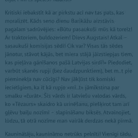
Kritiski iebakstīt kā ar pirkstu acī nav tas pats, kas
moralizēt. Kāds seno dienu Barikāžu aizstāvis
pagalam sadrūvējies: «Būtu pasaukuši mūs kā toreiz!
Ar traktoriem, buldozeriem! Dievs Augstais! Atkal –
sasaukuši komisijas sēdi! Cik var? Visas tās sēdes
jānotur, stāvot kājās, bet miera stājā jāizstiepjas tiem,
kas pieļāva gānīšanos pašā Latvijas sirdī!» Piedodiet,
varbūt skanēs rupji (bez daudzpunktiem), bet m..t pie
pieminekļa nav cūcīgi? Nav jākļūst tik komiski
iecietīgiem, ka it kā rupjo «mī..t» jāmīkstina par
smalku «čurāt». Šis vārds ir latviešu valodas vārds,
ko «Tēzaurs» skaidro kā urinēšanu, piešķirot tam arī
gļēvu baiļu nozīmi – slapināšanu biksēs. Atvainojiet,
lūdzu, tā otrā nozīme man vairāk derdzas nekā pirmā.
Kauninātāju, kaunināmo netrūks pelnīti! Vienīgi tādu,