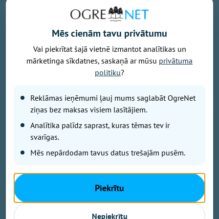
Mēs cienām tavu privātumu
Vai piekrītat šajā vietnē izmantot analītikas un
mārketinga sīkdatnes, saskaņā ar mūsu
privātuma
Foto: Armīns Janiks/Aizsardzības ministrija
politiku
?
Komentējot Lietuvas paziņojumus, ka Krievija apsver
uzbrukumus kritiskajai infrastruktūrai Baltijas valstīs,
Reklāmas ieņēmumi ļauj mums saglabāt OgreNet
izmantojot Ukrainas dronus, Latvijas aizsardzības
ziņas bez maksas visiem lasītājiem.
ministrs Raivis Melnis šodien Latvijas Radio
Analītika palīdz saprast, kuras tēmas tev ir
raidījumā "Krustpunktā" paziņoja, ka Latvijas
svarīgas.
aizsardzības resors patlaban nav konstatējis pazīmes
iespējamiem uzbrukumiem konkrētiem Latvijas
Mēs nepārdodam tavus datus trešajām pusēm.
kritiskās infrastruktūras objektiem.
Piekrītu
Melnis norādīja, ka kritiskā infrastruktūra tiek
uzraudzīta un ir pasākumu kopums sadarbībā ar
Nepiekrītu
kritiskās infrastruktūras atbildīgajiem, lai