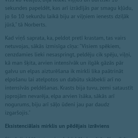
sekundes papeldēt, kas arī izrādījās par smagu kļūdu,
jo šo 10 sekunžu laikā biju ar viļņiem ienests dziļāk
jūrā," tā Norberts.
Kad viņš saprata, ka, peldot pretī krastam, tas vairs
netuvojas, sākās izmisīga cīņa: "Visiem spēkiem,
cenzdamies lieki nesaspringt, peldēju cik spēju, viļņi,
kā man šķita, arvien intensīvāk un ilgāk gāzās pār
galvu un elpas aizturēšana ik mirkli lika paātrināt
elpošanu lai atelpotos un dabūtu skābekli arī no
intensīvās peldēšanas. Krasts bija tuvu, zemi sataustīt
joprojām nevarēja, elpa arvien īsāka, sākās arī
nogurums, biju arī sāļo ūdeni jau par daudz
izgaršojis."
Eksistenciālais mirklis un pēdējais izrāviens