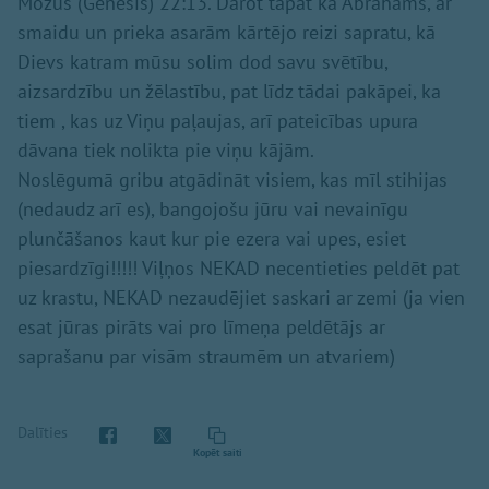
Mozus (Genesis) 22:13. Darot tāpat kā Ābrahams, ar
smaidu un prieka asarām kārtējo reizi sapratu, kā
Dievs katram mūsu solim dod savu svētību,
aizsardzību un žēlastību, pat līdz tādai pakāpei, ka
tiem , kas uz Viņu paļaujas, arī pateicības upura
dāvana tiek nolikta pie viņu kājām.
Noslēgumā gribu atgādināt visiem, kas mīl stihijas
(nedaudz arī es), bangojošu jūru vai nevainīgu
plunčāšanos kaut kur pie ezera vai upes, esiet
piesardzīgi!!!!! Viļņos NEKAD necentieties peldēt pat
uz krastu, NEKAD nezaudējiet saskari ar zemi (ja vien
esat jūras pirāts vai pro līmeņa peldētājs ar
saprašanu par visām straumēm un atvariem)
Dalīties
Kopēt saiti