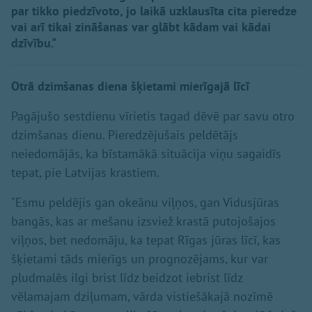
par tikko piedzīvoto, jo laikā uzklausīta cita pieredze
vai arī tikai zināšanas var glābt kādam vai kādai
dzīvību."
Otrā dzimšanas diena šķietami mierīgajā līcī
Pagājušo sestdienu vīrietis tagad dēvē par savu otro
dzimšanas dienu. Pieredzējušais peldētājs
neiedomājās, ka bīstamākā situācija viņu sagaidīs
tepat, pie Latvijas krastiem.
"Esmu peldējis gan okeānu viļņos, gan Vidusjūras
bangās, kas ar mešanu izsviež krastā putojošajos
viļņos, bet nedomāju, ka tepat Rīgas jūras līcī, kas
šķietami tāds mierīgs un prognozējams, kur var
pludmalēs ilgi brist līdz beidzot iebrist līdz
vēlamajam dziļumam, vārda vistiešākajā nozīmē