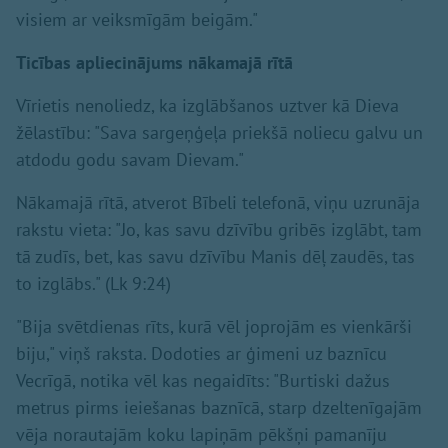
visiem ar veiksmīgām beigām."
Ticības apliecinājums nākamajā rītā
Vīrietis nenoliedz, ka izglābšanos uztver kā Dieva
žēlastību: "Sava sargeņģeļa priekšā noliecu galvu un
atdodu godu savam Dievam."
Nākamajā rītā, atverot Bībeli telefonā, viņu uzrunāja
rakstu vieta: "Jo, kas savu dzīvību gribēs izglābt, tam
tā zudīs, bet, kas savu dzīvību Manis dēļ zaudēs, tas
to izglābs." (Lk 9:24)
"Bija svētdienas rīts, kurā vēl joprojām es vienkārši
biju," viņš raksta. Dodoties ar ģimeni uz baznīcu
Vecrīgā, notika vēl kas negaidīts: "Burtiski dažus
metrus pirms ieiešanas baznīcā, starp dzeltenīgajām
vēja norautajām koku lapiņām pēkšņi pamanīju