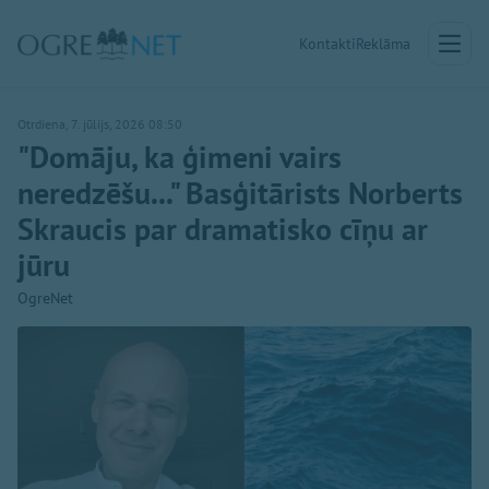
Kontakti
Reklāma
Otrdiena, 7. jūlijs, 2026 08:50
"Domāju, ka ģimeni vairs
neredzēšu..." Basģitārists Norberts
Skraucis par dramatisko cīņu ar
jūru
OgreNet