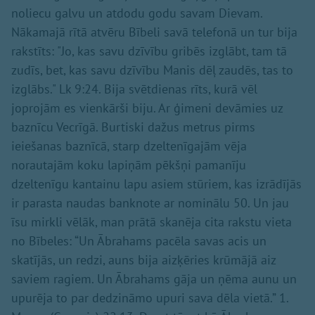
noliecu galvu un atdodu godu savam Dievam.
Nākamajā rītā atvēru Bībeli savā telefonā un tur bija
rakstīts: "Jo, kas savu dzīvību gribēs izglābt, tam tā
zudīs, bet, kas savu dzīvību Manis dēļ zaudēs, tas to
izglābs." Lk 9:24. Bija svētdienas rīts, kurā vēl
joprojām es vienkārši biju. Ar ģimeni devāmies uz
baznīcu Vecrīgā. Burtiski dažus metrus pirms
ieiešanas baznīcā, starp dzeltenīgajām vēja
norautajām koku lapiņām pēkšņi pamanīju
dzeltenīgu kantainu lapu asiem stūriem, kas izrādījās
ir parasta naudas banknote ar nominālu 50. Un jau
īsu mirkli vēlāk, man prātā skanēja cita rakstu vieta
no Bībeles: “Un Ābrahams pacēla savas acis un
skatījās, un redzi, auns bija aizķēries krūmājā aiz
saviem ragiem. Un Ābrahams gāja un ņēma aunu un
upurēja to par dedzināmo upuri sava dēla vietā.” 1.