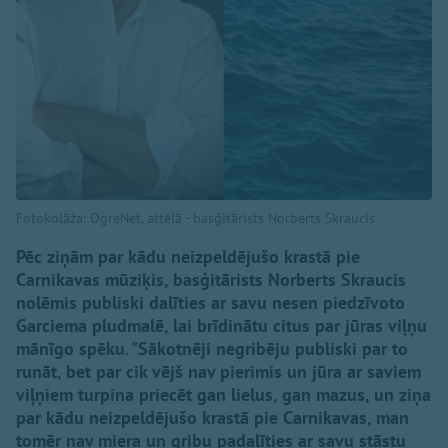
Fotokolāža: OgreNet, attēlā - basģitārists Norberts Skraucis
Pēc ziņām par kādu neizpeldējušo krastā pie
Carnikavas mūziķis, basģitārists Norberts Skraucis
nolēmis publiski dalīties ar savu nesen piedzīvoto
Garciema pludmalē, lai brīdinātu citus par jūras viļņu
mānīgo spēku. "Sākotnēji negribēju publiski par to
runāt, bet par cik vējš nav pierimis un jūra ar saviem
viļņiem turpina priecēt gan lielus, gan mazus, un ziņa
par kādu neizpeldējušo krastā pie Carnikavas, man
tomēr nav miera un gribu padalīties ar savu stāstu