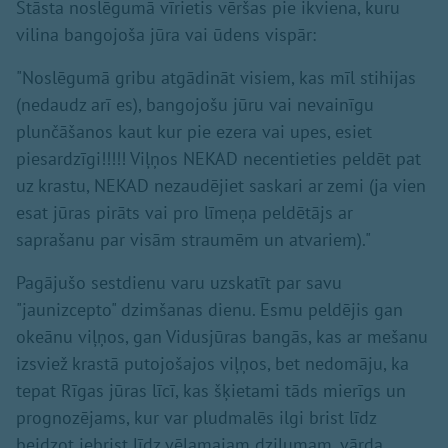
Stāsta noslēgumā vīrietis vēršas pie ikviena, kuru
vilina bangojoša jūra vai ūdens vispār:
"Noslēgumā gribu atgādināt visiem, kas mīl stihijas
(nedaudz arī es), bangojošu jūru vai nevainīgu
plunčāšanos kaut kur pie ezera vai upes, esiet
piesardzīgi!!!!! Viļņos NEKAD necentieties peldēt pat
uz krastu, NEKAD nezaudējiet saskari ar zemi (ja vien
esat jūras pirāts vai pro līmeņa peldētājs ar
saprašanu par visām straumēm un atvariem)."
Pagājušo sestdienu varu uzskatīt par savu
"jaunizcepto" dzimšanas dienu. Esmu peldējis gan
okeānu viļņos, gan Vidusjūras bangās, kas ar mešanu
izsviež krastā putojošajos viļņos, bet nedomāju, ka
tepat Rīgas jūras līcī, kas šķietami tāds mierīgs un
prognozējams, kur var pludmalēs ilgi brist līdz
beidzot iebrist līdz vēlamajam dziļumam, vārda