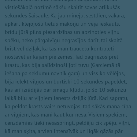
vistiešākajā nozīmē sākšu skaitīt savas atlikušās
sekundes šaisaulē. Kā jau minēju, sestdien, vakarā,
apkārt klejojošu lietus mākoņu un vēja ieskauts,
bridu jūrā pilns piesardzības un apzinoties viļņu
spēku, neko pārgalvīgu negrasījos darīt, tai skaitā
brist vēl dziļāk, ka tas man traucētu kontrolēti
nostāvēt ar kājām pie zemes. Tad pagriezos pret
krastu, kas bija salīdzinoši ļoti tuvu (Garciemā tā
iešana pa seklumu nav tik gara) un viss ko vēlējos,
bija ielēkt viļņos un burtiski 10 sekundes papeldēt,
kas arī izrādījās par smagu kļūdu, jo šo 10 sekunžu
laikā biju ar viļņiem ienests dziļāk jūrā. Kad sapratu,
ka peldot krasts vairs netuvojas, tad sākās mana cīņa
ar viļņiem, kas mani kaut kur nesa. Visiem spēkiem,
cenzdamies lieki nesaspringt, peldēju cik spēju, viļņi,
kā man sķita, arvien intensīvāk un ilgāk gāzās pār