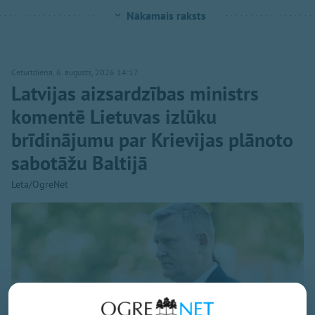
Nākamais raksts
Ceturtdiena, 6. augusts, 2026 14:17
Latvijas aizsardzības ministrs
komentē Lietuvas izlūku
brīdinājumu par Krievijas plānoto
sabotāžu Baltijā
Leta/OgreNet