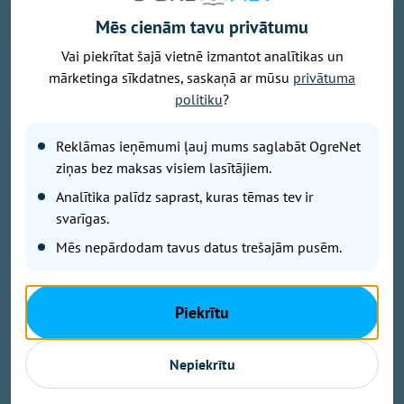
Mēs cienām tavu privātumu
Vai piekrītat šajā vietnē izmantot analītikas un
mārketinga sīkdatnes, saskaņā ar mūsu
privātuma
Foto: Armīns Janiks/Aizsardzības ministrija
politiku
?
Komentējot Lietuvas paziņojumus, ka Krievija apsver
uzbrukumus kritiskajai infrastruktūrai Baltijas valstīs,
Reklāmas ieņēmumi ļauj mums saglabāt OgreNet
izmantojot Ukrainas dronus, Latvijas aizsardzības
ziņas bez maksas visiem lasītājiem.
ministrs Raivis Melnis šodien Latvijas Radio
Analītika palīdz saprast, kuras tēmas tev ir
raidījumā "Krustpunktā" paziņoja, ka Latvijas
svarīgas.
aizsardzības resors patlaban nav konstatējis pazīmes
iespējamiem uzbrukumiem konkrētiem Latvijas
Mēs nepārdodam tavus datus trešajām pusēm.
kritiskās infrastruktūras objektiem.
Piekrītu
Melnis norādīja, ka kritiskā infrastruktūra tiek
uzraudzīta un ir pasākumu kopums sadarbībā ar
Nepiekrītu
kritiskās infrastruktūras atbildīgajiem, lai
nepieciešamības gadījumā reaģētu.