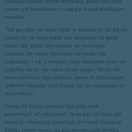
Situācijai kļūstot arvien kritiskākai, prātā sāka zibēt
domas par tuviniekiem un pat par krastā atstātajām
mantām.
"Tad jau sāku sev laiku īsināt ar domām, ka tās bikses
smiltīs tur tā nevar palikt bez saimnieka, ka galīgi
nebūs labi atstāt savu ģimeni un tuviniekus.
Saprotot, ka manas pārdomas vēl varētu ilgt
augstākais 1 vai 2 minūtes, mani nepameta miers un
paļāvība, ka šīs nav mana stāsta beigas. Taisīju vēl
vienu izrāvienu, kāja piedūrās zemei. Ar atlikušajiem
spēkiem mēģināju iziet krastā, tad jau streipuļoju uz
automašīnu."
Zīmīgi, ka līdzīgu pieredzi tajā pašā reizē
piedzīvojuši arī viņa biedri: "Ja nu kas, tad šādu pat
scenāriju vienlaicīgi piedzīvoja divi mani draugi un
kolēģi, visiem mums tas bija eksistenciāls mirklis,