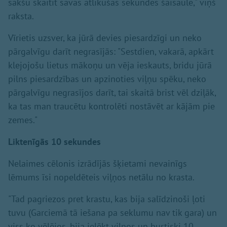
sākšu skaitīt savas atlikušās sekundes šaisaulē," viņš
raksta.
Vīrietis uzsver, ka jūrā devies piesardzīgi un neko
pārgalvīgu darīt negrasījās: "Sestdien, vakarā, apkārt
klejojošu lietus mākoņu un vēja ieskauts, bridu jūrā
pilns piesardzības un apzinoties viļņu spēku, neko
pārgalvīgu negrasījos darīt, tai skaitā brist vēl dziļāk,
ka tas man traucētu kontrolēti nostāvēt ar kājām pie
zemes."
Liktenīgās 10 sekundes
Nelaimes cēlonis izrādījās šķietami nevainīgs
lēmums īsi nopeldēteis viļņos netālu no krasta.
"Tad pagriezos pret krastu, kas bija salīdzinoši ļoti
tuvu (Garciemā tā iešana pa seklumu nav tik gara) un
viss ko vēlējos, bija ielēkt viļņos un burtiski 10