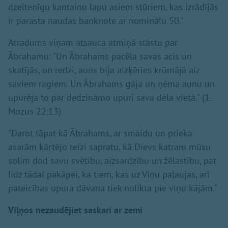
dzeltenīgu kantainu lapu asiem stūriem, kas izrādījās
ir parasta naudas banknote ar nominālu 50."
Atradums viņam atsauca atmiņā stāstu par
Ābrahamu: "Un Ābrahams pacēla savas acis un
skatījās, un redzi, auns bija aizķēries krūmājā aiz
saviem ragiem. Un Ābrahams gāja un ņēma aunu un
upurēja to par dedzināmo upuri sava dēla vietā." (1.
Mozus 22:13)
"Darot tāpat kā Ābrahams, ar smaidu un prieka
asarām kārtējo reizi sapratu, kā Dievs katram mūsu
solim dod savu svētību, aizsardzību un žēlastību, pat
līdz tādai pakāpei, ka tiem, kas uz Viņu paļaujas, arī
pateicības upura dāvana tiek nolikta pie viņu kājām."
Viļņos nezaudējiet saskari ar zemi