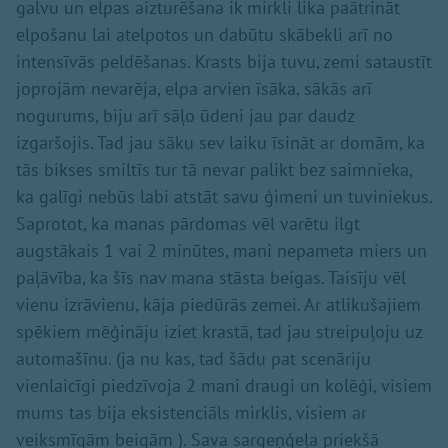
galvu un elpas aizturēšana ik mirkli lika paātrināt
elpošanu lai atelpotos un dabūtu skābekli arī no
intensīvās peldēšanas. Krasts bija tuvu, zemi sataustīt
joprojām nevarēja, elpa arvien īsāka, sākās arī
nogurums, biju arī sāļo ūdeni jau par daudz
izgaršojis. Tad jau sāku sev laiku īsināt ar domām, ka
tās bikses smiltīs tur tā nevar palikt bez saimnieka,
ka galīgi nebūs labi atstāt savu ģimeni un tuviniekus.
Saprotot, ka manas pārdomas vēl varētu ilgt
augstākais 1 vai 2 minūtes, mani nepameta miers un
paļāvība, ka šīs nav mana stāsta beigas. Taisīju vēl
vienu izrāvienu, kāja piedūrās zemei. Ar atlikušajiem
spēkiem mēģināju iziet krastā, tad jau streipuļoju uz
automašīnu. (ja nu kas, tad šādu pat scenāriju
vienlaicīgi piedzīvoja 2 mani draugi un kolēģi, visiem
mums tas bija eksistenciāls mirklis, visiem ar
veiksmīgām beigām ). Sava sargeņģeļa priekšā