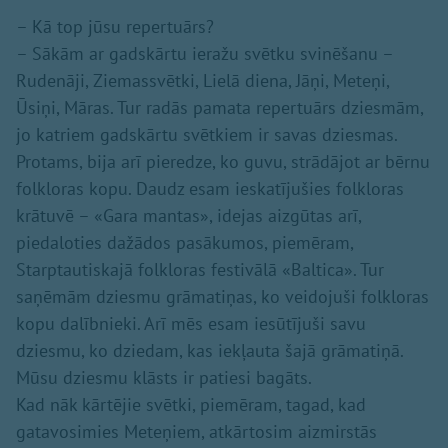
– Kā top jūsu repertuārs?
– Sākām ar gadskārtu ieražu svētku svinēšanu –
Rudenāji, Ziemassvētki, Lielā diena, Jāņi, Meteņi,
Ūsiņi, Māras. Tur radās pamata repertuārs dziesmām,
jo katriem gadskārtu svētkiem ir savas dziesmas.
Protams, bija arī pieredze, ko guvu, strādājot ar bērnu
folkloras kopu. Daudz esam ieskatījušies folkloras
krātuvē – «Gara mantas», idejas aizgūtas arī,
piedaloties dažādos pasākumos, piemēram,
Starptautiskajā folkloras festivālā «Baltica». Tur
saņēmām dziesmu grāmatiņas, ko veidojuši folkloras
kopu dalībnieki. Arī mēs esam iesūtījuši savu
dziesmu, ko dziedam, kas iekļauta šajā grāmatiņā.
Mūsu dziesmu klāsts ir patiesi bagāts.
Kad nāk kārtējie svētki, piemēram, tagad, kad
gatavosimies Meteņiem, atkārtosim aizmirstās