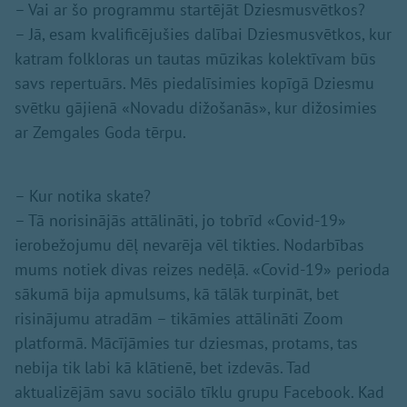
– Vai ar šo programmu startējāt Dziesmusvētkos?
– Jā, esam kvalificējušies dalībai Dziesmusvētkos, kur
katram folkloras un tautas mūzikas kolektīvam būs
savs repertuārs. Mēs piedalīsimies kopīgā Dziesmu
svētku gājienā «Novadu dižošanās», kur dižosimies
ar Zemgales Goda tērpu.
– Kur notika skate?
– Tā norisinājās attālināti, jo tobrīd «Covid-19»
ierobežojumu dēļ nevarēja vēl tikties. Nodarbības
mums notiek divas reizes nedēļā. «Covid-19» perioda
sākumā bija apmulsums, kā tālāk turpināt, bet
risinājumu atradām – tikāmies attālināti Zoom
platformā. Mācījāmies tur dziesmas, protams, tas
nebija tik labi kā klātienē, bet izdevās. Tad
aktualizējām savu sociālo tīklu grupu Facebook. Kad