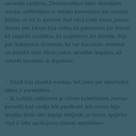
nevarēja satikties, Ziemassvētkos katrs darinājām
masku, nofilmējām ar nelielu komentāru par maskas
būtību un kā to gatavot. Kad nāca Lielā diena, piecas
dienas pēc kārtas bija video, kā gatavoties šai dienai,
kā sagaidīt saullēktu, kā apģērbties, ko dziedāt. Bija
pat ieskaņotas dziesmas, ko var klausīties telefonā
un dziedāt līdzi. Vārdu sakot, atradām iespējas, kā
uzturēt kontaktu ar ārpasauli.
– Tolaik bija jāvalkā maskas, bet jums jau repertuārā
tādas ir paredzētas...
– Jā, turklāt, salīdzinot ar citiem kolektīviem, ziemas
periodā, kad varēja būt pasākumi ārā, mums bija
iespēja ātrāk sākt kopīgi mēģināt, jo mums apģērba
ziņā ir labs aprīkojums ziemas apstākļiem.