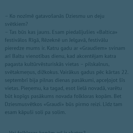
– Ko nozīmē gatavošanās Dziesmu un deju
svētkiem?
– Tas būs kas jauns. Esam piedalījušies «Baltica»
festivālos Rīgā, Rēzeknē un Jelgavā, festivālu
pieredze mums ir. Katru gadu ar «Graudiem» svinam
arī Baltu vienotības dienu, kad akcentējam katra
pagasta kultūrvēsturiskās vietas – pilskalnus,
svētakmeņus, dižkokus. Vairākus gadus pēc kārtas 22.
septembrī bija pilnas dienas pasākumi, apceļojot šīs
vietas. Pieņemu, ka tagad, esot lielā novadā, varētu
būt kopīgs pasākums novada folkloras kopām. Bet
Dziesmusvētkos «Graudi» būs pirmo reizi. Līdz tam
esam kāpuši soli pa solim.
– Vai folkloras kopām arī ir skates?