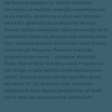
pie Tomes un Ķeguma. Tur mēs arī smēlāmies
informāciju un muzikālo materiālu sameklējām paši.
«Gara mantās» atradām, ka ir plostnieku dziesma –
tekstā bija aprakstīta plostnieku dzīve. Vēl kādu
dziesmu dabūju, ciemojoties Ogres pansionātā, kur tā
iemītniekam Robertam Jansonam bija dziesmu klade.
Tad I. Zemniece atcerējās, kā laivinieki dzied dziesmā
«Cel mani pār Daugavu». Pamazām izveidojās
programma, kas saucas – «Daugavas plostnieki
Tomē». Bija arī Kārļa Veckaktiņa stāsti. Programma ir
ļoti vērtīga, un gala rezultātā skatē ieguvām pirmo
pakāpi. Šai programmai sašuvām speciālus tērpus,
kas atbilst 19.–20. gadsimtu mijas pilsētnieku
apģērbam. Ar šiem tērpiem piedalījāmies arī skatē,
kur tie atzīti par šai programmai atbilstošiem.