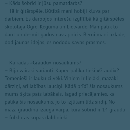
– Kāds šobrīd ir jūsu pamatdarbs?
– Tā ir ģitārspēle. Būtībā mani hobiji kļuva par
darbiem. Es darbojos interešu izglītībā kā ģitārspēles
skolotāja Ogrē, Ķegumā un Lielvārdē. Man patīk to
darīt un desmit gados nav apnicis. Bērni mani uzlādē,
dod jaunas idejas, es nododu savas prasmes.
– Kā radās «Graudu» nosaukums?
– Bija vairāki varianti. Kāpēc palika tieši «Graudi»?
Tomenieši ir lauku cilvēki. Viņiem ir lielāki, mazāki
dārziņi, arī labības lauciņi. Kādā brīdī šis nosaukums
mums šķita pats labākais. Tagad priecājamies, ka
palika šis nosaukums, jo to izjūtam līdz sirdij. No
maza graudiņa izauga vārpa, kurā šobrīd ir 14 graudu
– folkloras kopas dalībnieki.