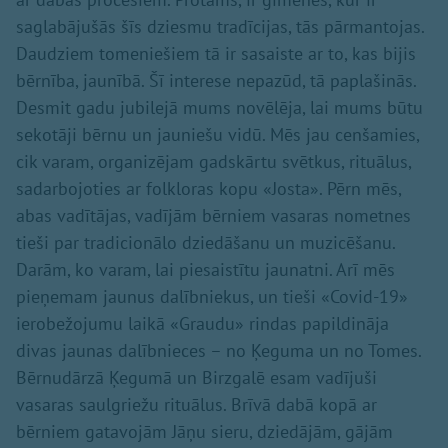
saglabājušās šīs dziesmu tradīcijas, tās pārmantojas.
Daudziem tomeniešiem tā ir sasaiste ar to, kas bijis
bērnība, jaunībā. Šī interese nepazūd, tā paplašinās.
Desmit gadu jubilejā mums novēlēja, lai mums būtu
sekotāji bērnu un jauniešu vidū. Mēs jau cenšamies,
cik varam, organizējam gadskārtu svētkus, rituālus,
sadarbojoties ar folkloras kopu «Josta». Pērn mēs,
abas vadītājas, vadījām bērniem vasaras nometnes
tieši par tradicionālo dziedāšanu un muzicēšanu.
Darām, ko varam, lai piesaistītu jaunatni. Arī mēs
pieņemam jaunus dalībniekus, un tieši «Covid-19»
ierobežojumu laikā «Graudu» rindas papildināja
divas jaunas dalībnieces – no Ķeguma un no Tomes.
Bērnudārzā Ķegumā un Birzgalē esam vadījuši
vasaras saulgriežu rituālus. Brīvā dabā kopā ar
bērniem gatavojām Jāņu sieru, dziedājām, gājām