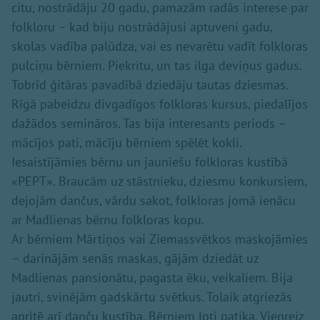
citu, nostrādāju 20 gadu, pamazām radās interese par
folkloru – kad biju nostrādājusi aptuveni gadu,
skolas vadība palūdza, vai es nevarētu vadīt folkloras
pulciņu bērniem. Piekritu, un tas ilga deviņus gadus.
Tobrīd ģitāras pavadībā dziedāju tautas dziesmas.
Rīgā pabeidzu divgadīgos folkloras kursus, piedalījos
dažādos semināros. Tas bija interesants periods –
mācījos pati, mācīju bērniem spēlēt kokli.
Iesaistījāmies bērnu un jauniešu folkloras kustībā
«PEPT». Braucām uz stāstnieku, dziesmu konkursiem,
dejojām dančus, vārdu sakot, folkloras jomā ienācu
ar Madlienas bērnu folkloras kopu.
Ar bērniem Mārtiņos vai Ziemassvētkos maskojāmies
– darinājām senās maskas, gājām dziedāt uz
Madlienas pansionātu, pagasta ēku, veikaliem. Bija
jautri, svinējām gadskārtu svētkus. Tolaik atgriezās
apritē arī danču kustība. Bērniem ļoti patika. Vienreiz