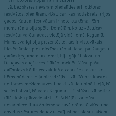
– Jā, bez skates nevaram piedalīties arī folkloras
festivālos, piemēram, «Baltica», kas notiek reizi trijos
gados. Katram festivālam ir noteikta tēma. Pērn
mums tēma bija spēle. Domājām, ko uz «Baltica»
festivālu varētu atrast vietējā vidē Tomē, Ķegumā.
Mums svarīgi bija prezentēt to, kas ir vistuvākais.
Pievērsāmies plostniecības tēmai. Tepat pa Daugavu,
garām Ķegumam un Tomei, bija gājuši plosti no
Daugavas augšteces. Sākām meklēt. Mūsu pašu
dalībnieks Kārlis Veckaktiņš atceras šos laikus, ko,
bērns būdams, bija pieredzējis – kā Līčupes krastos
no Tomes mežiem atvesti baļķi, kā tie ripināti lejā, kā
sasieti plosti, kā veras Ķeguma HES slūžas, kā notiek
tālāk koku pārvade aiz HES. Atklājās, ka mūsu
novadniece Ruta Andersone savā grāmatā «Ķeguma
apvidus vēsture» daudz rakstījusi par plostu laišanu