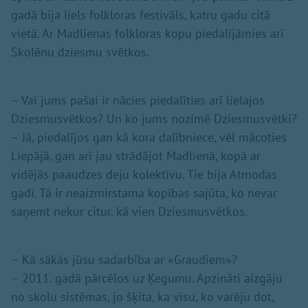
gadā bija liels folkloras festivāls, katru gadu citā
vietā. Ar Madlienas folkloras kopu piedalījāmies arī
Skolēnu dziesmu svētkos.
– Vai jums pašai ir nācies piedalīties arī lielajos
Dziesmusvētkos? Un ko jums nozīmē Dziesmusvētki?
– Jā, piedalījos gan kā kora dalībniece, vēl mācoties
Liepājā, gan arī jau strādājot Madlienā, kopā ar
vidējās paaudzes deju kolektīvu. Tie bija Atmodas
gadi. Tā ir neaizmirstama kopības sajūta, ko nevar
saņemt nekur citur, kā vien Dziesmusvētkos.
– Kā sākās jūsu sadarbība ar «Graudiem»?
– 2011. gadā pārcēlos uz Ķegumu. Apzināti aizgāju
no skolu sistēmas, jo šķita, ka visu, ko varēju dot,