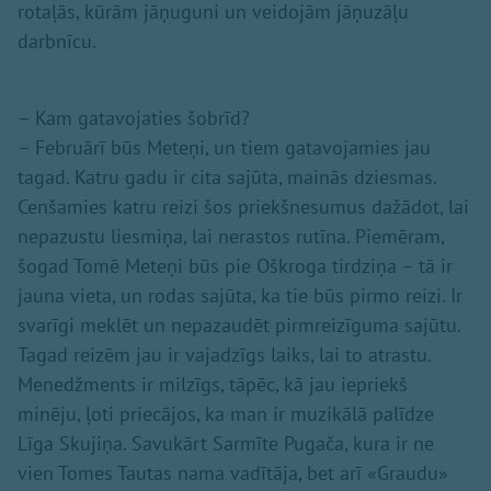
rotaļās, kūrām jāņuguni un veidojām jāņuzāļu
darbnīcu.
– Kam gatavojaties šobrīd?
– Februārī būs Meteņi, un tiem gatavojamies jau
tagad. Katru gadu ir cita sajūta, mainās dziesmas.
Cenšamies katru reizi šos priekšnesumus dažādot, lai
nepazustu liesmiņa, lai nerastos rutīna. Piemēram,
šogad Tomē Meteņi būs pie Oškroga tirdziņa – tā ir
jauna vieta, un rodas sajūta, ka tie būs pirmo reizi. Ir
svarīgi meklēt un nepazaudēt pirmreizīguma sajūtu.
Tagad reizēm jau ir vajadzīgs laiks, lai to atrastu.
Menedžments ir milzīgs, tāpēc, kā jau iepriekš
minēju, ļoti priecājos, ka man ir muzikālā palīdze
Līga Skujiņa. Savukārt Sarmīte Pugača, kura ir ne
vien Tomes Tautas nama vadītāja, bet arī «Graudu»