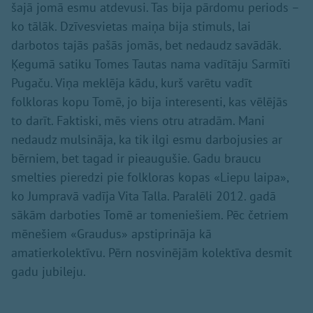
šajā jomā esmu atdevusi. Tas bija pārdomu periods –
ko tālāk. Dzīvesvietas maiņa bija stimuls, lai
darbotos tajās pašās jomās, bet nedaudz savādāk.
Ķegumā satiku Tomes Tautas nama vadītāju Sarmīti
Pugaču. Viņa meklēja kādu, kurš varētu vadīt
folkloras kopu Tomē, jo bija interesenti, kas vēlējās
to darīt. Faktiski, mēs viens otru atradām. Mani
nedaudz mulsināja, ka tik ilgi esmu darbojusies ar
bērniem, bet tagad ir pieaugušie. Gadu braucu
smelties pieredzi pie folkloras kopas «Liepu laipa»,
ko Jumpravā vadīja Vita Talla. Paralēli 2012. gadā
sākām darboties Tomē ar tomeniešiem. Pēc četriem
mēnešiem «Graudus» apstiprināja kā
amatierkolektīvu. Pērn nosvinējām kolektīva desmit
gadu jubileju.