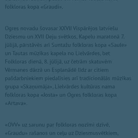
folkloras kopa «Graudi».
Ogres novadu šovasar XXVII Vispārējos latviešu
Dziesmu un XVII Deju svētkos, Kapelu maratonā 7.
jūlijā, pārstāvēs arī Suntažu folkloras kopa «Saule»
un Tautas mūzikas kapela no Lielvārdes, bet
Folkloras dienā, 8. jūlijā, uz četrām skatuvēm
Vērmanes dārzā un Esplanādē līdz ar citiem
pašdarbniekiem piedalīsies arī tradicionālās mūzikas
grupa «Skaņumāja», Lielvārdes kultūras nama
folkloras kopa «Josta» un Ogres folkloras kopa
«Artava».
«OVV» uz sarunu par folkloras nozīmi dzīvē,
«Graudu» rašanos un ceļu uz Dziesmusvētkiem,