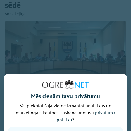
sēdē
Anna Lejiņa
Foto: Ekrānuzņēmums
Mēs cienām tavu privātumu
Pašvaldības domes sēdē 30. jūlijā jautās Saeimas
Vai piekrītat šajā vietnē izmantot analītikas un
vēlēšanu tuvums.
mārketinga sīkdatnes, saskaņā ar mūsu
privātuma
Kāds prasmīgāk, cits ne tik veiksmīgi žonglēja ar
politiku
?
vārdiem, lai it kā iestātos par iedzīvotāju vajadzībām,
bet rezultātā runas griezās pa apli kā adata,