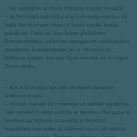
– Vai sazināties ar citām folkloras kopām novadā?
– Jā. Vislielākā sadarbība ir ar Lielvārdes «Jostu», ko
vada Ilze Vecmane. Mums ir bijuši vairāki kopīgi
pasākumi. Zinot, ka abas kopas piedalīsies
Dziesmusvētkos, vēlamies noorganizēt sadraudzības
pasākumu. Draudzējamies arī ar «Artavu» un
folkloras kopām, kas nav Ogres novadā, kā arī Ogres
Danču klubu.
– Kas ir tā maģija, kas liek cilvēkiem darboties
folkloras kopās?
– Pirmām kārtām tā ir interese un iekšējā vajadzība.
Tam noteikti ir kāda saistība ar bērnību. Man pašai šī
interese par folkloru ir saistībā ar bērnības
iespaidiem caur dabu, jo folklorā viss ir ļoti saistīts
ar dabas procesiem. Protams, ir ģimenes, kur ir