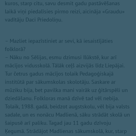
kuros, starp citu, savu desmit gadu pastāvēšanas
laikā viņi piedalīsies pirmo reizi, aicināja «Graudu»
vadītāju Daci Priedoliņu.
– Mazliet iepazīstiniet ar sevi, kā iesaistījāties
folklorā?
– Nāku no Sēlijas, esmu dzimusi Ilūkstē, kur arī
mācījos vidusskolā. Tālāk ceļš aizvijās līdz Liepājai.
Tur četrus gadus mācījos tolaik Pedagoģiskajā
institūtā par sākumskolas skolotāju. Saskare ar
mūziku bija, bet pavilka mani vairāk uz ģitārspēli un
dziedāšanu. Folkloras manā dzīvē tad vēl nebija.
Tolaik, 1988. gadā, beidzot augstskolu, vēl bija valsts
sadale, un es nonācu Madlienā, sāku strādāt skolā un
šaipusē arī paliku. Tagad jau 11 gadu dzīvoju
Ķegumā. Strādājot Madlienas sākumskolā, kur, starp