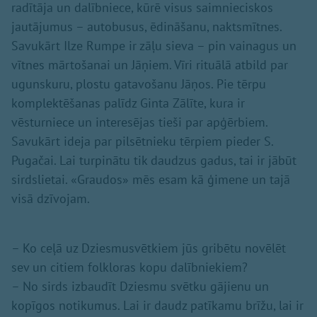
radītāja un dalībniece, kūrē visus saimnieciskos
jautājumus – autobusus, ēdināšanu, naktsmītnes.
Savukārt Ilze Rumpe ir zāļu sieva – pin vainagus un
vītnes mārtošanai un Jāņiem. Vīri rituālā atbild par
ugunskuru, plostu gatavošanu Jāņos. Pie tērpu
komplektēšanas palīdz Ginta Zālīte, kura ir
vēsturniece un interesējas tieši par apģērbiem.
Savukārt ideja par pilsētnieku tērpiem pieder S.
Pugačai. Lai turpinātu tik daudzus gadus, tai ir jābūt
sirdslietai. «Graudos» mēs esam kā ģimene un tajā
visā dzīvojam.
– Ko ceļā uz Dziesmusvētkiem jūs gribētu novēlēt
sev un citiem folkloras kopu dalībniekiem?
– No sirds izbaudīt Dziesmu svētku gājienu un
kopīgos notikumus. Lai ir daudz patīkamu brīžu, lai ir