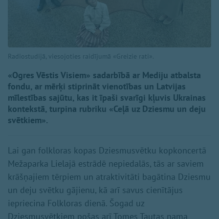
Radiostudijā, viesojoties raidījumā «Greizie rati».
«Ogres Vēstis Visiem» sadarbībā ar Mediju atbalsta
fondu, ar mērķi stiprināt vienotības un Latvijas
mīlestības sajūtu, kas it īpaši svarīgi kļuvis Ukrainas
kontekstā, turpina rubriku «Ceļā uz Dziesmu un deju
svētkiem».
Lai gan folkloras kopas Dziesmusvētku kopkoncertā
Mežaparka Lielajā estrādē nepiedalās, tās ar saviem
krāšņajiem tērpiem un atraktivitāti bagātina Dziesmu
un deju svētku gājienu, kā arī savus cienītājus
iepriecina Folkloras dienā. Šogad uz
Dziesmusvētkiem pošas arī Tomes Tautas nama