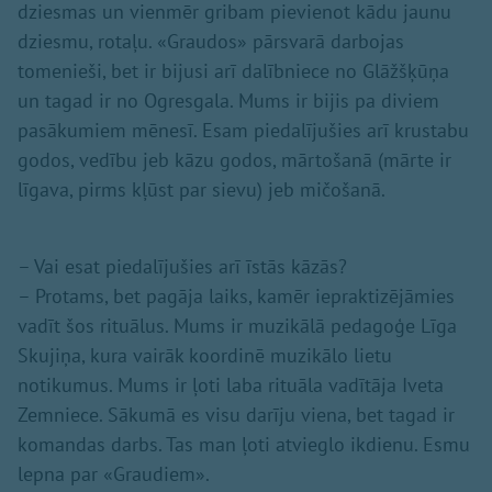
dziesmas un vienmēr gribam pievienot kādu jaunu
dziesmu, rotaļu. «Graudos» pārsvarā darbojas
tomenieši, bet ir bijusi arī dalībniece no Glāžšķūņa
un tagad ir no Ogresgala. Mums ir bijis pa diviem
pasākumiem mēnesī. Esam piedalījušies arī krustabu
godos, vedību jeb kāzu godos, mārtošanā (mārte ir
līgava, pirms kļūst par sievu) jeb mičošanā.
– Vai esat piedalījušies arī īstās kāzās?
– Protams, bet pagāja laiks, kamēr iepraktizējāmies
vadīt šos rituālus. Mums ir muzikālā pedagoģe Līga
Skujiņa, kura vairāk koordinē muzikālo lietu
notikumus. Mums ir ļoti laba rituāla vadītāja Iveta
Zemniece. Sākumā es visu darīju viena, bet tagad ir
komandas darbs. Tas man ļoti atvieglo ikdienu. Esmu
lepna par «Graudiem».