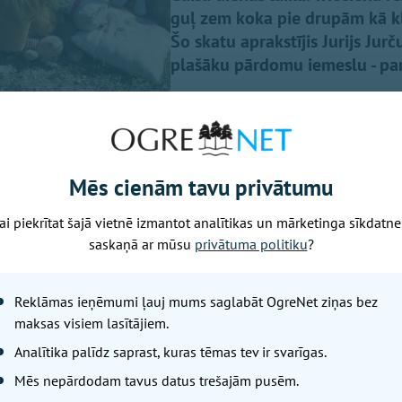
guļ zem koka pie drupām kā klu
Šo skatu aprakstījis Jurijs Jur
plašāku pārdomu iemeslu - par
Mēs cienām tavu privātumu
ai piekrītat šajā vietnē izmantot analītikas un mārketinga sīkdatne
saskaņā ar mūsu
privātuma politiku
?
uma ieraksta
Facebook,
baptistu mācītājs Edgars Mažis, pi
tālajā uzbrukumā tika nogalināta 11 gadīga meitene, mana
Reklāmas ieņēmumi ļauj mums saglabāt OgreNet ziņas bez
" Uz ierakstu vienaldzīgs nespēj palikt arī mācītājs Pēteri
maksas visiem lasītājiem.
košais kļūst stipri personīgs…"
Analītika palīdz saprast, kuras tēmas tev ir svarīgas.
ldes
Mēs nepārdodam tavus datus trešajām pusēm.