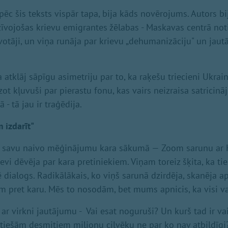
pēc šis teksts vispār tapa, bija kāds novērojums. Autors bi
īvojošas krievu emigrantes žēlabas - Maskavas centrā noti
īvotāji, un viņa runāja par krievu „dehumanizāciju" un jautā
 atklāj sāpīgu asimetriju par to, ka raķešu triecieni Ukrai
t kļuvuši par pierastu fonu, kas vairs neizraisa satricin
- tā jau ir traģēdija.
 izdarīt"
rī savu naivo mēģinājumu kara sākumā — Zoom sarunu ar K
sevi dēvēja par kara pretiniekiem. Viņam toreiz šķita, ka tie
lē dialogs. Radikālākais, ko viņš sarunā dzirdēja, skanēja 
m pret karu. Mēs to nosodām, bet mums apnicis, ka visi va
 ar virkni jautājumu - Vai esat noguruši? Un kurš tad ir va
i tiešām desmitiem miljonu cilvēku ne par ko nav atbildīgi