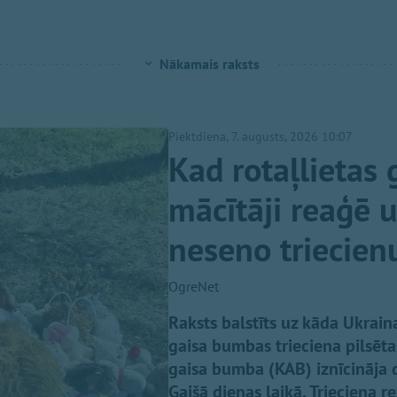
Nākamais raksts
Piektdiena, 7. augusts, 2026 10:07
Kad rotaļlietas 
mācītāji reaģē 
neseno triecien
OgreNet
Raksts balstīts uz kāda Ukraina
gaisa bumbas trieciena pilsēt
gaisa bumba (KAB) iznīcināja 
Gaišā dienas laikā. Trieciena r