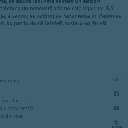
īmē, ka salonā iebūvēta kamera un sensori
 telefonā un nenovērš acis no ceļa ilgāk par 3,5
ja, atsaucoties uz Eiropas Parlamenta un Padomes
, ko par to domā latvieši, tostarp ogrēnieši.
Dalīties
 privātuma
au gultās arī
ais privātums!?".
nkciju (pat
Kopēt saiti