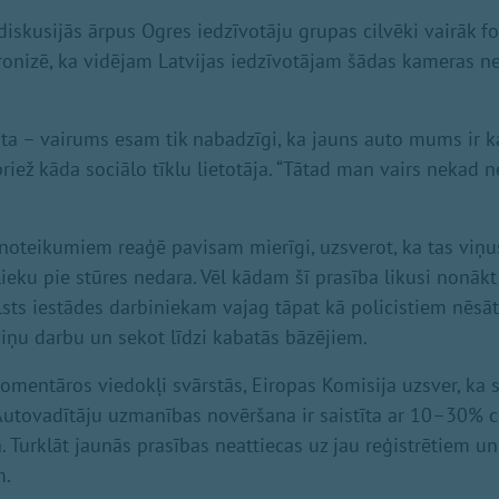
 diskusijās ārpus Ogres iedzīvotāju grupas cilvēki vairāk f
 ironizē, ka vidējam Latvijas iedzīvotājam šādas kameras 
uta – vairums esam tik nabadzīgi, ka jauns auto mums ir k
riež kāda sociālo tīklu lietotāja. “Tātad man vairs nekad 
noteikumiem reaģē pavisam mierīgi, uzsverot, ka tas viņus 
lieku pie stūres nedara. Vēl kādam šī prasība likusi nonākt
lsts iestādes darbiniekam vajag tāpat kā policistiem nēs
 viņu darbu un sekot līdzi kabatās bāzējiem.
komentāros viedokļi svārstās, Eiropas Komisija uzsver, ka 
 Autovadītāju uzmanības novēršana ir saistīta ar 10–30% 
 Turklāt jaunās prasības neattiecas uz jau reģistrētiem un
m.