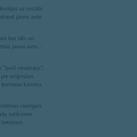
okusējas uz sociālo
nedraud jaunu auto
aut kas tāls un
nebūs jauna auto…"
“īpaši nesatrauc”,
 pie oriģinālas
āt ķermeņa kameru,
sistēmas vienīgais
ceļu satiksmes
 lietotiem