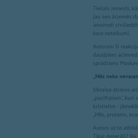
Tiešais iemesls, kā
jau sen ārzemēs dz
ievainoti civiliedz
kara noteikumi.
Autoram šī reakcija
daudziem acīmredzo
sprādziens Maskavā 
„Mēs neko nevaram
Ukraiņa atceras a
„pacifistiem", kuri 
kristietim - jāmek
„Mēs, protams, esa
Autors uz to atbild
Tikai ģenerāļi? Va