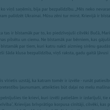
, ko viņš saņēmis, bija par bezpalīdzību. „Mēs neko nevara
ram palīdzēt Ukrainai. Mūsu zēni tur mirst. Krievijā ir bīst
 tas ir bīstamāk par to, ko piedzīvojuši cilvēki Bučā, Mar
nas pilsētu un ciemu. Ne bīstamāk par bērniem, kas gājuši
īstamāk par tiem, kuri katru nakti aizmieg sirēnu gaudās,
ieši šāda klusa bezpalīdzība, viņš raksta, gadu gaitā ļāvu
 vīrietis uzstāj, ka katram tomēr ir izvēle - runāt patiesīb
 pretestību ļaunumam, atteikties būt daļai no melu mašīna
elnījušies tie krievi, kuri izvēli patiešām ir izdarījuši, tie
rīvība", Krievijas brīvprātīgo korpusa cīnītāji, cilvēki, kas 