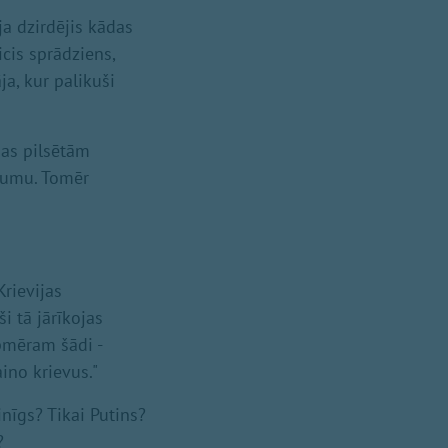
ja dzirdējis kādas
cis sprādziens,
ja, kur palikuši
nas pilsētām
ājumu. Tomēr
rievijas
ši tā jārīkojas
apmēram šādi -
ino krievus."
inīgs? Tikai Putins?
?