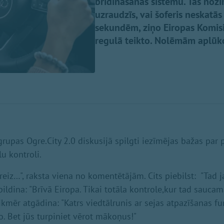
brīdināšanas sistēmu. Tas noz
uzraudzīs, vai šoferis neskatās
sekundēm, ziņo Eiropas Komisi
regulā teikto. Nolēmām aplūkot
grupas Ogre.City 2.0 diskusijā spilgti iezīmējas bažas par
u kontroli.
eiz…", raksta viena no komentētājām. Cits piebilst: "Tad j
pildina: "Brīvā Eiropa. Tikai totāla kontrole,kur tad saucam
kmēr atgādina: "Katrs viedtālrunis ar sejas atpazīšanas fu
o. Bet jūs turpiniet vērot mākoņus!"