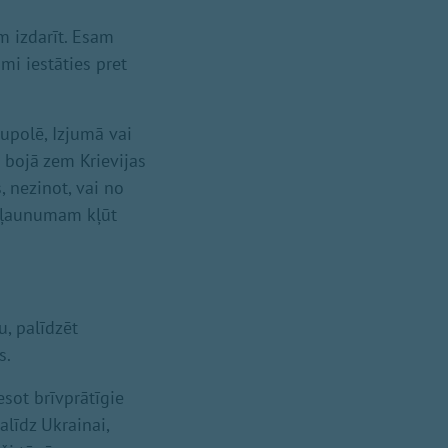
m izdarīt. Esam
ami iestāties pret
iupolē, Izjumā vai
 bojā zem Krievijas
 nezinot, vai no
si ļaunumam kļūt
u, palīdzēt
s.
 esot brīvprātīgie
palīdz Ukrainai,