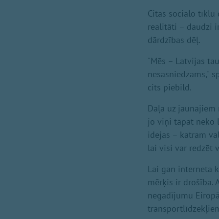
Citās sociālo tīklu
realitāti – daudzi
dārdzības dēļ.
"Mēs – Latvijas ta
nesasniedzams," sp
cits piebild.
Daļa uz jaunajiem 
jo viņi tāpat neko 
idejas – katram va
lai visi var redzēt
Lai gan interneta 
mērķis ir drošība.
negadījumu Eiropā.
transportlīdzekļie