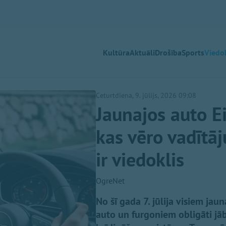
Kultūra
Aktuāli
Drošība
Sports
Viedok
Ceturtdiena, 9. jūlijs, 2026 09:08
Jaunajos auto E
kas vēro vadītāj
ir viedoklis
OgreNet
No šī gada 7. jūlija visiem jau
auto un furgoniem obligāti jā