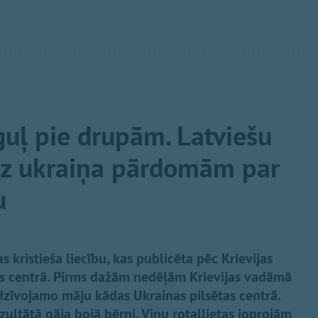
guļ pie drupām. Latviešu
uz ukraiņa pārdomām par
u
s kristieša liecību, kas publicēta pēc Krievijas
as centrā. Pirms dažām nedēļām Krievijas vadāmā
dzīvojamo māju kādas Ukrainas pilsētas centrā.
ezultātā gāja bojā bērni. Viņu rotaļlietas joprojām