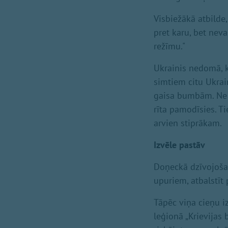
Visbiežākā atbilde
pret karu, bet neva
režīmu."
Ukrainis nedomā, ka
simtiem citu Ukrai
gaisa bumbām. Ne b
rīta pamodīsies. T
arvien stiprākam.
Izvēle pastāv
Doņeckā dzīvojošais
upuriem, atbalstīt
Tāpēc viņa cieņu izp
leģionā „Krievijas b