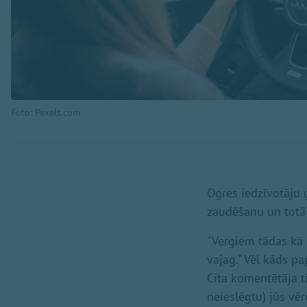
Foto: Pexels.com
Ogres iedzīvotāju 
zaudēšanu un totāl
"Vergiem tādas kā r
vajag." Vēl kāds pa
Cita komentētāja ti
neieslēgtu) jūs vēr