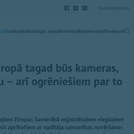
Kontakti
Reklāma
ļi
Cilvēkstāsti
Kristīgās ziņas
Brīvbrīdis
Reklāmraksti
Pasākumi
iropā tagad būs kameras,
u – arī ogrēniešiem par to
najiem Eiropas Savienībā reģistrētajiem vieglajiem
būt aprīkotiem ar vadītāja uzmanības novēršanas