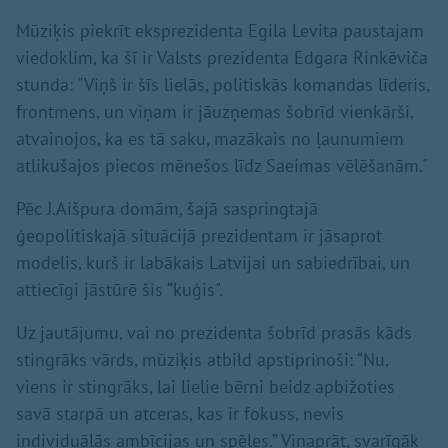
Mūziķis piekrīt eksprezidenta Egila Levita paustajam
viedoklim, ka šī ir Valsts prezidenta Edgara Rinkēviča
stunda: "Viņš ir šīs lielās, politiskās komandas līderis,
frontmens, un viņam ir jāuzņemas šobrīd vienkārši,
atvainojos, ka es tā saku, mazākais no ļaunumiem
atlikušajos piecos mēnešos līdz Saeimas vēlēšanām."
Pēc J.Aišpura domām, šajā saspringtajā
ģeopolitiskajā situācijā prezidentam ir jāsaprot
modelis, kurš ir labākais Latvijai un sabiedrībai, un
attiecīgi jāstūrē šis “kuģis".
Uz jautājumu, vai no prezidenta šobrīd prasās kāds
stingrāks vārds, mūziķis atbild apstiprinoši: “Nu,
viens ir stingrāks, lai lielie bērni beidz apbižoties
savā starpā un atceras, kas ir fokuss, nevis
individuālās ambīcijas un spēles.” Viņaprāt, svarīgāk