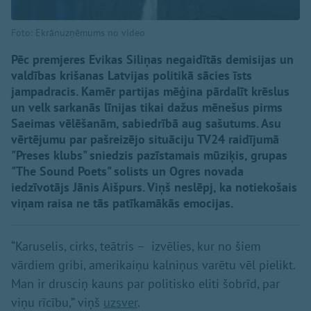
Foto: Ekrānuzņēmums no video
Pēc premjeres Evikas Siliņas negaidītās demisijas un
valdības krišanas Latvijas politikā sācies īsts
jampadracis. Kamēr partijas mēģina pārdalīt krēslus
un velk sarkanās līnijas tikai dažus mēnešus pirms
Saeimas vēlēšanām, sabiedrībā aug sašutums. Asu
vērtējumu par pašreizējo situāciju TV24 raidījumā
"Preses klubs" sniedzis pazīstamais mūziķis, grupas
"The Sound Poets" solists un Ogres novada
iedzīvotājs Jānis Aišpurs. Viņš neslēpj, ka notiekošais
viņam raisa ne tās patīkamākās emocijas.
“Karuselis, cirks, teātris – izvēlies, kur no šiem
vārdiem gribi, amerikaiņu kalniņus varētu vēl pielikt.
Man ir drusciņ kauns par politisko eliti šobrīd, par
viņu rīcību,” viņš
uzsver
.