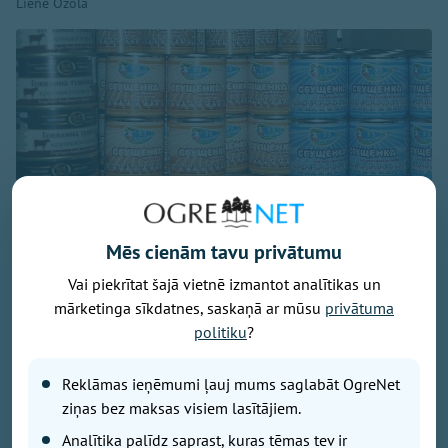
Liene Ozola
Mēs cienām tavu privātumu
Vai piekrītat šajā vietnē izmantot analītikas un
Foto: pixabay.com/Liene Ozola
mārketinga sīkdatnes, saskaņā ar mūsu
privātuma
Saeima jūlija beigās pieņēma Ārlietu likuma
politiku
?
grozījumus, kas paredz noteikt nacionālu importa
aizliegumu atsevišķām Krievijas un Baltkrievijas
Reklāmas ieņēmumi ļauj mums saglabāt OgreNet
izcelsmes rūpniecības precēm, tostarp grāmatām,
ziņas bez maksas visiem lasītājiem.
laikrakstiem, videospēlēm, sporta precēm,
Analītika palīdz saprast, kuras tēmas tev ir
rotaļlietām, apģērbam un apaviem. Aizliegums