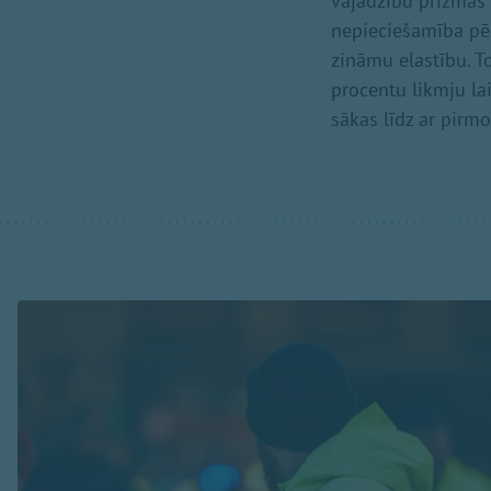
vajadzību prizmas –
nepieciešamība pēc
zināmu elastību. T
procentu likmju la
sākas līdz ar pirm