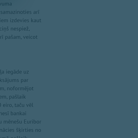
evuma
amazinoties arī
iem izdevies kaut
ciņš nespiež,
ī pašam, veicot
ļa iegāde uz
aksājums par
ram, noformējot
em, pašlaik
iro, taču vēl
nesī bankai
šu mēnešu Euribor
ācies šķirties no