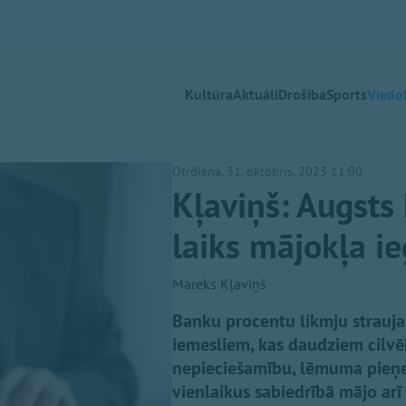
Kultūra
Aktuāli
Drošība
Sports
Viedok
Otrdiena, 31. oktobris, 2023 11:00
Kļaviņš: Augsts 
laiks mājokļa i
Mareks Kļaviņš
Banku procentu likmju strauja
iemesliem, kas daudziem cilvēk
nepieciešamību, lēmuma pieņem
vienlaikus sabiedrībā mājo arī