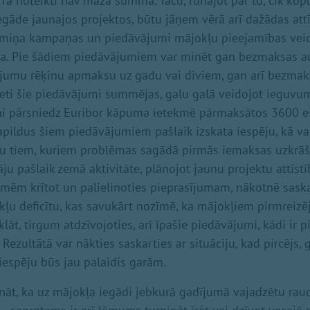
 Tā noteikti nav maza summa. Taču, runājot par to, cik ko
gāde jaunajos projektos, būtu jāņem vērā arī dažādas attīs
ermiņa kampaņas un piedāvājumi mājokļu pieejamības veici
rga. Pie šādiem piedāvājumiem var minēt gan bezmaksas au
umu rēķinu apmaksu uz gadu vai diviem, gan arī bezmaks
ereti šie piedāvājumi summējas, galu galā veidojot ieguv
tni pārsniedz Euribor kāpuma ietekmē pārmaksātos 3600 eir
apildus šiem piedāvājumiem pašlaik izskata iespēju, kā va
u tiem, kuriem problēmas sagādā pirmās iemaksas uzkrāš
āju pašlaik zemā aktivitāte, plānojot jaunu projektu attīstī
mēm krītot un palielinoties pieprasījumam, nākotnē saska
kļu deficītu, kas savukārt nozīmē, ka mājokļiem pirmreizēj
klāt, tirgum atdzīvojoties, arī īpašie piedāvājumi, kādi ir p
 Rezultātā var nākties saskarties ar situāciju, kad pircējs,
 iespēju būs jau palaidis garām.
nāt, ka uz mājokļa iegādi jebkurā gadījumā vajadzētu raud