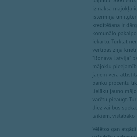
papildu 3600 eiro.
izmaksā mājokļa ie
īstermiņa un ilgt
kreditēšana ir dā
komunālo pakalpoj
iekārtu. Turklāt n
vērtības ziņā krie
“Bonava Latvija” p
mājokļu pieejamīb
jāņem vērā attīstīt
banku procentu lik
lielāku jauno mājo
varētu pieaugt. Tur
diez vai būs spēkā.
laikiem, vislabāko
Vēlētos gan atgādi