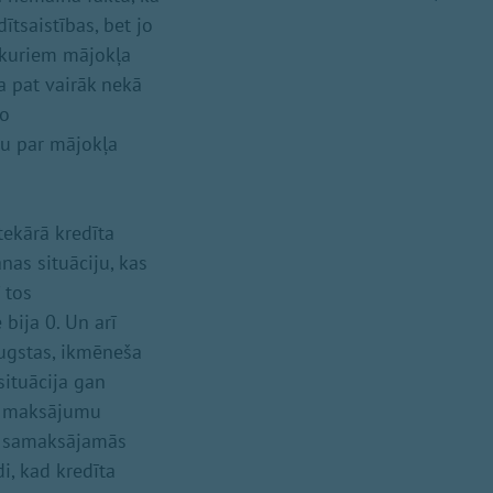
ītsaistības, bet jo
 kuriem mājokļa
a pat vairāk nekā
mo
u par mājokļa
ekārā kredīta
nas situāciju, kas
 tos
bija 0. Un arī
augstas, ikmēneša
situācija gan
tu maksājumu
s samaksājamās
i, kad kredīta