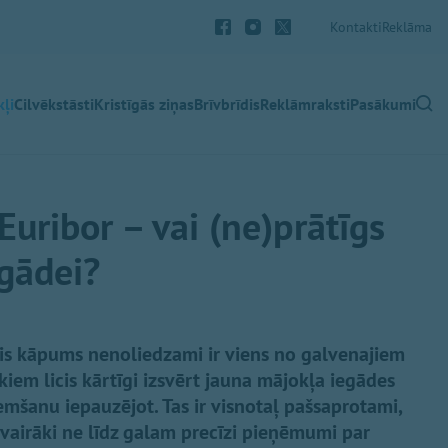
Kontakti
Reklāma
ļi
Cilvēkstāsti
Kristīgās ziņas
Brīvbrīdis
Reklāmraksti
Pasākumi
Euribor – vai (ne)prātīgs
egādei?
is kāpums nenoliedzami ir viens no galvenajiem
iem licis kārtīgi izsvērt jauna mājokļa iegādes
šanu iepauzējot. Tas ir visnotaļ pašsaprotami,
 vairāki ne līdz galam precīzi pieņēmumi par