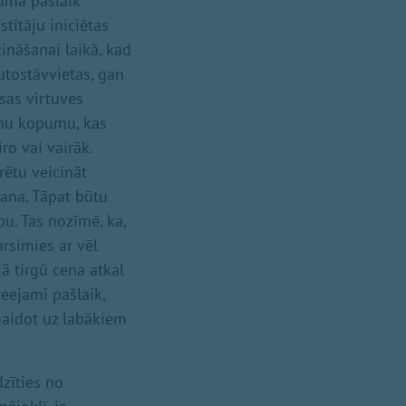
pumā pašlaik
tītāju iniciētas
nāšanai laikā, kad
tostāvvietas, gan
as virtuves
umu kopumu, kas
o vai vairāk.
rētu veicināt
ana. Tāpat būtu
bu. Tas nozīmē, ka,
rsimies ar vēl
ā tirgū cena atkal
ieejami pašlaik,
 gaidot uz labākiem
zīties no