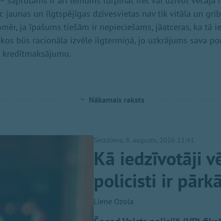
 saprotams ir arī lēmums turpināt īrēt vai dzīvot vecajā m
 jaunas un ilgtspējīgas dzīvesvietas nav tik vitāla un gri
omēr, ja īpašums tiešām ir nepieciešams, jāatceras, ka tā i
ikos būs racionāla izvēle ilgtermiņā, jo uzkrājums sava po
o kredītmaksājumu.
Nākamais raksts
Sestdiena, 8. augusts, 2026 11:41
Kā iedzīvotāji v
policisti ir pār
Liene Ozola