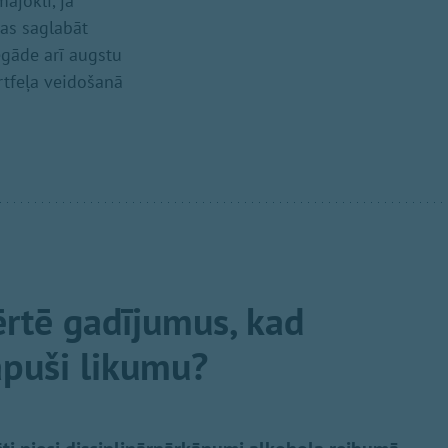
ājoklī, ja
bas saglabāt
egāde arī augstu
rtfeļa veidošanā
ērtē gadījumus, kad
kāpuši likumu?