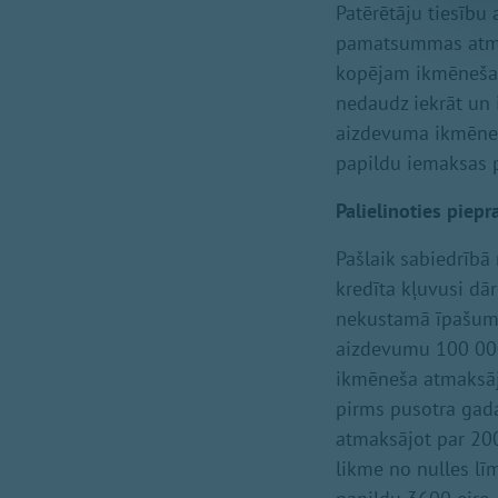
Patērētāju tiesīb
pamatsummas atma
kopējam ikmēneša 
nedaudz iekrāt un 
aizdevuma ikmēne
papildu iemaksas
Palielinoties piep
Pašlaik sabiedrībā
kredīta kļuvusi dā
nekustamā īpašuma 
aizdevumu 100 000 
ikmēneša atmaksāj
pirms pusotra gada
atmaksājot par 200
likme no nulles lī