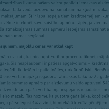
u aizsardzības likumu pašam veicot papildu iemaksas aizd
ksai. Tādā veidā aizdevuma pamatsumma kļūst mazāka, s
maksājumam. Šī ir laba iespēja tiem kredītņēmējiem, kur
ir vēlme ietekmēt savu saistību apmēru. Tāpēc, ja vien ma
ša atmaksājamās summas apmēru iespējams samazināt ar
 pamatsummas segšanai.
rasījumam, mājokļu cenas var atkal kāpt
 mājo uzskats, ka, pieaugot Euribor procentu likmei, mājok
rgāka. Šis neapšaubāmi ir patiess apgalvojums – kredītm
iegādi tik tiešām ir palielinājies, turklāt būtiski. Piemē
eiro vērta mājokļa iegādei ar atmaksas laiku uz 25 gadi
amās summas apmērs par aizdevumu veido aptuveni 540 e
 dzīvokli tādā pašā vērtībā bija iespējams iegādāties, mē
 eiro mazāk. Tas nozīmē, ka pusotra gada laikā, kopš se
meņa pārsniegusi 4% atzīmi, hipotekārā kredīta ņēmējiem n