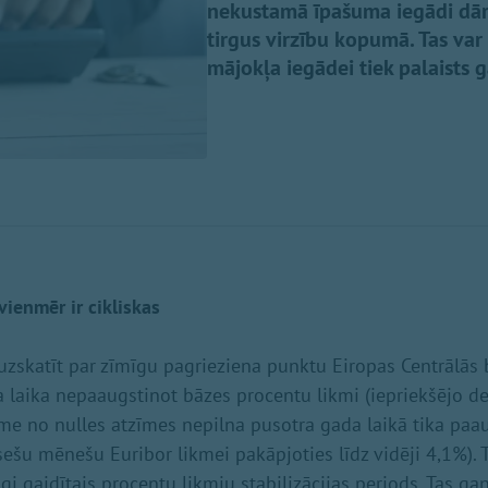
nekustamā īpašuma iegādi dār
tirgus virzību kopumā. Tas var 
mājokļa iegādei tiek palaists 
vienmēr ir cikliskas
 uzskatīt par zīmīgu pagrieziena punktu Eiropas Centrālās 
ga laika nepaaugstinot bāzes procentu likmi (iepriekšējo d
me no nulles atzīmes nepilna pusotra gada laikā tika paau
ešu mēnešu Euribor likmei pakāpjoties līdz vidēji 4,1%). T
lgi gaidītais procentu likmju stabilizācijas periods. Tas g