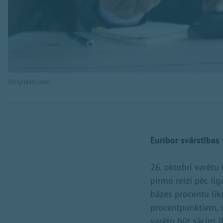
Unsplash.com
Euribor svārstības 
26. oktobri varētu
pirmo reizi pēc il
bāzes procentu lik
procentpunktiem, s
varētu būt sācies i