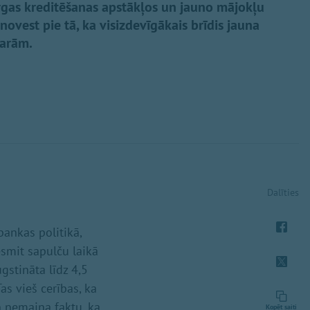
gas kreditēšanas apstākļos un jauno mājokļu
novest pie tā, ka visizdevīgākais brīdis jauna
garām.
Dalīties
bankas politikā,
esmit sapulču laikā
gstināta līdz 4,5
as vieš cerības, ka
an nemaina faktu, ka
Kopēt saiti