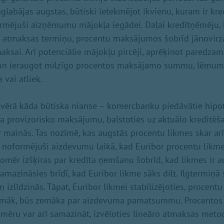
labājas augstas, būtiski ietekmējot ikvienu, kuram ir kred
formējuši aizņēmumu mājokļa iegādei. Daļai kredītņēmēju,
u atmaksas termiņu, procentu maksājumos šobrīd jānovirz
sai. Arī potenciālie mājokļu pircēji, aprēķinot paredza
un ieraugot milzīgo procentos maksājamo summu, lēmum
 vai atliek.
vērā kāda būtiska nianse – komercbanku piedāvātie hipot
na provizorisko maksājumu, balstoties uz aktuālo kreditēša
 mainās. Tas nozīmē, kas augstās procentu likmes skar arī
 noformējuši aizdevumu laikā, kad Euribor procentu likme 
 tomēr izšķiras par kredīta ņemšanu šobrīd, kad likmes ir 
mazināsies brīdī, kad Euribor likme sāks dilt. Ilgtermiņā 
m izlīdzinās. Tāpat, Euribor likmei stabilizējoties, procen
amāk, būs zemāka par aizdevuma pamatsummu. Procento
ru var arī samazināt, izvēloties lineāro atmaksas metod