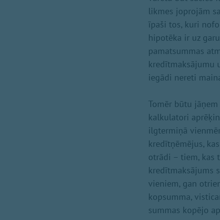
likmes joprojām sag
īpaši tos, kuri no
hipotēka ir uz gar
pamatsummas atmak
kredītmaksājumu 
iegādi nereti maina
Tomēr būtu jāņem 
kalkulatori aprēķi
ilgtermiņā vienmēr
kredītņēmējus, kas
otrādi – tiem, kas
kredītmaksājums sa
vieniem, gan otrie
kopsumma, vistic
summas kopējo apmē