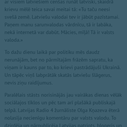
ar visiem latviešiem cenšas runāt latviski, skaidrā
krievu mēlē teica savai meitai tā: «Tu taču neesi
svešā zemē. Latviešu valodai tev ir jābūt pazīstamai.
Paņem manu sarunvalodas vārdnīcu, tā ir labāka,
nekā internetā var dabūt. Mācies, mīļā! Tā ir valsts
valoda.»
To dažu dienu laikā par politiku mēs daudz
nerunājām, bet no pārmītajām frāzēm sapratu, ka
viņam ir kauns par to, ko krievi pastrādājuši Ukrainā.
Un tāpēc viņš labprātāk skatās latviešu šlāgerus,
nevis ziņu raidījumus.
Paralēlais stāsts norisinājās jau vairākas dienas vēlāk
sociālajos tīklos un pēc tam arī plašākā publiskajā
telpā. Latvijas Radio 4 žurnāliste Olga Kņazeva ēterā
nolasīja necienīgu komentāru par valsts valodu. To
dzirdēja un pārpublicēja Latvijas patriots, blogeris un