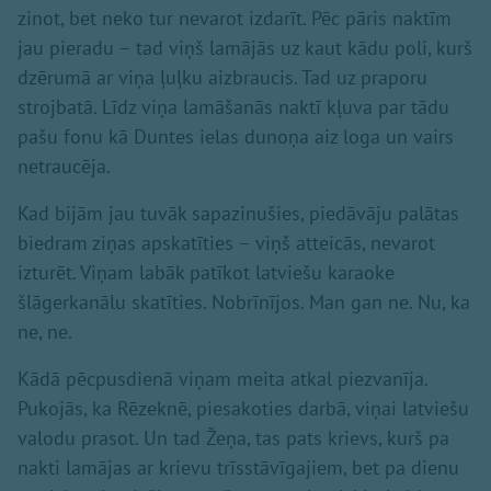
zinot, bet neko tur nevarot izdarīt. Pēc pāris naktīm
jau pieradu – tad viņš lamājās uz kaut kādu poli, kurš
dzērumā ar viņa ļuļku aizbraucis. Tad uz praporu
strojbatā. Līdz viņa lamāšanās naktī kļuva par tādu
pašu fonu kā Duntes ielas dunoņa aiz loga un vairs
netraucēja.
Kad bijām jau tuvāk sapazinušies, piedāvāju palātas
biedram ziņas apskatīties – viņš atteicās, nevarot
izturēt. Viņam labāk patīkot latviešu karaoke
šlāgerkanālu skatīties. Nobrīnījos. Man gan ne. Nu, ka
ne, ne.
Kādā pēcpusdienā viņam meita atkal piezvanīja.
Pukojās, ka Rēzeknē, piesakoties darbā, viņai latviešu
valodu prasot. Un tad Žeņa, tas pats krievs, kurš pa
nakti lamājas ar krievu trīsstāvīgajiem, bet pa dienu