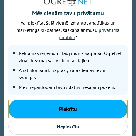
Mēs cienām tavu privātumu
Vai piekrītat šajā vietnē izmantot analītikas un
mārketinga sīkdatnes, saskaņā ar mūsu
privātuma
Foto: Armīns Janiks/Aizsardzības ministrija
politiku
?
Komentējot Lietuvas paziņojumus, ka Krievija apsver
uzbrukumus kritiskajai infrastruktūrai Baltijas valstīs,
Reklāmas ieņēmumi ļauj mums saglabāt OgreNet
izmantojot Ukrainas dronus, Latvijas aizsardzības
ziņas bez maksas visiem lasītājiem.
ministrs Raivis Melnis šodien Latvijas Radio
Analītika palīdz saprast, kuras tēmas tev ir
raidījumā "Krustpunktā" paziņoja, ka Latvijas
svarīgas.
aizsardzības resors patlaban nav konstatējis pazīmes
iespējamiem uzbrukumiem konkrētiem Latvijas
Mēs nepārdodam tavus datus trešajām pusēm.
kritiskās infrastruktūras objektiem.
Piekrītu
Melnis norādīja, ka kritiskā infrastruktūra tiek
uzraudzīta un ir pasākumu kopums sadarbībā ar
Nepiekrītu
kritiskās infrastruktūras atbildīgajiem, lai
nepieciešamības gadījumā reaģētu.