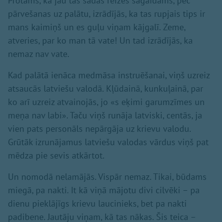
Protams, kā jau tas šādās reizēs sagaidāms, pēc
pārvešanas uz palātu, izrādījās, ka tas rupjais tips ir
mans kaimiņš un es guļu viņam kājgalī. Zeme,
atveries, par ko man tā vate! Un tad izrādījās, ka
nemaz nav vate.
Kad palātā ienāca medmāsa instruēšanai, viņš uzreiz
atsaucās latviešu valodā. Kļūdainā, kunkuļainā, par
ko arī uzreiz atvainojās, jo «s eķimi garumzīmes un
meņa nav labi». Taču viņš runāja latviski, centās, ja
vien pats personāls nepārgāja uz krievu valodu.
Grūtāk izrunājamus latviešu valodas vārdus viņš pat
mēdza pie sevis atkārtot.
Un nomodā nelamājās. Vispār nemaz. Tikai, būdams
miegā, pa nakti. It kā viņā mājotu divi cilvēki – pa
dienu pieklājīgs krievu laucinieks, bet pa nakti
padibene. Jautāju viņam, kā tas nākas. Šis teica –