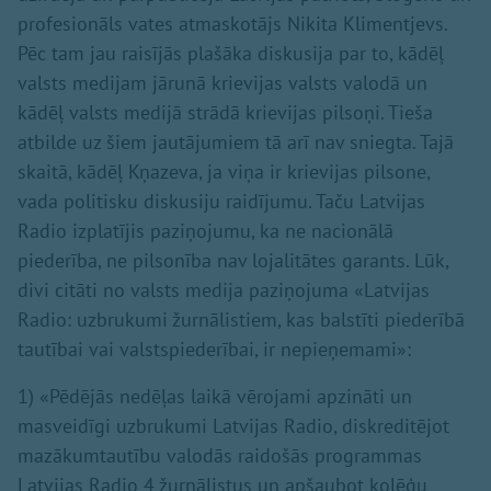
profesionāls vates atmaskotājs Nikita Klimentjevs.
Pēc tam jau raisījās plašāka diskusija par to, kādēļ
valsts medijam jārunā krievijas valsts valodā un
kādēļ valsts medijā strādā krievijas pilsoņi. Tieša
atbilde uz šiem jautājumiem tā arī nav sniegta. Tajā
skaitā, kādēļ Kņazeva, ja viņa ir krievijas pilsone,
vada politisku diskusiju raidījumu. Taču Latvijas
Radio izplatījis paziņojumu, ka ne nacionālā
piederība, ne pilsonība nav lojalitātes garants. Lūk,
divi citāti no valsts medija paziņojuma «Latvijas
Radio: uzbrukumi žurnālistiem, kas balstīti piederībā
tautībai vai valstspiederībai, ir nepieņemami»:
1) «Pēdējās nedēļas laikā vērojami apzināti un
masveidīgi uzbrukumi Latvijas Radio, diskreditējot
mazākumtautību valodās raidošās programmas
Latvijas Radio 4 žurnālistus un apšaubot kolēģu