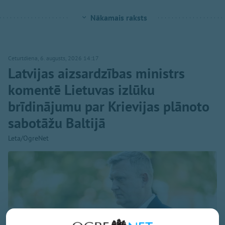
Nākamais raksts
Ceturtdiena, 6. augusts, 2026 14:17
Latvijas aizsardzības ministrs
komentē Lietuvas izlūku
brīdinājumu par Krievijas plānoto
sabotāžu Baltijā
Leta/OgreNet