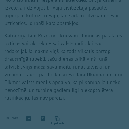
izvēle, arī dzīvojot brīvajā civilizētajā pasaulē,
joprojām krīt uz krieviju, tad šādam cilvēkam nevar
uzticēties. Jo īpaši kara apstākļos.
Katrā ziņā tam Rēzeknes krievam slimnīcas palātā es
uzticos vairāk nekā visai valsts radio krievu
redakcijai. Jā, naktīs viņš kā tāds vilkatis pārtop
drausmīgā rupeklī, taču dienas laikā viņš runā
latviski, viņš māca savu meitu runāt latviski, un
viņam ir kauns par to, ko krievi dara Ukrainā un citur.
Tikmēr valsts medijs apgalvo, ka pilsonība jau neko
nenozīmē, un turpina gadiem ilgi piekopto ētera
rusifikāciju. Tas nav pareizi.
Dalīties
Kopēt saiti