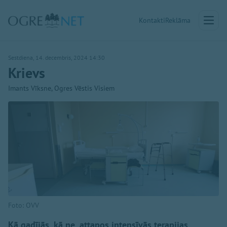
Kontakti
Reklāma
Sestdiena, 14. decembris, 2024 14:30
Krievs
Imants Vīksne, Ogres Vēstis Visiem
Foto: OVV
Kā gadījās, kā ne, attapos intensīvās terapijas