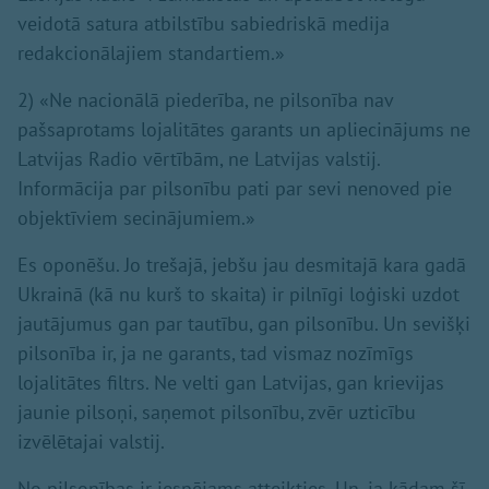
veidotā satura atbilstību sabiedriskā medija
redakcionālajiem standartiem.»
2) «Ne nacionālā piederība, ne pilsonība nav
pašsaprotams lojalitātes garants un apliecinājums ne
Latvijas Radio vērtībām, ne Latvijas valstij.
Informācija par pilsonību pati par sevi nenoved pie
objektīviem secinājumiem.»
Es oponēšu. Jo trešajā, jebšu jau desmitajā kara gadā
Ukrainā (kā nu kurš to skaita) ir pilnīgi loģiski uzdot
jautājumus gan par tautību, gan pilsonību. Un sevišķi
pilsonība ir, ja ne garants, tad vismaz nozīmīgs
lojalitātes filtrs. Ne velti gan Latvijas, gan krievijas
jaunie pilsoņi, saņemot pilsonību, zvēr uzticību
izvēlētajai valstij.
No pilsonības ir iespējams atteikties. Un, ja kādam šī