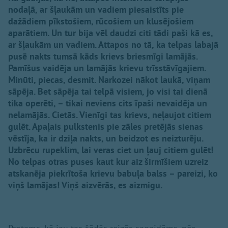
nodaļā, ar šļaukām un vadiem piesaistīts pie
dažādiem pīkstošiem, rūcošiem un klusējošiem
aparātiem. Un tur bija vēl daudzi citi tādi paši kā es,
ar šļaukām un vadiem. Attapos no tā, ka telpas labajā
pusē nakts tumsā kāds krievs briesmīgi lamājās.
Pamīšus vaidēja un lamājās krievu trīsstāvīgajiem.
Minūti, piecas, desmit. Narkozei nākot laukā, viņam
sāpēja. Bet sāpēja tai telpā visiem, jo visi tai dienā
tika operēti, – tikai neviens cits īpaši nevaidēja un
nelamājās. Cietās. Vienīgi tas krievs, neļaujot citiem
gulēt. Apaļais pulkstenis pie zāles pretējās sienas
vēstīja, ka ir dziļa nakts, un beidzot es neizturēju.
Uzbrēcu rupeklim, lai veras ciet un ļauj citiem gulēt!
No telpas otras puses kaut kur aiz širmīšiem uzreiz
atskanēja piekrītoša krievu babuļa balss – pareizi, ko
viņš lamājas! Viņš aizvērās, es aizmigu.