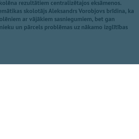
skolēna rezultātiem centralizētajos eksāmenos.
emātikas skolotājs Aleksandrs Vorobjovs brīdina, ka
kolēniem ar vājākiem sasniegumiem, bet gan
snieku un pārcels problēmas uz nākamo izglītības
Dalīties
 par skolēnu
ksāmena rezultāts
ībās ieguldītu vēl
ētījumos ir
 šos skolēnus,"