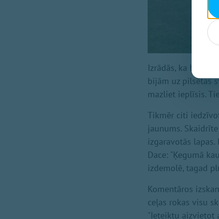
Izrādās, ka bojāju
bijām uz pilsētas s
mazliet ieplīsis. Ti
Tikmēr citi iedzīv
jaunums. Skaidrīte 
izgaravotās lapas. 
Dace: "Ķegumā kaut
izdemolē, tagad pl
Komentāros izskan a
ceļas rokas visu s
"Ieteiktu aizvietot