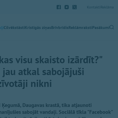
Kontakti
Reklāma
ļi
Cilvēkstāsti
Kristīgās ziņas
Brīvbrīdis
Reklāmraksti
Pasākumi
as visu skaisto izārdīt?"
jau atkal sabojājuši
īvotāji nikni
d Ķegumā, Daugavas krastā, tika atjaunoti
amanījušies sabojāt vandaļi. Sociālā tīkla "Facebook"