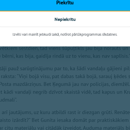
Piekrītu
Nepiekrītu
Izvēli vari mainīt jebkurā laikā, notīrot pārlūkprogrammas sīkdatnes.
mi pamanīti jau nedēļas nogalē. To komentāros apstiprina 
vētkiem sestdien, tad viens šūpuļtīkls jau bija norauts un 
e bērni, kas bija, gaidīja rindā uz to vienu, kas nav saplīsis.
otāji pauž sarūgtinājumu par to, ka šādi vandaļu gājieni pi
raksta: "Viņi bojā visu, pat dabas takā bojā, sarauj ķēdes
Posta mazdārziņus. Bet Ķegumā jau nav policijas, diemžēl." 
 kādi vandaļi negrib dzīvot skaistā vidē, tad kapus un Kr
udmali".
rī jautājums, uz kuru atbildi rast ir diezgan grūti. Renāt
kaisto izārdīt?" Bet Gunita iesaka domāt par praktiskākiem
 ar citu materiālu vai citādāk izveidot. Auduma materiāls b