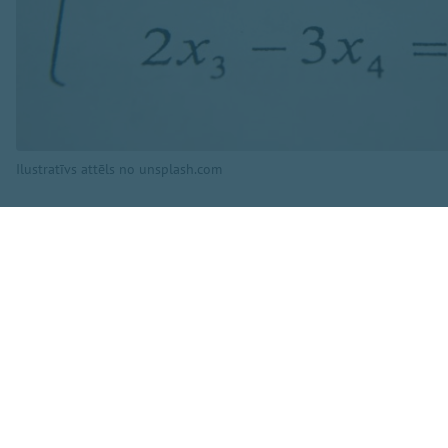
Ilustratīvs attēls no unsplash.com
Vorobjovs norāda, 
motivāciju. "Šajā 
neietekmētu pamat
mazāk darba, jo par
novērota tendence,
raksta skolotājs.