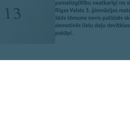
pamatizglītību neatkarīgi no 
Rīgas Valsts 3. ģimnāzijas mat
šāds lēmums nevis palīdzēs s
demotivēs lielu daļu devītkla
pakāpi.
ka iecere ir pretrunā ar starptautiski atzītiem pētījumiem
gadsimtā ir veikti fundamentāli pētījumi, kas norāda, ja e
izglītības iegūšanu, skolēni ar vājākiem panākumiem māc
asti šiem skolēniem izteiktāka ir tieši ārējā motivācija. P
 ka vajadzība noteiktā līmenī nokārtot eksāmenu mobilizē