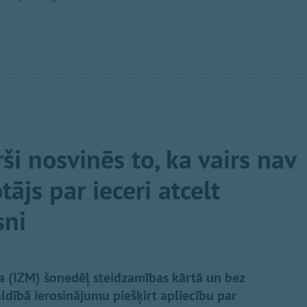
ši nosvinēs to, ka vairs nav
tājs par ieceri atcelt
sni
ija (IZM) šonedēļ steidzamības kārtā un bez
aldībā ierosinājumu piešķirt apliecību par