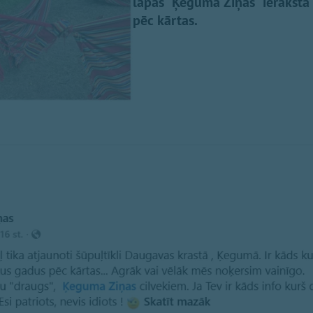
lapas "Ķeguma Ziņas" ierakstā t
pēc kārtas.