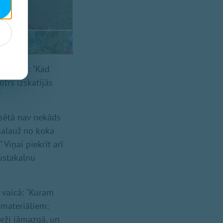
Dagnija: "Kad
otrs izskatījās
"
lsētā nav nekāds
 salauž no koka
Viņai piekrīt arī
ustakalnu
e vaicā: "Kuram
 materiāliem:
ieži jāmazgā, un