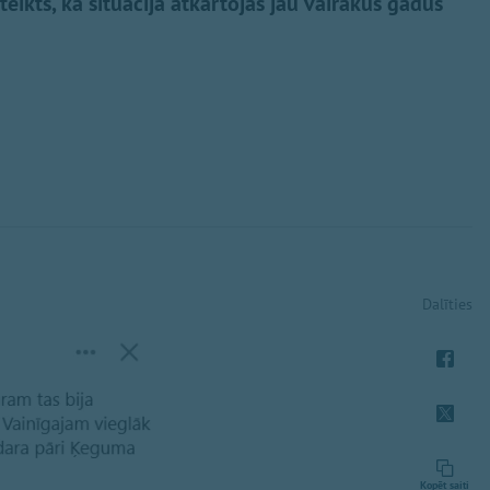
eikts, ka situācija atkārtojas jau vairākus gadus
Dalīties
Kopēt saiti