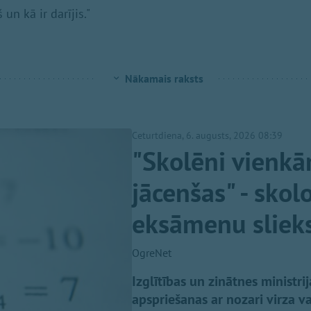
 un kā ir darījis."
Nākamais raksts
Ceturtdiena, 6. augusts, 2026 08:39
"Skolēni vienkār
jācenšas" - skolo
eksāmenu sliek
OgreNet
Izglītības un zinātnes ministr
apspriešanas ar nozari virza v