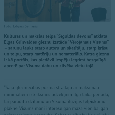
Foto: Edgars Semanis
Kultūras un mākslas telpā “Siguldas devons” atklāta
Elgas Grīnvaldes gleznu izstāde “Vērojamais Visums”
– sarunu lauks starp autoru un skatītāju, starp krāsu
un telpu, starp matēriju un nemateriālo. Katra glezna
ir kā portāls, kas piedāvā iespēju iegrimt bezgalīgā
apcerē par Visuma dabu un cilvēka vietu tajā.
“Šajā glezniecības posmā strādāju ar maksimāli
minimāliem izteiksmes līdzekļiem ilgā laika periodā,
lai parādītu dziļumu un Visuma ilūzijas telpiskumu
plaknē. Visums mani interesē gan mazā vienībā, gan