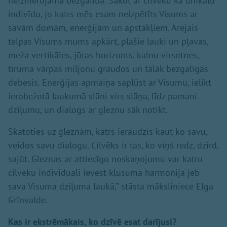
neizmērojamā bezgalībā. Sākot ar cilvēku kā unikālu
indivīdu, jo katrs mēs esam neizpētīts Visums ar
savām domām, enerģijām un apstākļiem. Ārējais
telpas Visums mums apkārt, plašie lauki un pļavas,
meža vertikāles, jūras horizonts, kalnu virsotnes,
tīruma vārpas miljonu graudos un tālāk bezgalīgās
debesis. Enerģijas apmaiņa saplūst ar Visumu, ielikt
ierobežotā laukumā slāni virs slāņa, līdz pamani
dziļumu, un dialogs ar gleznu sāk notikt.
Skatoties uz gleznām, katrs ieraudzīs kaut ko savu,
veidos savu dialogu. Cilvēks ir tas, ko viņš redz, dzird,
sajūt. Gleznas ar attiecīgo noskaņojumu var katru
cilvēku individuāli ievest klusuma harmonijā jeb
sava Visuma dziļuma laukā,” stāsta māksliniece Elga
Grīnvalde.
Kas ir ekstrēmākais, ko dzīvē esat darījusi?