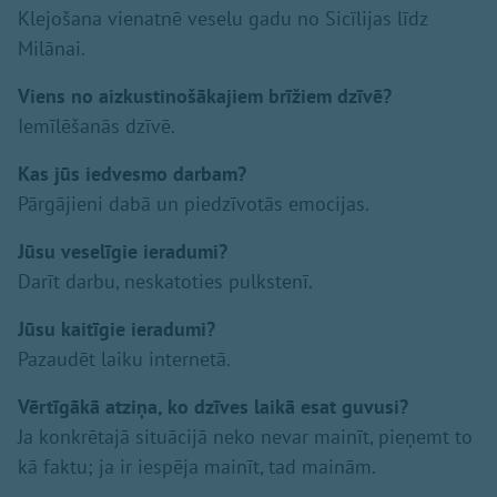
Klejošana vienatnē veselu gadu no Sicīlijas līdz
Milānai.
Viens no aizkustinošākajiem brīžiem dzīvē?
Iemīlēšanās dzīvē.
Kas jūs iedvesmo darbam?
Pārgājieni dabā un piedzīvotās emocijas.
Jūsu veselīgie ieradumi?
Darīt darbu, neskatoties pulkstenī.
Jūsu kaitīgie ieradumi?
Pazaudēt laiku internetā.
Vērtīgākā atziņa, ko dzīves laikā esat guvusi?
Ja konkrētajā situācijā neko nevar mainīt, pieņemt to
kā faktu; ja ir iespēja mainīt, tad mainām.