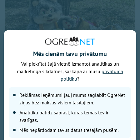
Mēs cienām tavu privātumu
Vai piekrītat šajā vietnē izmantot analītikas un
mārketinga sīkdatnes, saskaņā ar mūsu
privātuma
politiku
?
Attēls no Yuriy Yurchyk personīgā arhīva
Reklāmas ieņēmumi ļauj mums saglabāt OgreNet
Raksts balstīts uz kāda Ukrainas kristieša liecību, kas
ziņas bez maksas visiem lasītājiem.
publicēta pēc Krievijas gaisa bumbas trieciena
Analītika palīdz saprast, kuras tēmas tev ir
pilsētas centrā. Pirms dažām nedēļām Krievijas
svarīgas.
vadāmā gaisa bumba (KAB) iznīcināja dzīvojamo
māju kādas Ukrainas pilsētas centrā. Gaišā dienas
Mēs nepārdodam tavus datus trešajām pusēm.
laikā. Trieciena rezultātā gāja bojā bērni. Viņu