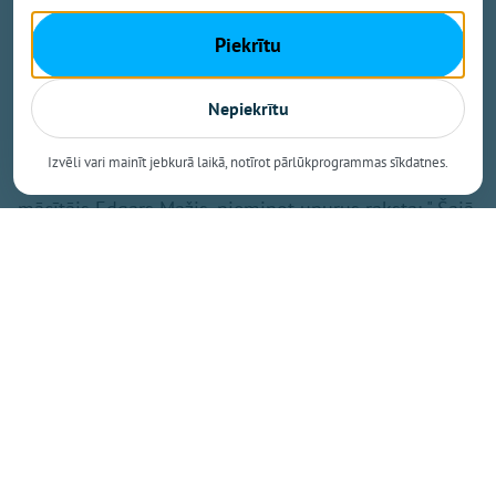
rotaļlietas joprojām guļ zem koka pie drupām kā
klusa, bet neizturama liecība par to, kas šeit notika.
Piekrītu
Šo skatu aprakstījis Jurijs Jurčuks (Yuriy Yurchyk),
kura liecība kļuvusi par plašāku pārdomu iemeslu -
Nepiekrītu
par Dievu, ciešanām un atbildību.
Izvēli vari mainīt jebkurā laikā, notīrot pārlūkprogrammas sīkdatnes.
Pie traģiskā notikuma ieraksta
Facebook,
baptistu
mācītājs Edgars Mažis, pieminot upurus raksta: " Šajā
brutālajā uzbrukumā tika nogalināta 11 gadīga
meitene, mana armijas kolēģa Viktora mazmeita..." Uz
ierakstu vienaldzīgs nespēj palikt arī mācītājs Pēteris
Eisāns, norādot, ka "Kad ziņās notiekošais kļūst stipri
personīgs…"
Jautājums bez atbildes
„Kur ir Dievs?" - šo jautājumu autoram regulāri uzdod
kāds draugs. Un viņš atzīst, ka atbildes viņam nav.