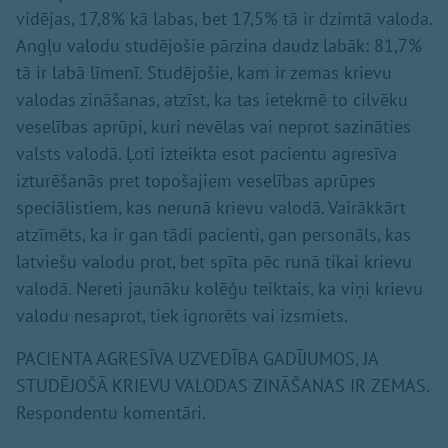
vidējas, 17,8% kā labas, bet 17,5% tā ir dzimtā valoda.
Angļu valodu studējošie pārzina daudz labāk: 81,7%
tā ir labā līmenī. Studējošie, kam ir zemas krievu
valodas zināšanas, atzīst, ka tas ietekmē to cilvēku
veselības aprūpi, kuri nevēlas vai neprot sazināties
valsts valodā. Ļoti izteikta esot pacientu agresīva
izturēšanās pret topošajiem veselības aprūpes
speciālistiem, kas nerunā krievu valodā. Vairākkārt
atzīmēts, ka ir gan tādi pacienti, gan personāls, kas
latviešu valodu prot, bet spīta pēc runā tikai krievu
valodā. Nereti jaunāku kolēģu teiktais, ka viņi krievu
valodu nesaprot, tiek ignorēts vai izsmiets.
PACIENTA AGRESĪVA UZVEDĪBA GADĪJUMOS, JA
STUDĒJOŠĀ KRIEVU VALODAS ZINĀŠANAS IR ZEMAS.
Respondentu komentāri.