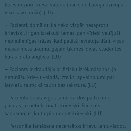
ka es nezinu krievu valodu (pacients Latvijā dzīvojis
visu savu mūžu). (LU)
– Pacienti, domājot, ka neko vispār nesaprotu
krieviski, ir gan izteikuši lamas, gan vīrieši veltījuši
nepiedienīgas frāzes. Kad palātā ievietoja dāni, visas
māsas meta līkumu, gājām tik mēs, divas studentes,
kuras prata angliski. (LU)
– Pacients ir draudējis ar fizisku izrēķināšanos, ja
nerunāšu krievu valodā, izteikti apvainojumi par
latviešu tautu kā tautu bez rakstura. (LU)
– Pacients trīsstāvīgos lamu vārdos padzen no
palātas, jo netiek runāts krieviski. Pacients
sadusmojas, ka turpinu runāt krieviski. (LU)
– Personāla lamāšana necenzētos krievu lamuvārdos.