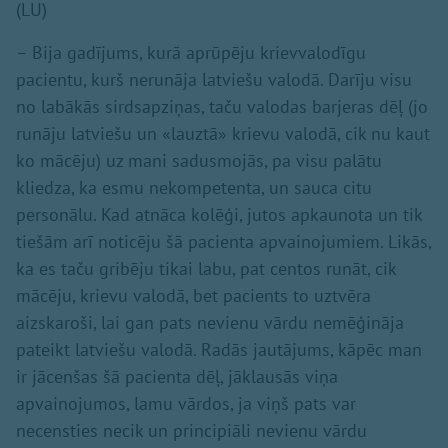
(LU)
– Bija gadījums, kurā aprūpēju krievvalodīgu
pacientu, kurš nerunāja latviešu valodā. Darīju visu
no labākās sirdsapziņas, taču valodas barjeras dēļ (jo
runāju latviešu un «lauztā» krievu valodā, cik nu kaut
ko mācēju) uz mani sadusmojās, pa visu palātu
kliedza, ka esmu nekompetenta, un sauca citu
personālu. Kad atnāca kolēģi, jutos apkaunota un tik
tiešām arī noticēju šā pacienta apvainojumiem. Likās,
ka es taču gribēju tikai labu, pat centos runāt, cik
mācēju, krievu valodā, bet pacients to uztvēra
aizskaroši, lai gan pats nevienu vārdu nemēģināja
pateikt latviešu valodā. Radās jautājums, kāpēc man
ir jācenšas šā pacienta dēļ, jāklausās viņa
apvainojumos, lamu vārdos, ja viņš pats var
necensties necik un principiāli nevienu vārdu