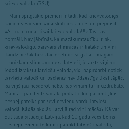
krievu valodā. (RSU)
– Mani spilgtākie piemēri ir tādi, kad krievvalodīgs
pacients var vienkārši skaļi iebļauties un pieprasīt:
«Ar mani runāt tikai krievu valodā!!!» Tas nav
normāli. Nav jābrīnās, ka mazākumtautību, t. sk.
krievvalodīgo, pārsvars slimnīcās ir lielāks un viņi
daudz biežāk tiek stacionēti un sirgst ar smagām
hroniskām slimībām nekā latvieši, jo ārsts viņiem
iedod izrakstu latviešu valodā, visi papīrdarbi notiek
latviešu valodā un pacients nav līdzestīgs tikai tāpēc,
ka viņš jau nesaprot neko, kas viņam tur ir uzdrukāts.
Mani arī pārsteidz vairāki pediatriskie pacienti, kas
nespēj pateikt par sevi nevienu vārdu latviešu
valodā. Kādās skolās Latvijā tad viņi mācās? Kā var
būt tāda situācija Latvijā, kad 10 gadu vecs bērns
nespēj nevienu teikumu pateikt latviešu valodā,