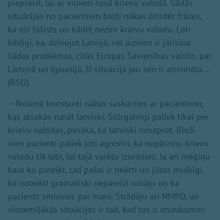
pieprasīt, lai ar viņiem runā krievu valodā. Šādās
situācijās no pacientiem bieži nākas dzirdēt frāzes,
ka esi fašists un kādēļ nezini krievu valodu. Ļoti
bēdīgi, ka, dzīvojot Latvijā, vēl aizvien ir jārisina
šādas problēmas, citās Eiropas Savienības valstīs, pat
Lietuvā un Igaunijā, šī situācija jau sen ir atrisināta…
(RSU)
– Ikdienā konstanti nākas saskarties ar pacientiem,
kas atsakās runāt latviski. Stūrgalvīgi paliek tikai pie
krievu valodas, pasaka, ka latviski nesaprot. Bieži
vien pacienti paliek ļoti agresīvi, ka nepārzinu krievu
valodu tik labi, lai tajā varētu izteikties. Ja arī mēģinu
kaut ko pateikt, tad pašai ir neērti un jūtos muļķīgi,
ka noteikti gramatiski nepareizi runāju un ka
pacients smiesies par mani. Strādāju arī NMPD, un
visnemīļākās situācijas ir tad, kad tas ir izsaukumos