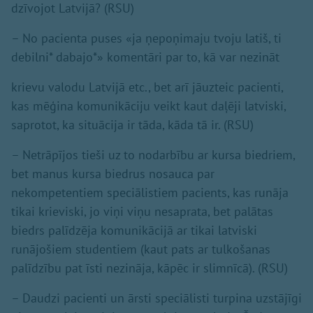
dzīvojot Latvijā? (RSU)
– No pacienta puses «ja ņepoņimaju tvoju latiš, ti
debilni* dabajo*» komentāri par to, kā var nezināt
krievu valodu Latvijā etc., bet arī jāuzteic pacienti,
kas mēģina komunikāciju veikt kaut daļēji latviski,
saprotot, ka situācija ir tāda, kāda tā ir. (RSU)
– Netrāpījos tieši uz to nodarbību ar kursa biedriem,
bet manus kursa biedrus nosauca par
nekompetentiem speciālistiem pacients, kas runāja
tikai krieviski, jo viņi viņu nesaprata, bet palātas
biedrs palīdzēja komunikācijā ar tikai latviski
runājošiem studentiem (kaut pats ar tulkošanas
palīdzību pat īsti nezināja, kāpēc ir slimnīcā). (RSU)
– Daudzi pacienti un ārsti speciālisti turpina uzstājīgi