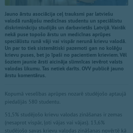
Jauno ārstu asociācija ceļ trauksmi par latviešu
valodā runājošu medicīnas studentu un speciālistu
diskrimināciju studijās un darbavietās Latvijā. Vairāk
nekā puse topošo ārstu un medicīnas aprūpes
speciālistu runā vāji vai vispār nerunā krievu valodā.
Un par to tiek sistemātiski pazemoti gan no kolēģu
krievu puses, bet jo īpaši no pacientiem krieviem. Vēl
šoziem jaunie ārsti aicināja slimnīcas ievērot valsts
valodas likumu. Tas netiek darīts. OVV publicē jauno
ārstu komentārus.
Kopumā veselības aprūpes nozarē studējošo aptaujā
piedalījās 580 studentu.
51,5% studējošo krievu valodas zināšanas ir zemas
(nesaprot vispār, ļoti vājas vai vājas). 13,6%
studējošo savas krievu valodas zināšanas novērtē kā