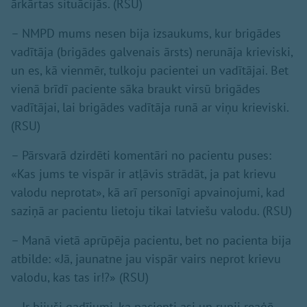
ārkārtas situācijās. (RSU)
– NMPD mums nesen bija izsaukums, kur brigādes
vadītāja (brigādes galvenais ārsts) nerunāja krieviski,
un es, kā vienmēr, tulkoju pacientei un vadītājai. Bet
vienā brīdī paciente sāka braukt virsū brigādes
vadītājai, lai brigādes vadītāja runā ar viņu krieviski.
(RSU)
– Pārsvarā dzirdēti komentāri no pacientu puses:
«Kas jums te vispār ir atļāvis strādāt, ja pat krievu
valodu neprotat», kā arī personīgi apvainojumi, kad
saziņā ar pacientu lietoju tikai latviešu valodu. (RSU)
– Manā vietā aprūpēja pacientu, bet no pacienta bija
atbilde: «Jā, jaunatne jau vispār vairs neprot krievu
valodu, kas tas ir!?» (RSU)
– Ir bijuši gadījumi, ka pacienti asi un rupji reaģē,