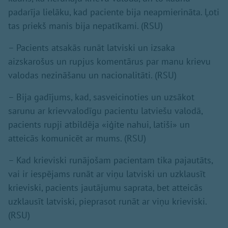
padarīja lielāku, kad paciente bija neapmierināta. Ļoti
tas priekš manis bija nepatīkami. (RSU)
– Pacients atsakās runāt latviski un izsaka
aizskarošus un rupjus komentārus par manu krievu
valodas nezināšanu un nacionalitāti. (RSU)
– Bija gadījums, kad, sasveicinoties un uzsākot
sarunu ar krievvalodīgu pacientu latviešu valodā,
pacients rupji atbildēja «iģite nahui, latiši» un
atteicās komunicēt ar mums. (RSU)
– Kad krieviski runājošam pacientam tika pajautāts,
vai ir iespējams runāt ar viņu latviski un uzklausīt
krieviski, pacients jautājumu saprata, bet atteicās
uzklausīt latviski, pieprasot runāt ar viņu krieviski.
(RSU)