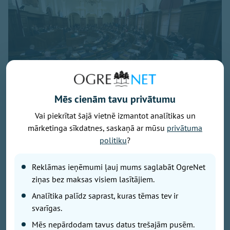
Mēs cienām tavu privātumu
Vai piekrītat šajā vietnē izmantot analītikas un
Foto: Saeima.lv
mārketinga sīkdatnes, saskaņā ar mūsu
privātuma
Parlamentā ievēlētās 100 gudrās galvas ir cilvēki ar
politiku
?
veiklu vai mazāk veiklu valodiņu. Vai viņi vienmēr
runā tikai par būtisko? Nē, protams! Tāpēc mēs jums
Reklāmas ieņēmumi ļauj mums saglabāt OgreNet
pastāstīsim, ko vēl un kā deputāti saka no tribīnes,
ziņas bez maksas visiem lasītājiem.
un kā villojas savā starpā.
Analītika palīdz saprast, kuras tēmas tev ir
svarīgas.
Kas kuram rādās sapņos
Mēs nepārdodam tavus datus trešajām pusēm.