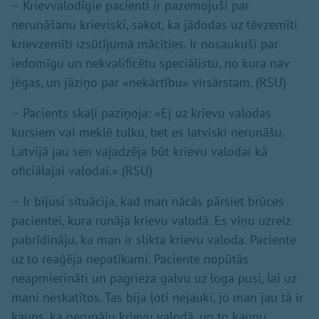
– Krievvalodīgie pacienti ir pazemojuši par
nerunāšanu krieviski, sakot, ka jādodas uz tēvzemīti
krievzemīti izsūtījumā mācīties. Ir nosaukuši par
iedomīgu un nekvalificētu speciālistu, no kura nav
jēgas, un jāziņo par «nekārtību» virsārstam. (RSU)
– Pacients skaļi paziņoja: «Ej uz krievu valodas
kursiem vai meklē tulku, bet es latviski nerunāšu.
Latvijā jau sen vajadzēja būt krievu valodai kā
oficiālajai valodai.» (RSU)
– Ir bijusi situācija, kad man nācās pārsiet brūces
pacientei, kura runāja krievu valodā. Es viņu uzreiz
pabrīdināju, ka man ir slikta krievu valoda. Paciente
uz to reaģēja nepatīkami. Paciente nopūtās
neapmierināti un pagrieza galvu uz loga pusi, lai uz
mani neskatītos. Tas bija ļoti nejauki, jo man jau tā ir
kauns, ka nerunāju krievu valodā, un to kaunu