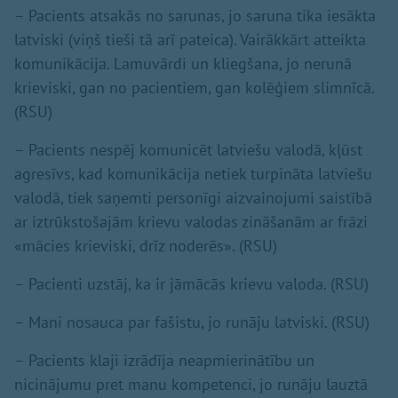
– Pacients atsakās no sarunas, jo saruna tika iesākta
latviski (viņš tieši tā arī pateica). Vairākkārt atteikta
komunikācija. Lamuvārdi un kliegšana, jo nerunā
krieviski, gan no pacientiem, gan kolēģiem slimnīcā.
(RSU)
– Pacients nespēj komunicēt latviešu valodā, kļūst
agresīvs, kad komunikācija netiek turpināta latviešu
valodā, tiek saņemti personīgi aizvainojumi saistībā
ar iztrūkstošajām krievu valodas zināšanām ar frāzi
«mācies krieviski, drīz noderēs». (RSU)
– Pacienti uzstāj, ka ir jāmācās krievu valoda. (RSU)
– Mani nosauca par fašistu, jo runāju latviski. (RSU)
– Pacients klaji izrādīja neapmierinātību un
nicinājumu pret manu kompetenci, jo runāju lauztā