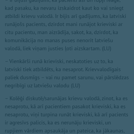
kad pasaku, ka nevaru izskaidrot kaut ko vai sniegt
atbildi krievu valodā. Ir bijis arī gadījums, ka latviski
runājošs pacients, dzirdot mani runājot krieviski ar
citu pacientu, man aizrādīja, sakot, ka, dzirdot, ka
komunikācija no manas puses nenorit latviešu
valodā, liek viņam justies ļoti aizskartam. (LU)
– Vienkārši runā krieviski, neskatoties uz to, ka
latviski tiek atbildēts, ka nesaprot. Krievvalodīgais
paliek dusmīgs – vai nu pamet sarunu, vai pārslēdzas
negribīgi uz latviešu valodu (LU)
– Kolēģi diskutē/sarunājas krievu valodā, zinot, ka es
nesaprotu, kā arī pacientiem pasakot krieviski, ka es
nesaprotu, viņi turpina runāt krieviski, kā arī pacients
ir agresīvs palicis, ka es nerunāju krieviski, un
rupjiem vārdiem apsaukāja un pateica, ka jākaunas,