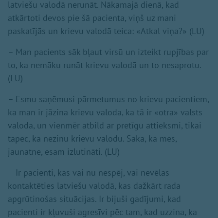
latviešu valodā nerunāt. Nākamajā dienā, kad
atkārtoti devos pie šā pacienta, viņš uz mani
paskatījās un krievu valodā teica: «Atkal viņa?» (LU)
– Man pacients sāk bļaut virsū un izteikt rupjības par
to, ka nemāku runāt krievu valodā un to nesaprotu.
(LU)
– Esmu saņēmusi pārmetumus no krievu pacientiem,
ka man ir jāzina krievu valoda, ka tā ir «otra» valsts
valoda, un vienmēr atbild ar pretīgu attieksmi, tikai
tāpēc, ka nezinu krievu valodu. Saka, ka mēs,
jaunatne, esam izlutināti. (LU)
– Ir pacienti, kas vai nu nespēj, vai nevēlas
kontaktēties latviešu valodā, kas dažkārt rada
apgrūtinošas situācijas. Ir bijuši gadījumi, kad
pacienti ir kļuvuši agresīvi pēc tam, kad uzzina, ka