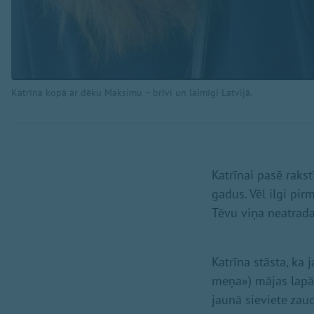
Katrīna kopā ar dēku Maksimu – brīvi un laimīgi Latvijā.
Katrīnai pasē rakst
gadus. Vēl ilgi pir
Tēvu viņa neatrada,
Katrīna stāsta, ka
meņa») mājas lapā 
jaunā sieviete zau