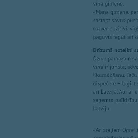
viņa ģimene.
«Mana ģimene, par l
sastapt savus pusb
uztver pozitīvi, vi
paguvis iegūt arī 
Drīzumā noteikti s
Dzīve pamazām sāk 
viņa ir juriste, ad
likumdošanu. Taču
dispečere – loģist
arī Latvijā. Abi ar
saņemto palīdzību.
Latviju.
«Ar brāļiem Ogrē u