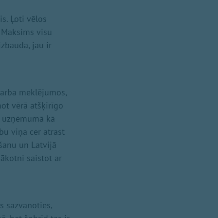
s. Ļoti vēlos
s Maksims visu
izbauda, jau ir
 darba meklējumos,
mot vērā atšķirīgo
mu uzņēmumā kā
bu viņa cer atrast
mšanu un Latvijā
ākotni saistot ar
s sazvanoties,