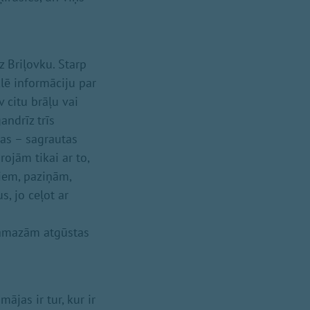
 Briļovku. Starp
lē informāciju par
v citu brāļu vai
andrīz trīs
as – sagrautas
rojām tikai ar to,
iem, paziņām,
, jo ceļot ar
 pamazām atgūstas
ājas ir tur, kur ir