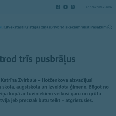
Kontakti
Reklāma
ļi
Cilvēkstāsti
Kristīgās ziņas
Brīvbrīdis
Reklāmraksti
Pasākumi
trod trīs pusbrāļus
 Katrīna Zvirbule – Hotčenkova aizvadījusi
a skola, augstskola un izveidota ģimene. Bēgot no
iņa kopā ar tuviniekiem veikusi garu un grūtu
tvijā jeb precīzāk būtu teikt – atgriezusies.