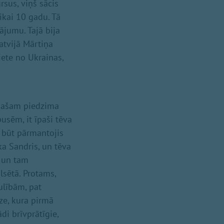
sus, viņš sācis
ikai 10 gadu. Tā
ājumu. Tajā bija
atvijā Mārtiņa
iete no Ukrainas,
 pašam piedzima
usēm, it īpaši tēva
tu būt pārmantojis
ka Sandris, un tēva
a un tam
lsētā. Protams,
aulībām, pat
lze, kura pirmā
di brīvprātīgie,