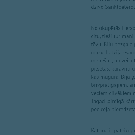
dzīvo Sanktpēterb
No okupētās Herso
citu, tieši tur ma
tēvu. Biju bezgala 
māsu. Latvijā esam 
mēnešus, pieveico
pilsētas, karavīru 
kas mugurā. Bija ļ
brīvprātīgajiem, ar
veciem cilvēkiem n
Tagad laimīgā kārt
pēc ceļā pieredzēt
Katrīna ir pateicīg