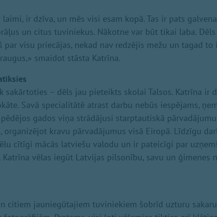
aimi, ir dzīva, un mēs visi esam kopā. Tas ir pats galvenai
rāļus un citus tuviniekus. Nākotne var būt tikai laba. Dēl
ņš par visu priecājas, nekad nav redzējis mežu un tagad to 
draugus,» smaidot stāsta Katrīna.
atiksies
sakārtoties – dēls jau pieteikts skolai Talsos. Katrīna ir
vokāte. Savā specialitātē atrast darbu nebūs iespējams, ņe
 pēdējos gados viņa strādājusi starptautiskā pārvadāju
e, organizējot kravu pārvadājumus visā Eiropā. Līdzīgu dar
 dēlu cītīgi mācās latviešu valodu un ir pateicīgi par uzņe
 Katrīna vēlas iegūt Latvijas pilsonību, savu un ģimenes n
n citiem jauniegūtajiem tuviniekiem šobrīd uzturu sakaru