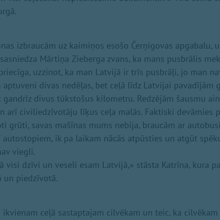
urgā.
nas izbraucām uz kaimiņos esošo Čerņigovas apgabalu, uz
ni sasniedza Mārtiņa Zieberga zvans, ka mans pusbrālis mek
priecīga, uzzinot, ka man Latvijā ir trīs pusbrāļi, jo man na
aptuveni divas nedēļas, bet ceļā līdz Latvijai pavadījām g
t gandrīz divus tūkstošus kilometru. Redzējām šausmu ain
un arī civiliedzīvotāju līķus ceļa malās. Faktiski devāmies p
oti grūti, savas mašīnas mums nebija, braucām ar autobus
ī autostopiem, ik pa laikam nācās atpūsties un atgūt spēkus
av viegli.
ā visi dzīvi un veseli esam Latvijā,» stāsta Katrīna, kura
ā un piedzīvotā.
a ikvienam ceļā sastaptajam cilvēkam un teic, ka cilvēkam m