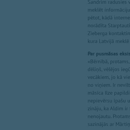
Sandrim radusies v
meklēt informāciju 
pētot, kādā interne
norādīta Starptaut
Zieberga kontaktinf
kura Latvijā meklē
Par pusmāsas eksi
«Bērnībā, protams,
dēliņš, vēlējos ie
vecākiem, jo kā vie
no viņiem. Ir nevi
māsīca Ilze papildi
nepievērsu īpašu u
zināju, ka Aldim ir
nenojautu. Protams,
sazinājās ar Mārtiņ