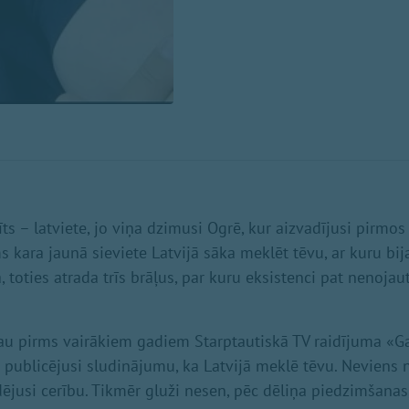
īts – latviete, jo viņa dzimusi Ogrē, kur aizvadījusi pirmos
ms kara jaunā sieviete Latvijā sāka meklēt tēvu, ar kuru bij
 toties atrada trīs brāļus, par kuru eksistenci pat nenojaut
 jau pirms vairākiem gadiem Starptautiskā TV raidījuma «G
publicējusi sludinājumu, ka Latvijā meklē tēvu. Neviens n
dējusi cerību. Tikmēr gluži nesen, pēc dēliņa piedzimšanas