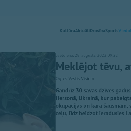
Kultūra
Aktuāli
Drošība
Sports
Viedok
Svētdiena, 28. augusts, 2022 09:22
Meklējot tēvu, a
Ogres Vēstis Visiem
Gandrīz 30 savas dzīves gadus
Hersonā, Ukrainā, kur pabeigt
okupācijas un kara šausmām, v
ceļu, līdz beidzot ieradusies La