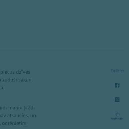
Dalīties
 piecus dzīves
a zuduši sakari.
a.
aidi mani» («Ždi
av atsaucies, un
Kopēt saiti
, ogrēnietim