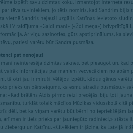
ēlme izpētīt savu dzimtas koku. Izmantojot interneta resur
par tēva tuviniekiem, jo tētis nomiris, kad Sandrim bijis t
ta vietnē Sandris nejauši uzgājis Katrīnas ievietoto sludin
iskā TV raidījuma «Gaidi mani» («Ždi meņa») brīvprātīgā L
ormācija. Ar viņu sazinoties, gūts apstiprinājums, ka siev
 tēvu, patiesi varētu būt Sandra pusmāsa.
stenci pat nenojauš
 mani neinteresēja dzimtas saknes, bet pieaugot un, kad
gūt vairāk informācijas par maniem vecvecākiem no abām p
ni, tā otri jau ir miruši. Vēlējos izpētīt, kādus gēnus varē
ltots prieks un pārsteigums, ka esmu atradis pusmāsu,» sa
na: «Kad brālēns Aldis pirmo reizi precējās, biju ļoti jaun
zmanību, turklāt tolaik mācījos Mūzikas vidusskolā citā pi
 trīs dēli, bet ka viņam varētu būt bērni no iepriekšējām l
 arī man ir liels prieks par jauniegūto radinieci,» stāsta I
u Ziebergu un Katrīnu. «Cilvēkiem ir jāzina, ka Latvijā ir šā