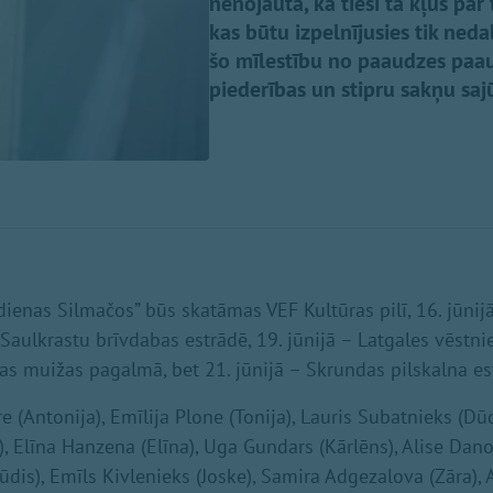
nenojauta, ka tieši tā kļūs pa
kas būtu izpelnījusies tik neda
šo mīlestību no paaudzes paau
piederības un stipru sakņu saj
dienas Silmačos” būs skatāmas VEF Kultūras pilī, 16. jūnij
– Saulkrastu brīvdabas estrādē, 19. jūnijā – Latgales vēstnie
as muižas pagalmā, bet 21. jūnijā – Skrundas pilskalna es
 (Antonija), Emīlija Plone (Tonija), Lauris Subatnieks (Dū
, Elīna Hanzena (Elīna), Uga Gundars (Kārlēns), Alise Dano
dis), Emīls Kivlenieks (Joske), Samira Adgezalova (Zāra), A