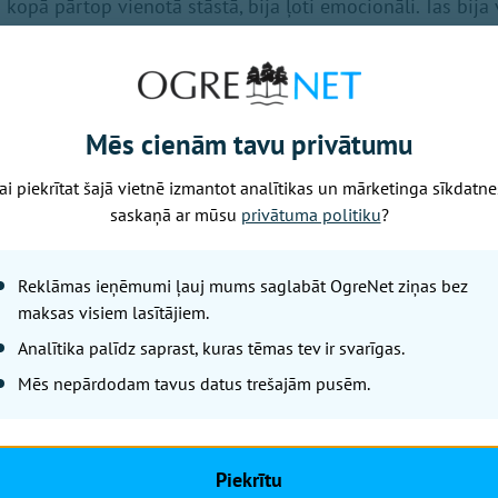
kopā pārtop vienotā stāstā, bija ļoti emocionāli. Tas bija
ocijām nespēju valdīt aizkustinājuma asaras.
darbam?
tas, cilvēki un skaņas. Tas, kā viss apkārt skan un vibrē, 
Mēs cienām tavu privātumu
n iedvesma nav viena konkrēta lieta, tā vairāk nāk no ik
ai piekrītat šajā vietnē izmantot analītikas un mārketinga sīkdatne
kas pēkšņi “atskan” un iedod ideju tālākam darbam.
saskaņā ar mūsu
privātuma politiku
?
adumi?
nav ļoti klasisku veselīgo ieradumu, bet es apzināti veido
Reklāmas ieņēmumi ļauj mums saglabāt OgreNet ziņas bez
maksas visiem lasītājiem.
esot radošā vidē – skaņā, dabā vai darbā ar idejām. Tas man
Analītika palīdz saprast, kuras tēmas tev ir svarīgas.
Mēs nepārdodam tavus datus trešajām pusēm.
dumi?
uties par traku. Ja kaut kas mani patiešām ieinteresē, es va
 aizmirstot par pārējo līdzsvaru. Tas vienlaikus ir arī mans
Piekrītu