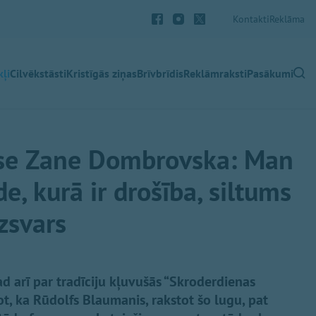
Kontakti
Reklāma
ļi
Cilvēkstāsti
Kristīgās ziņas
Brīvbrīdis
Reklāmraksti
Pasākumi
ise Zane Dombrovska: Man
de, kurā ir drošība, siltums
dzsvars
ad arī par tradīciju kļuvušās “Skroderdienas
t, ka Rūdolfs Blaumanis, rakstot šo lugu, pat