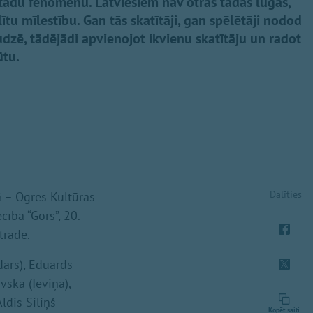
r tādu fenomenu. Latviešiem nav otras tādas lugas,
lītu mīlestību. Gan tās skatītāji, gan spēlētāji nodod
dzē, tādējādi apvienojot ikvienu skatītāju un radot
ūtu.
Dalīties
ā – Ogres Kultūras
cībā “Gors”, 20.
trādē.
dars), Eduards
vska (Ieviņa),
ldis Siliņš
Kopēt saiti