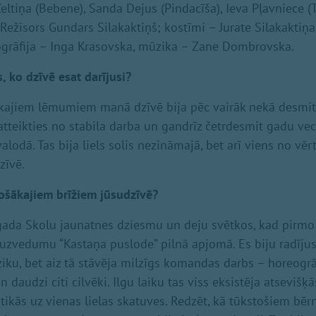
ltiņa (Bebene), Sanda Dejus (Pindacīša), Ieva Pļavniece (T
 Režisors Gundars Silakaktiņš; kostīmi – Jurate Silakaktiņa
ogrāfija – Inga Krasovska, mūzika – Zane Dombrovska.
, ko dzīvē esat darījusi?
kajiem lēmumiem manā dzīvē bija pēc vairāk nekā desmit
 atteikties no stabila darba un gandrīz četrdesmit gadu v
alodā. Tas bija liels solis nezināmajā, bet arī viens no vē
īvē.
ošākajiem brīžiem jūsu
dzīvē?
gada Skolu jaunatnes dziesmu un deju svētkos, kad pirmo r
uzvedumu “Kastaņa puslode” pilnā apjomā. Es biju radījus
u, bet aiz tā stāvēja milzīgs komandas darbs – horeogrāfi
 daudzi citi cilvēki. Ilgu laiku tas viss eksistēja atsevišķā
satikās uz vienas lielas skatuves. Redzēt, kā tūkstošiem bē