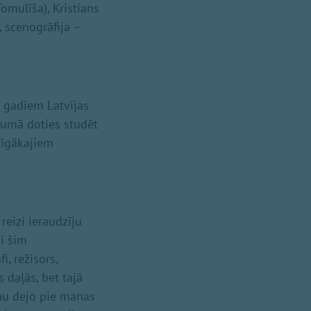
omulīša), Kristians
, scenogrāfija –
 gadiem Latvijas
ecumā doties studēt
rtīgākajiem
eizi ieraudzīju
i šim
, režisors,
s daļās, bet tajā
rnu dejo pie manas