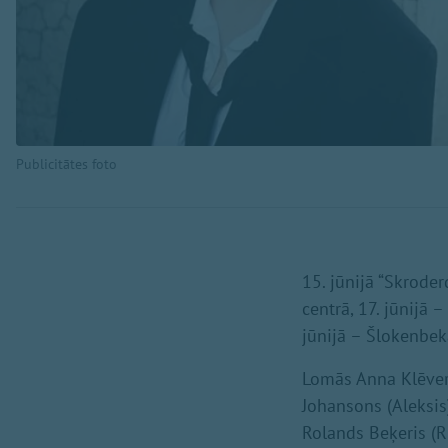
Publicitātes foto
15. jūnijā “Skroder
centrā, 17. jūnijā 
jūnijā – Šlokenbek
Lomās Anna Klēvere
Johansons (Aleksis)
Rolands Beķeris (Rū