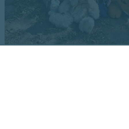
Attēls no Yuriy Yurchyk personīgā arhīva
Pie traģiskā notik
raksta: " Šajā bru
Viktora mazmeita...
ka "Kad ziņās notie
Jautājums bez atbi