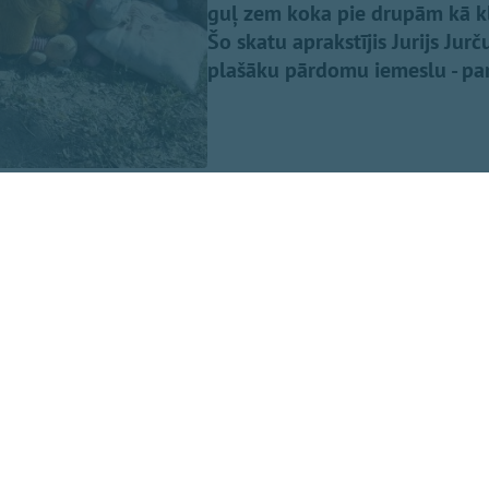
guļ zem koka pie drupām kā klu
Šo skatu aprakstījis Jurijs Jur
plašāku pārdomu iemeslu - par
uma ieraksta
Facebook,
baptistu mācītājs Edgars Mažis, pi
tālajā uzbrukumā tika nogalināta 11 gadīga meitene, mana
" Uz ierakstu vienaldzīgs nespēj palikt arī mācītājs Pēteri
košais kļūst stipri personīgs…"
ldes