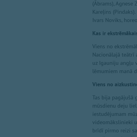
(Ābrams), Agnese Ze
Kareļins (Pindaks).
Ivars Noviks, hore
Kas ir ekstrēmākais
Viens no ekstrēmā
Nacionālajā teātrī
uz Igauniju angļu v
lēmumiem manā dz
Viens no
aizkustin
Tas bija pagājušā 
mūsdienu deju liel
iestudējumam mūzik
videomākslinieki un
brīdī pirmo reizi 