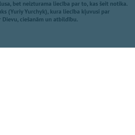
sa, bet neizturama liecība par to, kas šeit notika.
čuks (Yuriy Yurchyk), kura liecība kļuvusi par
 Dievu, ciešanām un atbildību.
Dalīties
eminot upurus
 armijas kolēģa
s Eisāns, norādot,