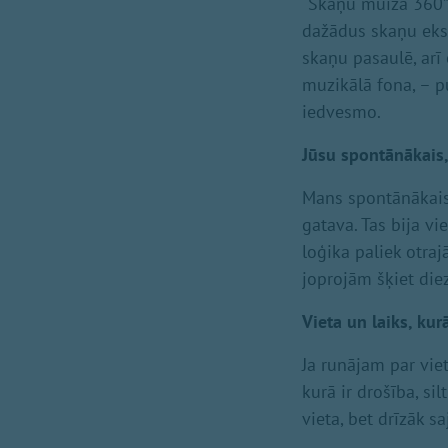
“Skaņu muižā 360”,
dažādus skaņu eks
skaņu pasaulē, arī 
muzikālā fona, – pu
iedvesmo.
Jūsu spontānākais,
Mans spontānākais 
gatava. Tas bija vi
loģika paliek otraj
joprojām šķiet die
Vieta un laiks, kur
Ja runājam par viet
kurā ir drošība, si
vieta, bet drīzāk s