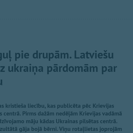
guļ pie drupām. Latviešu
uz ukraiņa pārdomām par
u
s kristieša liecību, kas publicēta pēc Krievijas
as centrā. Pirms dažām nedēļām Krievijas vadāmā
dzīvojamo māju kādas Ukrainas pilsētas centrā.
ezultātā gāja bojā bērni. Viņu rotaļlietas joprojām