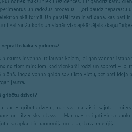
 kur notiek mākslinieku rezidences. Tur gandrīz katru dien
perimentus un radošus procesus – ļoti daudz neparastu un
elektroniskā formā. Un paralēli tam ir arī daba, kas pati ir
tni vai varžu koris un vispār viss apkārtējais skaņu “orķest
 nepraktiskākais pirkums?
pirkums ir vanna uz lauvas kājām, lai gan vannas istaba
ens no tiem mirkļiem, kad vienkārši redzi un saproti – jā, t
ā plānā. Tagad vanna gaida savu īsto vietu, bet pati ideja 
zgan jautra.
ā gribētu dzīvot?
u, kur es gribētu dzīvot, man svarīgākais ir sajūta – miers
ltums un cilvēcisks līdzsvars. Man nav obligāti viena konkr
ajūta, ka apkārt ir harmonija un laba, dzīva enerģija.