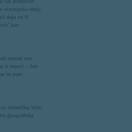
u var piedzīvot
 aizraujošu ideju
 kā daļa no šī
ris”, kas
 vēl nemaz nav
as ir mans! –, bet
par to man
 un mīlestība. Vide,
ēta ģeogrāfiska