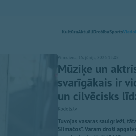
Kultūra
Aktuāli
Drošība
Sports
Viedok
Pirmdiena, 15. jūnijs, 2026 15:08
Mūziķe un aktr
svarīgākais ir vi
un cilvēcisks lī
Kodols.lv
Tuvojas vasaras saulgrieži, tāt
Silmačos”. Varam droši apgalvo