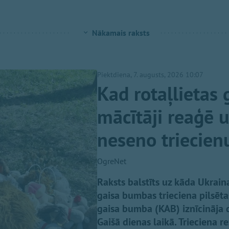
Nākamais raksts
Piektdiena, 7. augusts, 2026 10:07
Kad rotaļlietas 
mācītāji reaģē 
neseno triecien
OgreNet
Raksts balstīts uz kāda Ukraina
gaisa bumbas trieciena pilsēt
gaisa bumba (KAB) iznīcināja 
Gaišā dienas laikā. Trieciena r