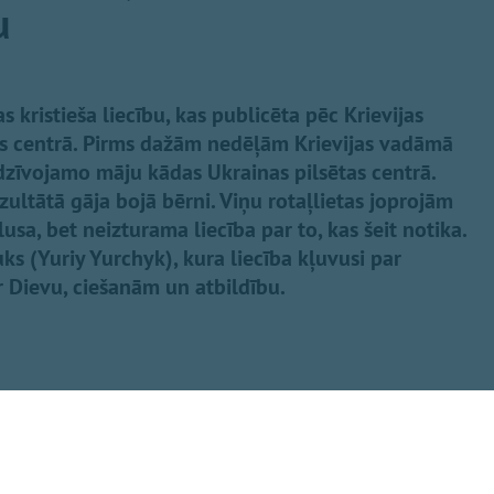
u
s kristieša liecību, kas publicēta pēc Krievijas
as centrā. Pirms dažām nedēļām Krievijas vadāmā
dzīvojamo māju kādas Ukrainas pilsētas centrā.
ezultātā gāja bojā bērni. Viņu rotaļlietas joprojām
sa, bet neizturama liecība par to, kas šeit notika.
čuks (Yuriy Yurchyk), kura liecība kļuvusi par
 Dievu, ciešanām un atbildību.