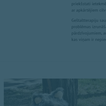
priekšstati ietekm
ar apkārtējiem cil
Geštaltterapiju sau
problēmas izrunāšan
pārdzīvojumiem, ar 
kas viņam ir nepi