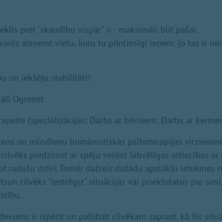
zeklis pret "skaudību vispār" ir - maksimāli būt pašai.
arēs aizņemt vietu, kuru tu pilntiesīgi ieņem: jo tas ir ne
u un iekšēju stabilitāti!
iāli Ogrenet
rapeite (specializācijas: Darbs ar bērniem; Darbs ar ķermen
 viens no mūsdienu humānistiskās psihoterapijas virzieniem
 cilvēks piedzimst ar spēju veidot labvēlīgas attiecības ar
not radošu dzīvi. Tomēr dažreiz dažādu apstākļu ietekmes r
tsun cilvēks "iestrēgst" situācijās vai priekšstatos par sevi
stību.
devums ir izpētīt un palīdzēt cilvēkam saprast, kā šīs situ