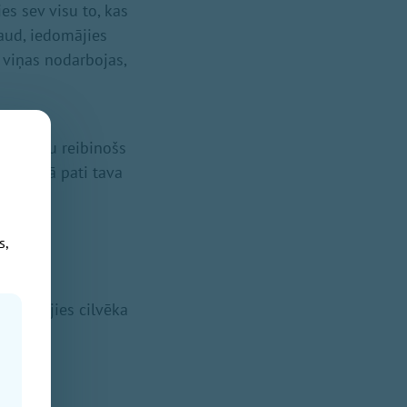
es sev visu to, kas
kaud, iedomājies
o viņas nodarbojas,
ēts galvu reibinošs
Tā ir tā pati tava
s,
azeminājies cilvēka