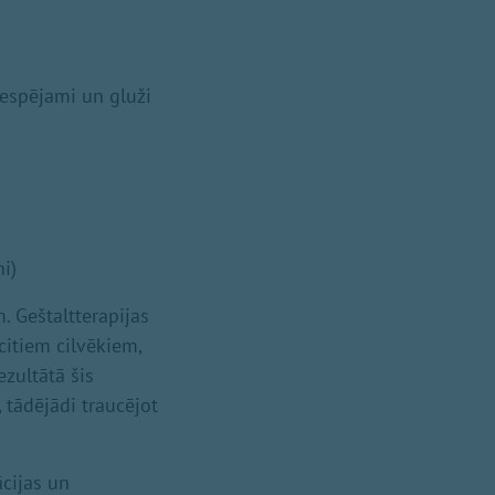
iespējami un gluži
i)
. Geštaltterapijas
 citiem cilvēkiem,
ezultātā šis
, tādējādi traucējot
ācijas un