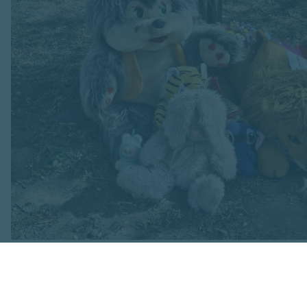
Attēls no Yuriy Yurchyk personīgā arhīva