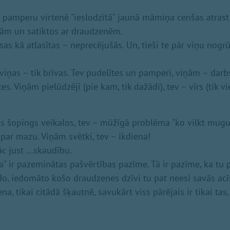
 pamperu virtenē "ieslodzītā" jaunā māmiņa cenšas atras
jām un satiktos ar draudzenēm.
sas kā atlasītas – neprecējušās. Un, tieši te pār viņu nogrū
, viņas – tik brīvas. Tev pudelītes un pamperi, viņām – darbs
es. Viņām pielūdzēji (pie kam, tik dažādi), tev – vīrs (tik vi
s šopings veikalos, tev – mūžīgā problēma "ko vilkt mugur
par mazu. Viņām svētki, tev – ikdiena!
sāc just …skaudību.
a" ir pazeminātas pašvērtības pazīme. Tā ir pazīme, ka tu 
o, iedomāto košo draudzenes dzīvi tu pat neesi savās acīs 
ena, tikai citādā šķautnē, savukārt viss pārējais ir tikai tas