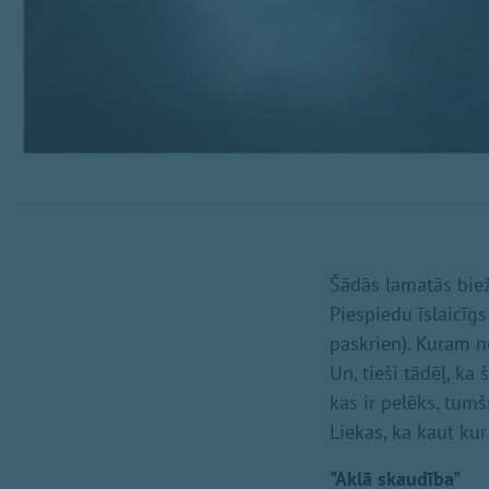
Šādās lamatās biež
Piespiedu īslaicīgs
paskrien). Kuram 
Un, tieši tādēļ, ka
kas ir pelēks, tumš
Liekas, ka kaut kur
"Aklā skaudība"