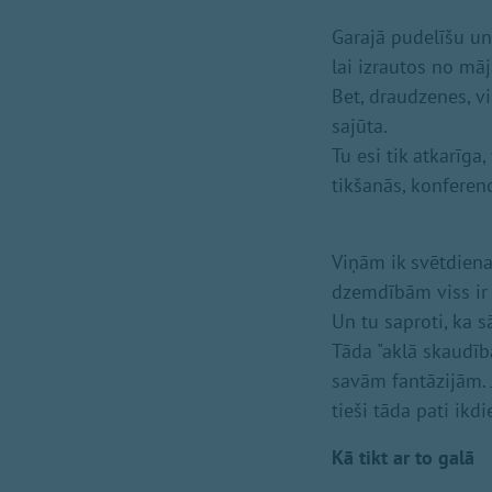
Garajā pudelīšu un
lai izrautos no mā
Bet, draudzenes, vi
sajūta.
Tu esi tik atkarīga
tikšanās, konferenc
Viņām ik svētdiena
dzemdībām viss ir 
Un tu saproti, ka 
Tāda "aklā skaudīb
savām fantāzijām. J
tieši tāda pati ikdi
Kā tikt ar to galā