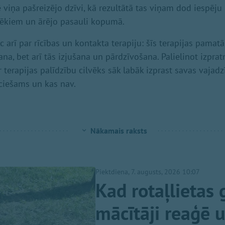
ē viņa pašreizējo dzīvi, kā rezultātā tas viņam dod iespēj
vēkiem un ārējo pasauli kopumā.
c arī par rīcības un kontakta terapiju: šīs terapijas pamatā 
a, bet arī tās izjušana un pārdzīvošana. Palielinot izprat
terapijas palīdzību cilvēks sāk labāk izprast savas vajadzī
eciešams un kas nav.
Nākamais raksts
Piektdiena, 7. augusts, 2026 10:07
Kad rotaļlietas 
mācītāji reaģē 