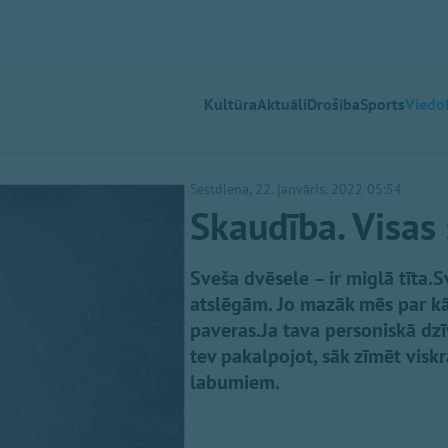
Kultūra
Aktuāli
Drošība
Sports
Viedok
Sestdiena, 22. janvāris, 2022 05:54
Skaudība. Visas
Sveša dvēsele – ir miglā tīta.
atslēgām. Jo mazāk mēs par kā
paveras.Ja tava personiskā dzīv
tev pakalpojot, sāk zīmēt vis
labumiem.