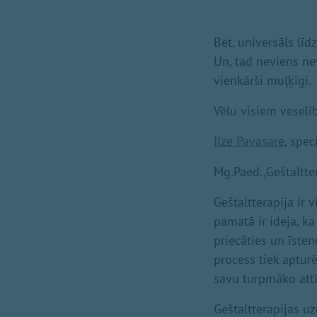
Bet, universāls līd
Un, tad neviens nev
vienkārši muļķīgi.
Vēlu visiem veselīb
Ilze Pavasare
, spec
Mg.Paed.,Geštaltte
Geštaltterapija ir
pamatā ir ideja, ka
priecāties un īste
process tiek apturē
savu turpmāko attī
Geštaltterapijas uz