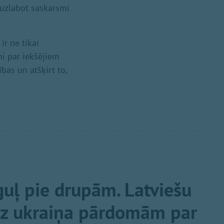
u uzlabot saskarsmi
ir ne tikai
ni par iekšējiem
bas un atšķirt to,
guļ pie drupām. Latviešu
uz ukraiņa pārdomām par