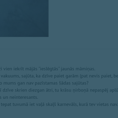
i vien iekrīt mājās "ieslēgtās" jaunās māmiņas.
 vakuums, sajūta, ka dzīve paiet garām (pat nevis paiet, be
no mums gan nav pazīstamas šādas sajūtas?
 šī dzīve skrien diezgan ātri, tu krāsu ņirboņā nepaspēj aplū
s un neinteresants.
 tepat tuvumā iet vaļā skaļš karnevāls, kurā tev vietas nav