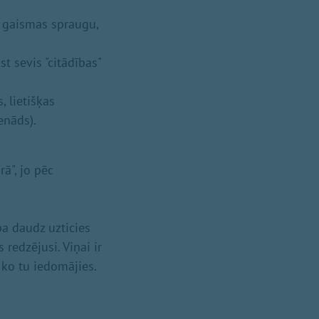
t gaismas spraugu,
st sevis "citādības"
, lietišķas
enāds).
ā", jo pēc
pa daudz uzticies
redzējusi. Viņai ir
, ko tu iedomājies.