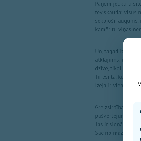
Paņem jebkuru situā
tev skauda: visus 
sekojoši: augums, m
kamēr tu viņas ner
Un, tagad izvērtē š
atklājums: uzglezno
dzīve, tikai - tava "
Tu esi tā, kura tajā
V
Izeja ir viena – ir 
Greizsirdība un sk
pašvērtējums.
Tas ir signāls: ir l
Sāc no mazumiņa: p