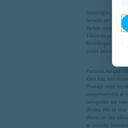
Iedomājies: cik da
iešanās un skrieša
Varbūt noderēs, lūk
Tikšanās prieki ar 
Brīnišķīgas zāles 
pašas personu un r
Padomā, ko gan tād
Kaut kas, kas viņi
Pirmajā reizē vienk
neapmierināta ar se
neiegulies pie telev
dīvāns. Pēc tā visa
dienu, un jau nāka
ar smaidu. Noteikti