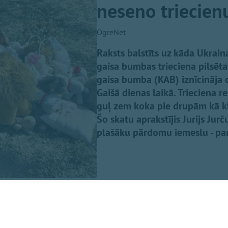
neseno triecien
OgreNet
Raksts balstīts uz kāda Ukraina
gaisa bumbas trieciena pilsēt
gaisa bumba (KAB) iznīcināja 
Gaišā dienas laikā. Trieciena r
guļ zem koka pie drupām kā klu
Šo skatu aprakstījis Jurijs Jur
plašāku pārdomu iemeslu - par