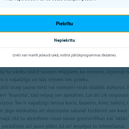
udz labu lietu viņa ieraudzītu tavā dzīvē? Tās pašas, par k
nās pavisam esi aizmirsusi.
Piekrītu
, kāds špikerītis: piemēram, stabilitāte, ģimenisks siltum
tuvajiem, kuri vienmēr ir tev blakus.
Nepiekrītu
pret pasīvu skaudību ir aktīva radoša darbība, kā arī uzma
ūpes par sevi, mīļoto.
Izvēli vari mainīt jebkurā laikā, notīrot pārlūkprogrammas sīkdatnes.
u tu varētu izdrīt saviem mīļajiem, ko neviens, izņemot te
em ir vajadzīgs un kas viņiem nes prieku.
ārši izcep jaunu torti vai nomaini visās istabās aizkarus. J
vi "kopumā", tad neļauj sev apstāties. Lai arī cik nogurusi
izora. Tev ir vajadzīgs tenisa korts, baseins, kino, teātris, 
 ir jēga ielūkoties arī skaistuma salonā! Uzdāvini sev kaut
majā rītā tu atcerēsies visas savas greizsirdības vai "aklā
 parādīsies arī jauni plāni, kā arī iespējas to īstenošanai.