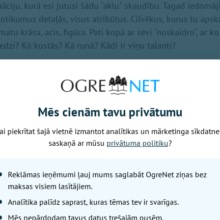
ciju, kurā esi jutusi šādu "aklu" skaudību. Tagad iedomāji
notikumus detaļās, visus atribūtus. Cilvēkus, kurus tu aps
atu krāsa, acis, figūra. Pati kopā ar sevi "noskaidro", ar k
edzi? Kā kustās? Kā runā? Kādi ir viņu talanti?
o nokaitēto, sevis izveidoto fantāziju tēlu. Tev tiek garant
tā glezna ir tik vien kā tavas personiskās dzīves pretpols! 
ideālā" dzīve!
Mēs cienām tavu privātumu
 runā un staigā, vienīgi - tāda, kādai tev gribētos būt.
ai piekrītat šajā vietnē izmantot analītikas un mārketinga sīkdatne
jāstrādā ar sevi un ar savu dzīvi.
saskaņā ar mūsu
privātuma politiku
?
audība – ir sarkanās lampiņas, kuras iedegas tad, kad ir p
Reklāmas ieņēmumi ļauj mums saglabāt OgreNet ziņas bez
maksas visiem lasītājiem.
aiks padomāt par sevi.
Analītika palīdz saprast, kuras tēmas tev ir svarīgas.
askaties uz sevi ar tās pašas savas draudzenes acīm.
Mēs nepārdodam tavus datus trešajām pusēm.