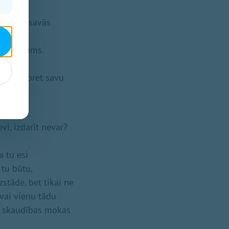
urām tu savās
s, mājīgums.
nīgums pret savu
vi, izdarīt nevar?
a tu esi
 tu būtu,
izstāde, bet tikai ne
 vai vienu tādu
s" skaudības mokas