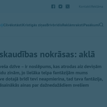
Kontakti
Reklāma
ļi
Cilvēkstāsti
Kristīgās ziņas
Brīvbrīdis
Reklāmraksti
Pasākumi
 skaudības nokrāsas: aklā
Sveša dzīve – ir noslēpums, kas atrodas aiz deviņām
du zinām, jo lielāka telpa fantāzijām mums
e dotajā brīdī tevi neapmierina, tad tava fantāzija,
krāsainākās ainas par dažnedažādiem svešiem