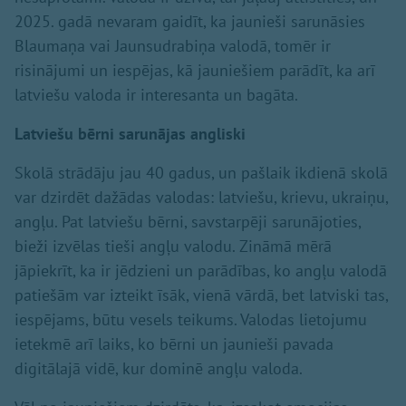
2025. gadā nevaram gaidīt, ka jaunieši sarunāsies
Blaumaņa vai Jaunsudrabiņa valodā, tomēr ir
risinājumi un iespējas, kā jauniešiem parādīt, ka arī
latviešu valoda ir interesanta un bagāta.
Latviešu bē
rni sarun
ājas angliski
Skolā strādāju jau 40 gadus, un pašlaik ikdienā skolā
var dzirdēt dažādas valodas: latviešu, krievu, ukraiņu,
angļu. Pat latviešu bērni, savstarpēji sarunājoties,
bieži izvēlas tieši angļu valodu. Zināmā mērā
jāpiekrīt, ka ir jēdzieni un parādības, ko angļu valodā
patiešām var izteikt īsāk, vienā vārdā, bet latviski tas,
iespējams, būtu vesels teikums. Valodas lietojumu
ietekmē arī laiks, ko bērni un jaunieši pavada
digitālajā vidē, kur dominē angļu valoda.