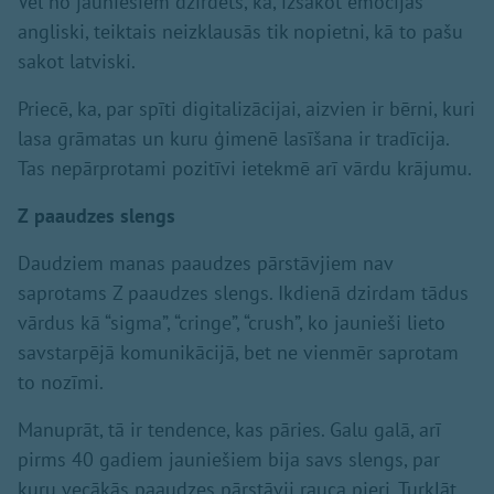
Vēl no jauniešiem dzirdēts, ka, izsakot emocijas
angliski, teiktais neizklausās tik nopietni, kā to pašu
sakot latviski.
Priecē, ka, par spīti digitalizācijai, aizvien ir bērni, kuri
lasa grāmatas un kuru ģimenē lasīšana ir tradīcija.
Tas nepārprotami pozitīvi ietekmē arī vārdu krājumu.
Z
paaudzes slengs
Daudziem manas paaudzes pārstāvjiem nav
saprotams Z paaudzes slengs. Ikdienā dzirdam tādus
vārdus kā “sigma”, “cringe”, “crush”, ko jaunieši lieto
savstarpējā komunikācijā, bet ne vienmēr saprotam
to nozīmi.
Manuprāt, tā ir tendence, kas pāries. Galu galā, arī
pirms 40 gadiem jauniešiem bija savs slengs, par
kuru vecākās paaudzes pārstāvji rauca pieri. Turklāt