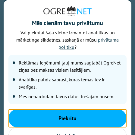
Mēs cienām tavu privātumu
Vai piekrītat šajā vietnē izmantot analītikas un
Foto: Valsts policija / Liene Ozola
mārketinga sīkdatnes, saskaņā ar mūsu
privātuma
Šogad Valsts policijā (VP) fiksēti pieci
politiku
?
disciplinārpārkāpumi alkohola reibumā. Divi
pārkāpumi izdarīti dienesta laikā, bet trīs - ārpus
Reklāmas ieņēmumi ļauj mums saglabāt OgreNet
dienesta. Kopumā laikā no 2021. gada līdz šī gada
ziņas bez maksas visiem lasītājiem.
augustam ieskaitot VP izdarīti 57
Analītika palīdz saprast, kuras tēmas tev ir
disciplinārpārkāpumi alkohola reibumā. No tiem 31
svarīgas.
izdarīts 2021. gadā un 2022. gadā.
Mēs nepārdodam tavus datus trešajām pusēm.
Ilze, darbojas skaistumkopšanā
Policistam ir jābūt paraugam sabiedrībai,
Piekrītu
nedrīkstētu būt tā, ka no policista baidās. Ja
policists ir izdarījis noziegumu, viņam par to ir