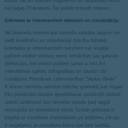
lomās vai arī izlasām fragmentu un skatāmies filmu
vai lugas TV ierakstu. Tas palīdz noturēt interesi.
Grā
matas ar interesantiem tekstiem un vizualiz
āciju
Vēl jauniešu interesi par latviešu valodas apguvi var
radīt kvalitatīvi un mūsdienīgi mācību līdzekļi.
Grāmatas ar interesantiem tekstiem vai iespēja
pašiem veidot stāstus; nevis iemācīties jau gatavas
definīcijas, bet veidot pašiem savas u. tml. Arī
interaktīvas spēles, infografikas un daudzi citi
risinājumi. Piemēram, izdevniecības “Skolas Vārds”
4. klases latviešu valodas mācību grāmatā, kas šogad
tiks piedāvāta skolām aprobēšanai, piedāvāti dažādi
radoši uzdevumi, kas latviešu valodu ļauj apgūt
aizraujošā un interaktīvā veidā. Turklāt grāmata ir
bagāta ar vizuāliem materiāliem un attēliem, cik tas
ir iespējams, jo mūsdienu bērni nav lieli lasītāji.