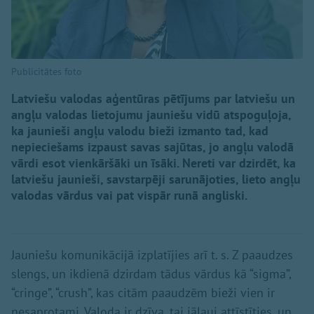
Publicitātes foto
Latviešu valodas aģentūras pētījums par latviešu un
angļu valodas lietojumu jauniešu vidū atspoguļoja,
ka jaunieši angļu valodu bieži izmanto tad, kad
nepieciešams izpaust savas sajūtas, jo angļu valodā
vārdi esot vienkāršāki un īsāki. Nereti var dzirdēt, ka
latviešu jaunieši, savstarpēji sarunājoties, lieto angļu
valodas vārdus vai pat vispār runā angliski.
Jauniešu komunikācijā izplatījies arī t. s. Z paaudzes
slengs, un ikdienā dzirdam tādus vārdus kā “sigma”,
“cringe”, “crush”, kas citām paaudzēm bieži vien ir
nesaprotami. Valoda ir dzīva, tai jāļauj attīstīties, un