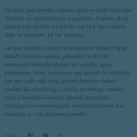
Tie laiki, kad latviešu valodas apguve skolā nozīmēja
diktātus un atstāstījumus, ir pagājuši. Protams, ik pa
laikam tiek rakstīts arī diktāts, bet tā ir tikai neliela
daļa no iespējām, kā var mācīties.
Lai gan jauniešu slengs un anglicismi dažkārt šķiet
drauds latviešu valodai, patiesībā tie drīzāk
atspoguļo laikmeta ietekmi un valodas spēju
pielāgoties. Mūsu uzdevums nav apturēt šo attīstību,
bet gan radīt vidi, kurā jaunieši latviešu valodu
saskata kā mūsdienīgu, radošu un vērtīgu valodu,
kurā ir kvalitatīvi mācību līdzekļi, interaktīvi
risinājumi un iedvesmojošs valodas lietojums, kas
sasaucas ar viņu ikdienas pieredzi.
Dalīties