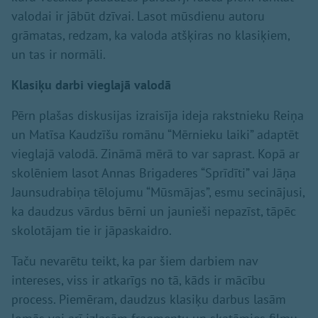
valodai ir jābūt dzīvai. Lasot mūsdienu autoru
grāmatas, redzam, ka valoda atšķiras no klasiķiem,
un tas ir normāli.
Klasi
ķu darbi vieglajā valodā
Pērn plašas diskusijas izraisīja ideja rakstnieku Reiņa
un Matīsa Kaudzīšu romānu “Mērnieku laiki” adaptēt
vieglajā valodā. Zināmā mērā to var saprast. Kopā ar
skolēniem lasot Annas Brigaderes “Sprīdīti” vai Jāņa
Jaunsudrabiņa tēlojumu “Mūsmājas”, esmu secinājusi,
ka daudzus vārdus bērni un jaunieši nepazīst, tāpēc
skolotājam tie ir jāpaskaidro.
Taču nevarētu teikt, ka par šiem darbiem nav
intereses, viss ir atkarīgs no tā, kāds ir mācību
process. Piemēram, daudzus klasiķu darbus lasām