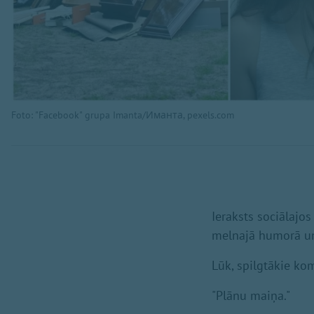
Foto: "Facebook" grupa Imanta/Иманта, pexels.com
Ieraksts sociālajos
melnajā humorā un
Lūk, spilgtākie ko
"Plānu maiņa."