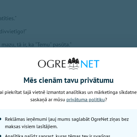
tīties."
divvietīgo!"
 mazu, tā ir, ka "Temu" pasūta."
> nepaspēja notievēt līdz vasarai"
o dārgajiem. Laikam kremēja, bet zārku neatstāja kantorim 
Mēs cienām tavu privātumu
rgot."
s guļamistabas iekārtu nomainīja."
ai piekrītat šajā vietnē izmantot analītikas un mārketinga sīkdatne
saskaņā ar mūsu
privātuma politiku
?
m tika dāvināts !!!"
Reklāmas ieņēmumi ļauj mums saglabāt OgreNet ziņas bez
maksas visiem lasītājiem.
Analītika palīdz saprast, kuras tēmas tev ir svarīgas.