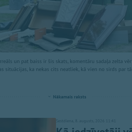
sirreāls un pat baiss ir šis skats, komentāru sadaļa zelta vē
as situācijas, ka nekas cits neatliek, kā vien no sirds par 
Nākamais raksts
Sestdiena, 8. augusts, 2026 11:41
Kā iedzīvotāji v