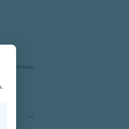
tālākpārdošanai.
s,