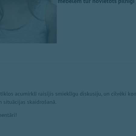
mēbelēm tur novietots pilnīgi 
 tīklos acumirklī raisījis smieklīgu diskusiju, un cilvēki 
 situācijas skaidrošanā.
mentāri!