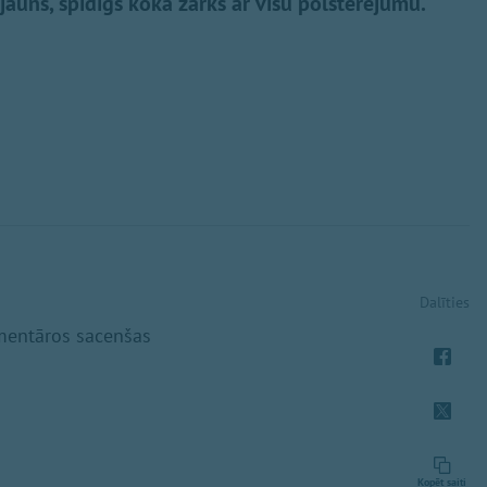
jauns, spīdīgs koka zārks ar visu polsterējumu.
Dalīties
komentāros sacenšas
Kopēt saiti