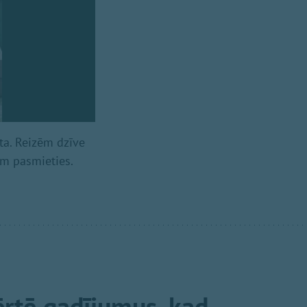
rta. Reizēm dzīve
tām pasmieties.
ērtē gadījumus, kad