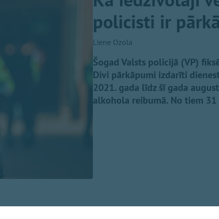
policisti ir pār
Liene Ozola
Šogad Valsts policijā (VP) fik
Divi pārkāpumi izdarīti dienest
2021. gada līdz šī gada august
alkohola reibumā. No tiem 31 