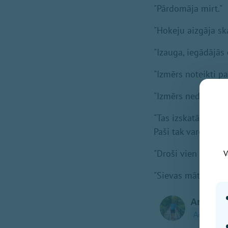
"Pārdomāja mirt."
"Hokeju aizgāja ska
"Izauga, iegādājās 
"Izmērs noteikti pa
"Izmērs nederēja! -
"Tas izskatās ir n
Paši tak varēja noti
"Droši vien vampīr
V
"Sievas mātei laika