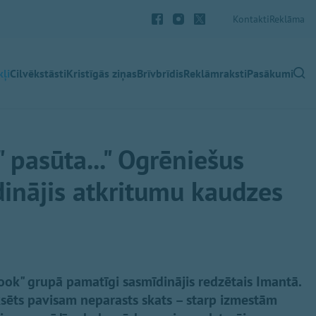
Kontakti
Reklāma
ļi
Cilvēkstāsti
Kristīgās ziņas
Brīvbrīdis
Reklāmraksti
Pasākumi
" pasūta..." Ogrēniešus
inājis atkritumu kaudzes
ook" grupā pamatīgi sasmīdinājis redzētais Imantā.
ksēts pavisam neparasts skats – starp izmestām