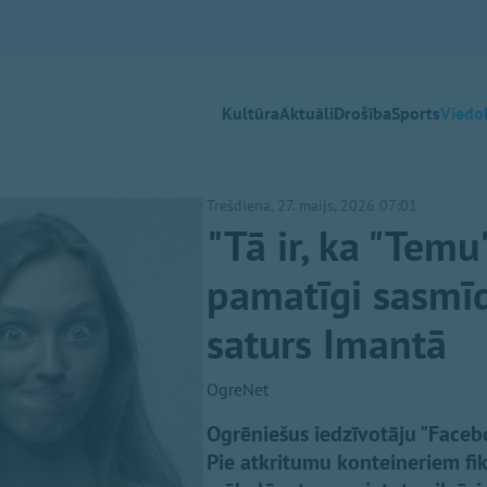
Kultūra
Aktuāli
Drošība
Sports
Viedok
Trešdiena, 27. maijs, 2026 07:01
"Tā ir, ka "Temu
pamatīgi sasmīd
saturs Imantā
OgreNet
Ogrēniešus iedzīvotāju "Faceb
Pie atkritumu konteineriem fi