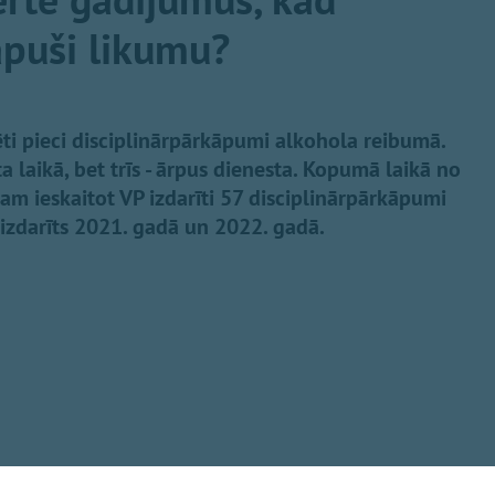
kāpuši likumu?
sēti pieci disciplinārpārkāpumi alkohola reibumā.
a laikā, bet trīs - ārpus dienesta. Kopumā laikā no
am ieskaitot VP izdarīti 57 disciplinārpārkāpumi
izdarīts 2021. gadā un 2022. gadā.