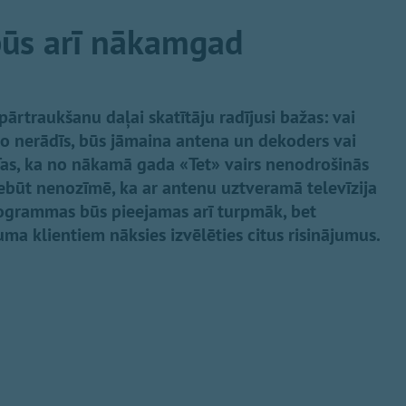
ūs arī nākamgad
ārtraukšanu daļai skatītāju radījusi bažas: vai
o nerādīs, būs jāmaina antena un dekoders vai
 Tas, ka no nākamā gada «Tet» vairs nenodrošinās
nebūt nenozīmē, ka ar antenu uztveramā televīzija
rogrammas būs pieejamas arī turpmāk, bet
a klientiem nāksies izvēlēties citus risinājumus.