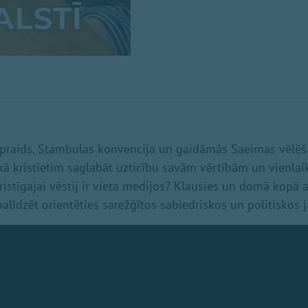
 praids, Stambulas konvencija un gaidāmās Saeimas vēlēš
kā kristietim saglabāt uzticību savām vērtībām un vienlai
ristīgajai vēstij ir vieta medijos? Klausies un domā kopā
 palīdzēt orientēties sarežģītos sabiedriskos un politiskos