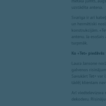
metāla jumts, augst
uzstādīta antena.
Svarīga ir arī kab
un hermētiski noslē
konstrukcijām. «Te
antenu. Ja esošais
turpmāk.
Ko «Tet» piedāvās 
Laura Jansone norā
galvenos risinājumu
Savukārt Tet+ var 
tādēļ klientam nav 
Arī viedtelevizora
dekoderu. Risināju