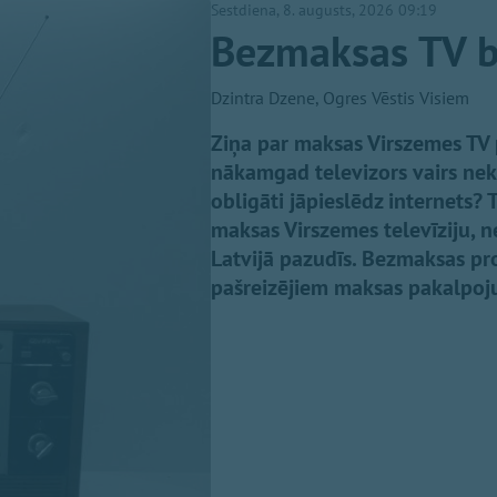
Sestdiena, 8. augusts, 2026 09:19
Bezmaksas TV b
Dzintra Dzene, Ogres Vēstis Visiem
Ziņa par maksas Virszemes TV p
nākamgad televizors vairs nek
obligāti jāpieslēdz internets?
maksas Virszemes televīziju, 
Latvijā pazudīs. Bezmaksas p
pašreizējiem maksas pakalpojum