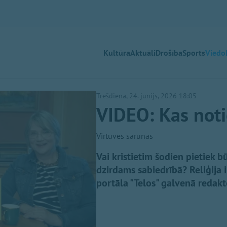
Kultūra
Aktuāli
Drošība
Sports
Viedok
Trešdiena, 24. jūnijs, 2026 18:05
VIDEO: Kas notie
Virtuves sarunas
Vai kristietim šodien pietiek bū
dzirdams sabiedrībā? Reliģija 
portāla "Telos" galvenā redakt