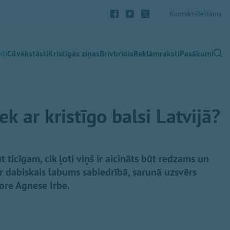
Kontakti
Reklāma
ļi
Cilvēkstāsti
Kristīgās ziņas
Brīvbrīdis
Reklāmraksti
Pasākumi
k ar kristīgo balsi Latvijā?
t ticīgam, cik ļoti viņš ir aicināts būt redzams un
ir dabiskais labums sabiedrībā, sarunā uzsvērs
ore Agnese Irbe.