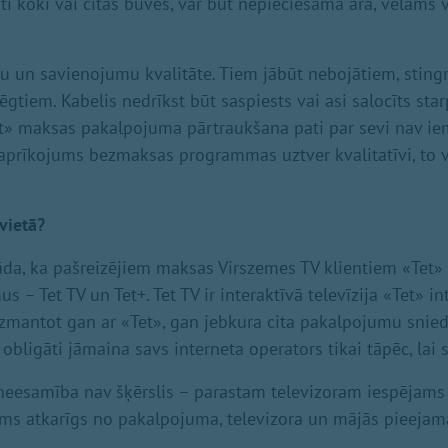
i koki vai citas būves, var būt nepieciešama ārā, vēlams v
eļu un savienojumu kvalitāte. Tiem jābūt nebojātiem, sting
gtiem. Kabelis nedrīkst būt saspiests vai asi salocīts sta
t» maksas pakalpojuma pārtraukšana pati par sevi nav ie
 aprīkojums bezmaksas programmas uztver kvalitatīvi, to v
vietā?
da, ka pašreizējiem maksas Virszemes TV klientiem «Tet»
s – Tet TV un Tet+. Tet TV ir interaktīvā televīzija «Tet» in
izmantot gan ar «Tet», gan jebkura cita pakalpojumu snied
obligāti jāmaina savs interneta operators tikai tāpēc, lai s
 neesamība nav šķērslis – parastam televizoram iespējams 
ms atkarīgs no pakalpojuma, televizora un mājās pieejamā