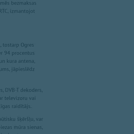
ekmēs bezmaksas
RTC, izmantojot
, tostarp Ogres
r 94 procentus
 un kura antena,
ums, jāpieslēdz
s, DVB-T dekoders,
r televizoru vai
gas raidītājs.
ūtisku šķēršļu, var
biezas mūra sienas,