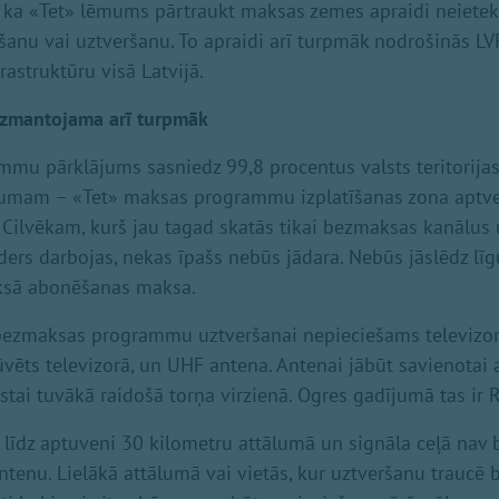
, ka «Tet» lēmums pārtraukt maksas zemes apraidi neiet
anu vai uztveršanu. To apraidi arī turpmāk nodrošinās LV
astruktūru visā Latvijā.
izmantojama arī turpmāk
u pārklājums sasniedz 99,8 procentus valsts teritorijas
jumam – «Tet» maksas programmu izplatīšanas zona aptve
s. Cilvēkam, kurš jau tagad skatās tikai bezmaksas kanālus
ders darbojas, nekas īpašs nebūs jādara. Nebūs jāslēdz līg
aksā abonēšanas maksa.
 bezmaksas programmu uztveršanai nepieciešams televizor
ūvēts televizorā, un UHF antena. Antenai jābūt savienotai a
tai tuvākā raidošā torņa virzienā. Ogres gadījumā tas ir Rī
s līdz aptuveni 30 kilometru attālumā un signāla ceļā nav b
antenu. Lielākā attālumā vai vietās, kur uztveršanu traucē 