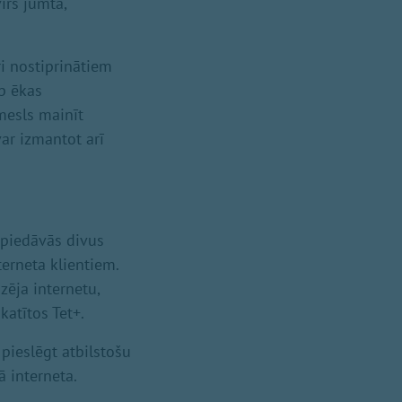
irs jumta,
ri nostiprinātiem
rp ēkas
mesls mainīt
ar izmantot arī
 piedāvās divus
terneta klientiem.
zēja internetu,
katītos Tet+.
pieslēgt atbilstošu
 interneta.