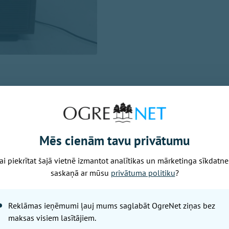
ja skaidro, ka konkurss par tiesībām no 2027. gada nodro
pakalpojumu noslēdzās bez rezultāta, jo nepieteicās nevie
Mēs cienām tavu privātumu
iegt pašreizējo pakalpojumu beidzas 2026. gada 31. dece
ai piekrītat šajā vietnē izmantot analītikas un mārketinga sīkdatne
 nepiedalījās.
saskaņā ar mūsu
privātuma politiku
?
ē – sešas programmas
Reklāmas ieņēmumi ļauj mums saglabāt OgreNet ziņas bez
attiecību un korporatīvās komunikācijas vadītāja Laura Ja
maksas visiem lasītājiem.
konkursa modelis nebija ilgtspējīgs. Tas paredzēja paka