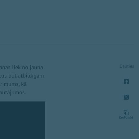
Dalīties
anas liek no jauna
kus būt atbildīgam
 ar mums, kā
 jautājumos.
Kopēt saiti