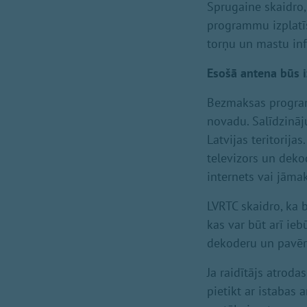
Sprugaine skaidro
programmu izplatīš
torņu un mastu infr
Esošā antena būs 
Bezmaksas programm
novadu. Salīdzinā
Latvijas teritorija
televizors un deko
internets vai jām
LVRTC skaidro, ka
kas var būt arī ieb
dekoderu un pavērs
Ja raidītājs atroda
pietikt ar istabas 