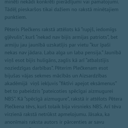
minēti nekādi konkrēti pierādījumi vai pamatojumi.
Tādēļ pieskaršos tikai dažiem no rakstā minētajiem
punktiem.
Pēteris Plečkens rakstā attēlots kā “rupjš, iedomīgs
gļēvulis”, kurš “nekad nav bijis armijas patriots”, bet
armiju jau jaunībā uzskatījis par vietu “kur īpaši
nekas nav jādara. Laba alga un laba pensija.” Jaunībā
viņš esot bijis huligāns, zaglis kā arī “atbalstījis
noziedzīgas darbības”. Pēterim Plečkenam esot
bijušas vājas sekmes mācībās un Aizsardzības
akadēmijā viņš iekļuvis “fiktīvi apejot eksāmenus”
bet to pabeidzis “pateicoties spēcīgai aizmugurei
NBS”. Kā “spēcīgā aizmugure”, rakstā ir attēlots Pētera
Plečkena tēvs, kurš tolaik bija virsnieks NBS. Arī tēva
virzienā rakstā netrūkst apmelojumu. Jāsaka, ka
anonīmais raksta autors ir pārcenties ar savu