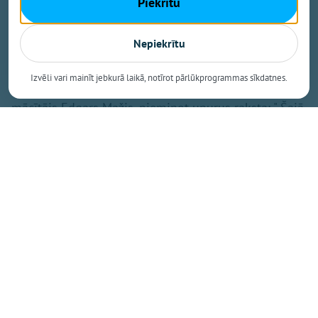
Piekrītu
Šo skatu aprakstījis Jurijs Jurčuks (Yuriy Yurchyk),
kura liecība kļuvusi par plašāku pārdomu iemeslu -
Nepiekrītu
par Dievu, ciešanām un atbildību.
Izvēli vari mainīt jebkurā laikā, notīrot pārlūkprogrammas sīkdatnes.
Pie traģiskā notikuma ieraksta
Facebook,
baptistu
mācītājs Edgars Mažis, pieminot upurus raksta: " Šajā
brutālajā uzbrukumā tika nogalināta 11 gadīga
meitene, mana armijas kolēģa Viktora mazmeita..." Uz
ierakstu vienaldzīgs nespēj palikt arī mācītājs Pēteris
Eisāns, norādot, ka "Kad ziņās notiekošais kļūst stipri
personīgs…"
Jautājums bez atbildes
„Kur ir Dievs?" - šo jautājumu autoram regulāri uzdod
kāds draugs. Un viņš atzīst, ka atbildes viņam nav.
Pastāv ierastās teoloģiskās frāzes par Dieva