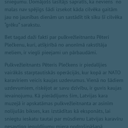
sniegumu. Domājošs lasītājs sapratīs, ka neviens no
malas nav spējīgs šādi izsekot kāda cilvēka gaitām
jau no jaunības dienām un sastādīt tik sīku šī cilvēka
“grēku” sarakstu.
Bet tagad daži fakti par pulkvežleitnantu Pēteri
Plečkenu, kuri, atšķirībā no anonīmā rakstītāja
meliem, ir viegli pieejami un pārbaudāmi.
Pulkvežleitnants Pēteris Plečkens ir piedalījies
vairākās starptautiskās operācijās, kur kopā ar NATO
karavīriem veicis kaujas uzdevumus. Vienā no šādiem
uzdevumiem, riskējot ar savu dzīvību, ir guvis kaujas
ievainojumu. Kā pierādījums šim, Latvijas kara
muzejā ir apskatāmas pulkvežleitnanta ar asinīm
nolijušās bikses, kas izstādītas kā eksponāts, lai
sniegtu ieskatu tautai par mūsdienu Latvijas karavīru
nesavtīgo ieguldījumu miera nodrošināšanā