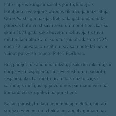
Lato Lapsas kungs ir sašutis par to, kādēļ šis
bataljona izvietojums atrodas tik tuvu jaunuzceltajai
Ogres Valsts ģimnāzijai. Bet, tādā gadījumā daudz
pareizāk būtu vērst savu sašutumu pret tiem, kas šo
skolu 2021.gadā sāka būvēt un uzbūvēja tik tuvu
militārajam objektam, kurš tur jau atradās no 1993.
gada 22. janvāra. Un šeit nu pavisam noteikti nevar
vainot pulkvežleitnantu Pēteri Plečkenu.
Bet, pārejot pie anonīmā raksta, jāsaka ka rakstītājs ir
darījis visu iespējamo, lai savu vēstījumu padarītu
iespaidīgāku. Lai radītu ticamības ilūziju, viņš ir
sarindojis melīgos apgalvojumus par manu vienības
komandieri skrupulozi pa punktiem.
Kā jau parasti, to dara anonīmie apmelotāji, tad arī
šoreiz nevienam no izteiktajam apgalvojumam nav