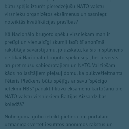
būtu spējis izturēt pieredzējušu NATO valstu
virsnieku organizētos eksāmenus un sasniegt
noteiktās kvalifikācijas prasības?
Kā Nacionālo bruņoto spēku virsniekam man ir
pretīgi un vienlaicīgi skumji lasīt šī anonīmā
rakstītāja savārstījumu, jo uzskatu, ka šis ir spļāviens
ne tikai Nacionālo bruņoto spēku sejā, bet ir vērsts
arī pret mūsu sabiedrotajiem un NATO. Vai tiešām
kāds no lasītājiem pieļauj domu, ka pulkvežleitnants
Pēteris Plečkens būtu spējīgs ar savu “spēcīgo
ietekmi NBS” panākt fiktīvu eksāmenu kārtošanu pie
NATO valstu virsniekiem Baltijas Aizsardzības
koledžā?
Nobeigumā gribu ieteikt pietiek.com portālam
uzmanīgāk vērtēt iesūtītos anonīmos rakstus un