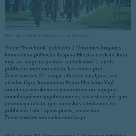
Foto: Vidzemes brigādes zemessargi/Facebook
Vietnē "Facebook" publicēts 2. Vidzemes brigādes
komandiera pulkveža Kaspara Miezīša ieraksts, kurā
viņš asi reaģē uz portālā “pietiek.com” 1. aprīlī
publicēto anonīmo rakstu, kas vērsts pret
Zemessardzes 54. kaujas atbalsta bataljona, kas
atrodas Ogrē, komandieri Pēteri Plečkenu. Viņš
norāda uz vairākiem nepamatotiem un, viņaprāt,
nomelnojošiem apgalvojumiem, kas izskanējuši gan
anonīmajā rakstā, gan publiskos izteikumos no
publicista Lato Lapsas puses, un aizstāv
Zemessardzes virsnieka reputāciju.