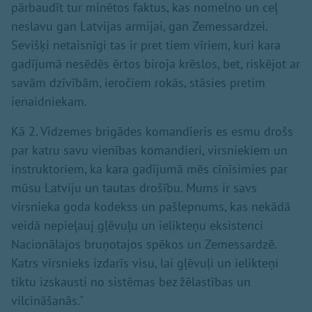
pārbaudīt tur minētos faktus, kas nomelno un ceļ
neslavu gan Latvijas armijai, gan Zemessardzei.
Sevišķi netaisnīgi tas ir pret tiem vīriem, kuri kara
gadījumā nesēdēs ērtos biroja krēslos, bet, riskējot ar
savām dzīvībām, ieročiem rokās, stāsies pretim
ienaidniekam.
Kā 2. Vidzemes brigādes komandieris es esmu drošs
par katru savu vienības komandieri, virsniekiem un
instruktoriem, ka kara gadījumā mēs cīnīsimies par
mūsu Latviju un tautas drošību. Mums ir savs
virsnieka goda kodekss un pašlepnums, kas nekādā
veidā nepieļauj gļēvuļu un ielikteņu eksistenci
Nacionālajos bruņotajos spēkos un Zemessardzē.
Katrs virsnieks izdarīs visu, lai gļēvuļi un ielikteņi
tiktu izskausti no sistēmas bez žēlastības un
vilcināšanās."