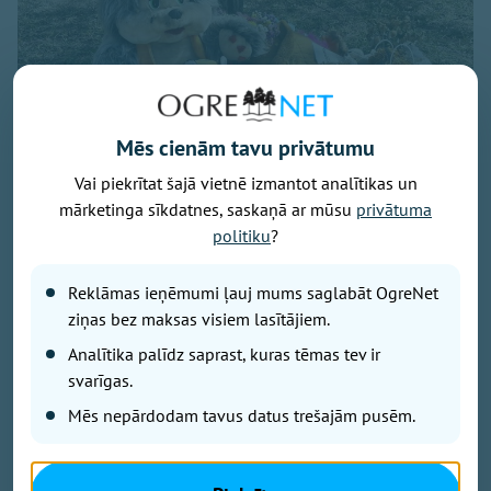
Mēs cienām tavu privātumu
Vai piekrītat šajā vietnē izmantot analītikas un
mārketinga sīkdatnes, saskaņā ar mūsu
privātuma
politiku
?
Attēls no Yuriy Yurchyk personīgā arhīva
Reklāmas ieņēmumi ļauj mums saglabāt OgreNet
Raksts balstīts uz kāda Ukrainas kristieša liecību, kas
ziņas bez maksas visiem lasītājiem.
publicēta pēc Krievijas gaisa bumbas trieciena
Analītika palīdz saprast, kuras tēmas tev ir
pilsētas centrā. Pirms dažām nedēļām Krievijas
svarīgas.
vadāmā gaisa bumba (KAB) iznīcināja dzīvojamo
māju kādas Ukrainas pilsētas centrā. Gaišā dienas
Mēs nepārdodam tavus datus trešajām pusēm.
laikā. Trieciena rezultātā gāja bojā bērni. Viņu
rotaļlietas joprojām guļ zem koka pie drupām kā
klusa, bet neizturama liecība par to, kas šeit notika.