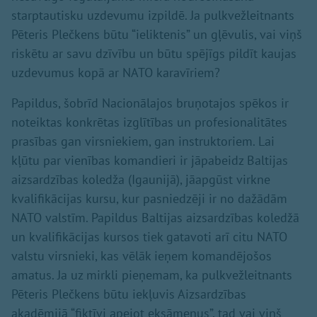
starptautisku uzdevumu izpildē. Ja pulkvežleitnants
Pēteris Plečkens būtu “ieliktenis” un gļēvulis, vai viņš
riskētu ar savu dzīvību un būtu spējīgs pildīt kaujas
uzdevumus kopā ar NATO karavīriem?
Papildus, šobrīd Nacionālajos bruņotajos spēkos ir
noteiktas konkrētas izglītības un profesionalitātes
prasības gan virsniekiem, gan instruktoriem. Lai
kļūtu par vienības komandieri ir jāpabeidz Baltijas
aizsardzības koledža (Igaunijā), jāapgūst virkne
kvalifikācijas kursu, kur pasniedzēji ir no dažādām
NATO valstīm. Papildus Baltijas aizsardzības koledžā
un kvalifikācijas kursos tiek gatavoti arī citu NATO
valstu virsnieki, kas vēlāk ieņem komandējošos
amatus. Ja uz mirkli pieņemam, ka pulkvežleitnants
Pēteris Plečkens būtu iekļuvis Aizsardzības
akadēmijā “fiktīvi apejot eksāmenus”, tad vai viņš