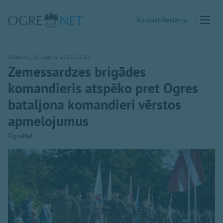
Kontakti
Reklāma
Otrdiena, 15. aprīlis, 2025 18:10
Zemessardzes brigādes
komandieris atspēko pret Ogres
bataljona komandieri vērstos
apmelojumus
OgreNet