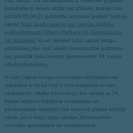
Viņš raksta: "Kā Zemessardzes 2. Vidzemes brigādes
komandieris nevaru atstāt bez atbildes pietiek.com
portālā 01.04.25. publicēto anonīmo “pietiek” lasītāja
rakstu
“Kādi ļaudis rūpējas par Latvijas drošību:
pulkvežleitnants Pēteris Plečkens no Zemessardzes
54. bataljona”
, kā arī iepriekš Lato Lapsas kunga
uzstāšanos, kur viņš sniedz Zemessardzei padomus
kur pareizāk būtu izvietot Zemessardzes 54. kaujas
atbalsta bataljonu.
Ja Lato Lapsas kunga emocionālo uzstāšanos var
izskaidrot ar to, ka viņš ir ticis maldināts un nav
noskaidrojis sīkāku informāciju, kas saistās ar 54.
kaujas atbalsta bataljona izvietojumu un
pārvietošanas iespējām, tad anonīmā pietiek lasītāja
raksts jau ir klaja, rupja Latvijas Zemessardzes
virsnieka apmelošana un nomelnošana.