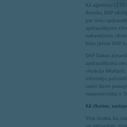
Kā aģentūru LETA i
Reinika, DAP vērtē
par tiešu apdraudēj
apdraudējums cilvē
nekavējoties rīkot
būtu jāziņo DAP, k
DAP Dabas aizsardz
apdraudējumu nerado
situācija Jēkabpilī,
informēja pašvaldī
radot lācim paaugst
neapmierināta ir S
Kā rīkoties, sastop
Viņa iesaka, ka, sa
un netuvoties, ziņ