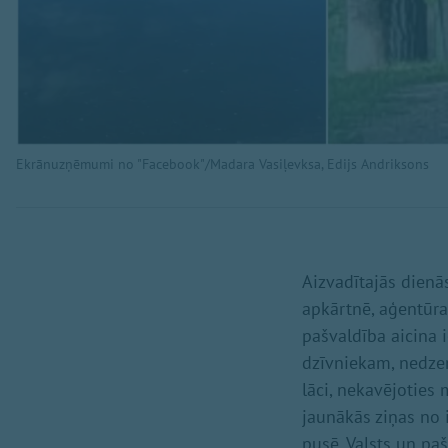
Ekrānuzņēmumi no "Facebook"/Madara Vasiļevksa, Edijs Andriksons
Aizvadītajās dienā
apkārtnē, aģentūra
pašvaldība aicina 
dzīvniekam, nedzen
lāci, nekavējoties 
jaunākās ziņas no 
pusē. Valsts un paš