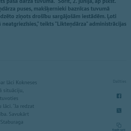
ts paša dārza tuvumā. "Šorīt, 2. jūnijā, ap plkst.
eņdārza puses, makšķernieki baznīcas tuvumā
redzēto ziņots drošību sargājošām iestādēm. Ļoti
 neatgriezīsies," teikts "Likteņdārza" administrācijas
Dalīties
par lāci Kokneses
 situāciju,
etuvoties
āci. "Ja redzat
ība. Savukārt
ī Staburaga
Kopēt saiti