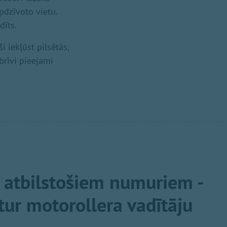
pdzīvoto vietu.
dīts.
i iekļūst pilsētās,
brīvi pieejami
 atbilstošiem numuriem -
tur motorollera vadītāju