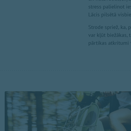
stress palielinot i
Lācis pilsētā visbi
Strode spriež, ka, 
var kļūt biežākas, 
pārtikas atkritumi