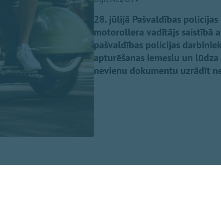
28. jūlijā Pašvaldības policija
motorollera vadītājs saistībā 
pašvaldības policijas darbinieku
apturēšanas iemeslu un lūdza 
nevienu dokumentu uzrādīt ne
ldības policijas dežūrdaļu, noskaidroti vadītāja dati. Kons
cības, bet motorolleram uzstādītā valsts reģistrācijas num