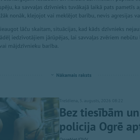
espēju, ka savvaļas dzīvnieks tuvākajā laikā pats pametīs a
ežāk nonāk, klejojot vai meklējot barību, nevis agresijas va
pieaugot lāču skaitam, situācijas, kad kāds dzīvnieks nejauš
tādēļ iedzīvotājiem jārūpējas, lai savvaļas zvēriem nebūtu 
 vai mājdzīvnieku barība.
Nākamais raksts
Trešdiena, 5. augusts, 2026 08:22
Bez tiesībām un
policija Ogrē ap
OgreNet/OVV