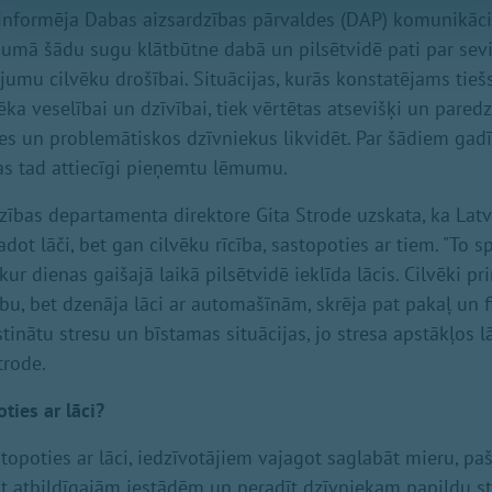
nformēja Dabas aizsardzības pārvaldes (DAP) komunikācij
jumā šādu sugu klātbūtne dabā un pilsētvidē pati par se
umu cilvēku drošībai. Situācijas, kurās konstatējams tiešs
ka veselībai un dzīvībai, tiek vērtētas atsevišķi un pared
ies un problemātiskos dzīvniekus likvidēt. Par šādiem ga
as tad attiecīgi pieņemtu lēmumu.
ības departamenta direktore Gita Strode uzskata, ka Latvi
t lāči, bet gan cilvēku rīcība, sastopoties ar tiem. "To spi
 kur dienas gaišajā laikā pilsētvidē ieklīda lācis. Cilvēki pr
bu, bet dzenāja lāci ar automašīnām, skrēja pat pakaļ un f
inātu stresu un bīstamas situācijas, jo stresa apstākļos lā
trode.
oties ar lāci?
stopoties ar lāci, iedzīvotājiem vajagot saglabāt mieru, pa
ot atbildīgajām iestādēm un neradīt dzīvniekam papildu s