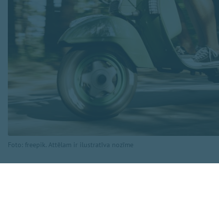
Foto: freepik. Attēlam ir ilustratīva nozīme
Sazinoties ar Pašva
nav vadītāja aplie