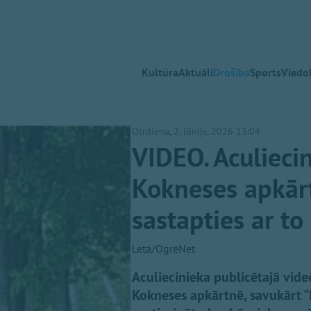
Kultūra
Aktuāli
Drošība
Sports
Viedok
Otrdiena, 2. jūnijs, 2026 13:04
VIDEO. Aculiecin
Kokneses apkārtn
sastapties ar to 
Leta/OgreNet
Aculiecinieka publicētajā vide
Kokneses apkārtnē, savukārt "L