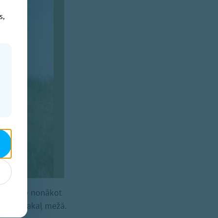
s,
s, tostarp nonākot
būt atpakaļ mežā.