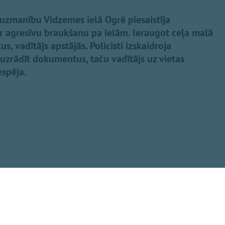
s uzmanību Vidzemes ielā Ogrē piesaistīja
ar agresīvu braukšanu pa ielām. Ieraugot ceļa malā
s, vadītājs apstājās. Policisti izskaidroja
uzrādīt dokumentus, taču vadītājs uz vietas
spēja.
Dalīties
tatēts, ka viņam
urzīme nav