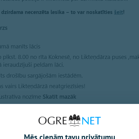
 dzirdama necenzēta lesika – to var noskatīties
šeit
!
Mēs cienām tavu privātumu