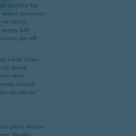
as pārstāve Ilze
vi neesot uzskatāma
 un tūlītējs
z iespēju DAP
dījumiem gan vēl
jā šobrīd lielāko
lgti ilustrē
imāri nevis
ilmēja, tādējādi
cis var uzbrukt,"
šiem palikt drošībā
tresu. Mazāks