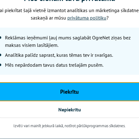
ai piekrītat šajā vietnē izmantot analītikas un mārketinga sīkdatne
saskaņā ar mūsu
privātuma politiku
?
Reklāmas ieņēmumi ļauj mums saglabāt OgreNet ziņas bez
maksas visiem lasītājiem.
Analītika palīdz saprast, kuras tēmas tev ir svarīgas.
Mēs nepārdodam tavus datus trešajām pusēm.
Piekrītu
Nepiekrītu
ētdien Jēkabpilī ieklīda un labu laiku skraidīja apkārt lāci
Izvēli vari mainīt jebkurā laikā, notīrot pārlūkprogrammas sīkdatnes.
āju tuvumā. Pēc tumsas iestāšanās dzīvnieku izdevās ieda