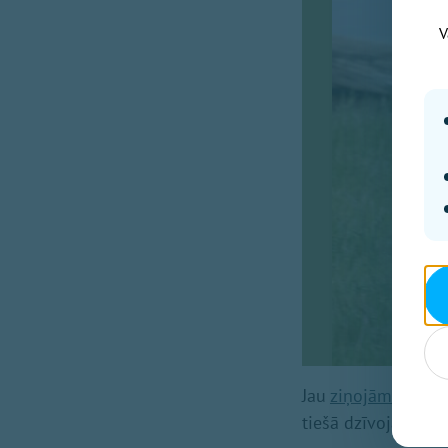
V
Jau
ziņojām
, ka sv
tiešā dzīvojamo m