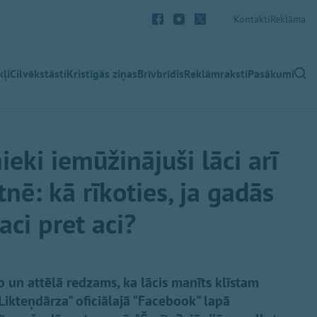
Kontakti
Reklāma
ļi
Cilvēkstāsti
Kristīgās ziņas
Brīvbrīdis
Reklāmraksti
Pasākumi
ieki iemūžinājuši lāci arī
ē: kā rīkoties, ja gadās
aci pret aci?
o un attēlā redzams, ka lācis manīts klīstam
ikteņdārza" oficiālajā "Facebook" lapā