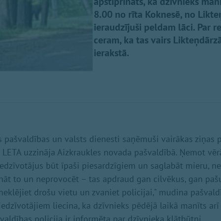
apstiprināts, ka dzīvnieks manī
8.00 no rīta Koknesē, no Likt
ieraudzījuši peldam lāci. Par 
ceram, ka tas vairs Likteņdārzā
ierakstā.
s pašvaldības un valsts dienesti saņēmuši vairākas ziņas 
 LETA uzzināja Aizkraukles novada pašvaldībā. Ņemot vērā
iedzīvotājus būt īpaši piesardzīgiem un saglabāt mieru, n
āt to un neprovocēt – tas apdraud gan cilvēkus, gan pašu l
meklējiet drošu vietu un zvaniet policijai," mudina pašvald
iedzīvotājiem liecina, ka dzīvnieks pēdējā laikā manīts ar
valdības policija ir informēta par dzīvnieka klātbūtni.