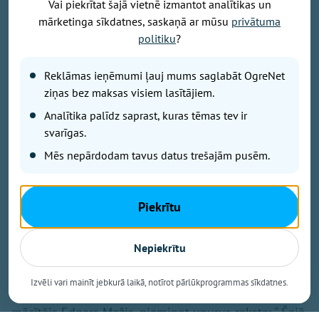
Vai piekrītat šajā vietnē izmantot analītikas un
mārketinga sīkdatnes, saskaņā ar mūsu
privātuma
politiku
?
Attēls no Yuriy Yurchyk personīgā arhīva
Reklāmas ieņēmumi ļauj mums saglabāt OgreNet
Raksts balstīts uz kāda Ukrainas kristieša liecību, kas
ziņas bez maksas visiem lasītājiem.
publicēta pēc Krievijas gaisa bumbas trieciena
Analītika palīdz saprast, kuras tēmas tev ir
pilsētas centrā. Pirms dažām nedēļām Krievijas
svarīgas.
vadāmā gaisa bumba (KAB) iznīcināja dzīvojamo
māju kādas Ukrainas pilsētas centrā. Gaišā dienas
Mēs nepārdodam tavus datus trešajām pusēm.
laikā. Trieciena rezultātā gāja bojā bērni. Viņu
rotaļlietas joprojām guļ zem koka pie drupām kā
klusa, bet neizturama liecība par to, kas šeit notika.
Piekrītu
Šo skatu aprakstījis Jurijs Jurčuks (Yuriy Yurchyk),
kura liecība kļuvusi par plašāku pārdomu iemeslu -
par Dievu, ciešanām un atbildību.
Nepiekrītu
Izvēli vari mainīt jebkurā laikā, notīrot pārlūkprogrammas sīkdatnes.
Pie traģiskā notikuma ieraksta
Facebook,
baptistu
mācītājs Edgars Mažis, pieminot upurus raksta: " Šajā