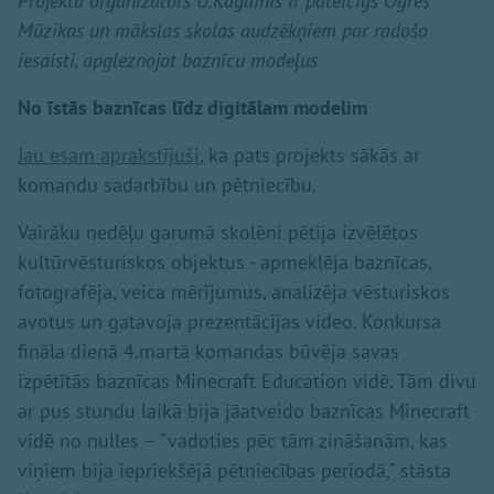
Projekta organizators U.Kagainis ir pateicīgs Ogres
Mūzikas un mākslas skolas audzēkņiem par radošo
iesaisti, apgleznojot baznīcu modeļus
No īstās baznīcas līdz digitālam modelim
Jau esam aprakstījuši
, ka pats projekts sākās ar
komandu sadarbību un pētniecību.
Vairāku nedēļu garumā skolēni pētīja izvēlētos
kultūrvēsturiskos objektus - apmeklēja baznīcas,
fotografēja, veica mērījumus, analizēja vēsturiskos
avotus un gatavoja prezentācijas video. Konkursa
fināla dienā 4.martā komandas būvēja savas
izpētītās baznīcas Minecraft Education vidē. Tām divu
ar pus stundu laikā bija jāatveido baznīcas Minecraft
vidē no nulles – "vadoties pēc tām zināšanām, kas
viņiem bija iepriekšējā pētniecības periodā," stāsta