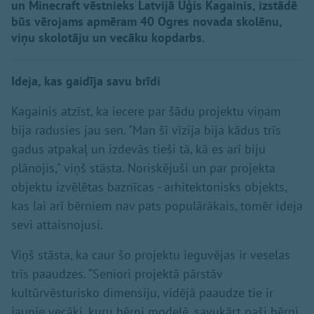
un Minecraft vēstnieks Latvijā Uģis Kagainis, izstādē
būs vērojams apmēram 40 Ogres novada skolēnu,
viņu skolotāju un vecāku kopdarbs.
Ideja, kas gaidīja savu brīdi
Kagainis atzīst, ka iecere par šādu projektu viņam
bija radusies jau sen. "Man šī vīzija bija kādus trīs
gadus atpakaļ un izdevās tieši tā, kā es arī biju
plānojis," viņš stāsta. Noriskējuši un par projekta
objektu izvēlētas baznīcas - arhitektonisks objekts,
kas lai arī bērniem nav pats populārākais, tomēr ideja
sevi attaisnojusi.
Viņš stāsta, ka caur šo projektu ieguvējas ir veselas
trīs paaudzes. “Seniori projektā pārstāv
kultūrvēsturisko dimensiju, vidējā paaudze tie ir
jaunie vecāki, kuru bērni modelē, savukārt paši bērni