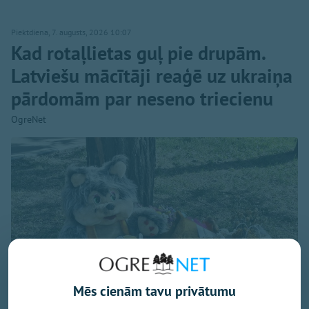
Piektdiena, 7. augusts, 2026 10:07
Kad rotaļlietas guļ pie drupām.
Latviešu mācītāji reaģē uz ukraiņa
pārdomām par neseno triecienu
OgreNet
Mēs cienām tavu privātumu