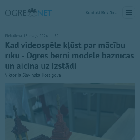
Kontakti
Reklāma
Piektdiena, 15. maijs, 2026 11:30
Kad videospēle kļūst par mācību
rīku - Ogres bērni modelē baznīcas
un aicina uz izstādi
Viktorija Slavinska-Kostigova