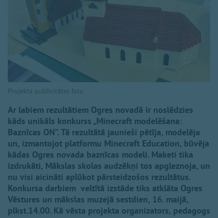
Projekta publicitātes foto
Ar labiem rezultātiem Ogres novadā ir noslēdzies
kāds unikāls konkurss „Minecraft modelēšana:
Baznīcas ON”. Tā rezultātā jaunieši pētīja, modelēja
un, izmantojot platformu Minecraft Education, būvēja
kādas Ogres novada baznīcas modeli. Maketi tika
izdrukāti, Mākslas skolas audzēkņi tos apgleznoja, un
nu visi aicināti aplūkot pārsteidzošos rezultātus.
Konkursa darbiem veltītā izstāde tiks atklāta Ogres
Vēstures un mākslas muzejā sestdien, 16. maijā,
plkst.14.00. Kā vēsta projekta organizators, pedagogs