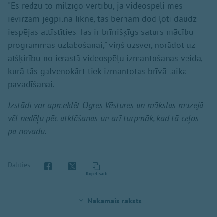
"Es redzu to milzīgo vērtību, ja videospēli mēs
ievirzām jēgpilnā līknē, tas bērnam dod ļoti daudz
iespējas attīstīties. Tas ir brīnišķīgs saturs mācību
programmas uzlabošanai," viņš uzsver, norādot uz
atšķirību no ierastā videospēļu izmantošanas veida,
kurā tās galvenokārt tiek izmantotas brīvā laika
pavadīšanai.
Izstādi var apmeklēt Ogres Vēstures un mākslas muzejā
vēl nedēļu pēc atklāšanas un arī turpmāk, kad tā ceļos
pa novadu.
Dalīties
Kopēt saiti
Nākamais raksts