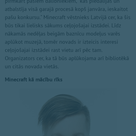
pirmkārt pašiem dalībniekiem, “kas piedalījās un
atbalstīja visā garajā procesā kopš janvāra, ieskaitot
pašu konkursu." Minecraft vēstnieks Latvijā cer, ka šis
būs tikai lielisks sākums ceļojošajai izstādei. Līdz
nākamās nedēļas beigām baznīcu modeļus varēs
aplūkot muzejā, tomēr novads ir izteicis interesi
ceļojošajai izstādei rast vietu arī pēc tam.
Organizators cer, ka tā būs aplūkojama arī bibliotēkā
un citās novada vietās.
Minecraft kā mācību rīks