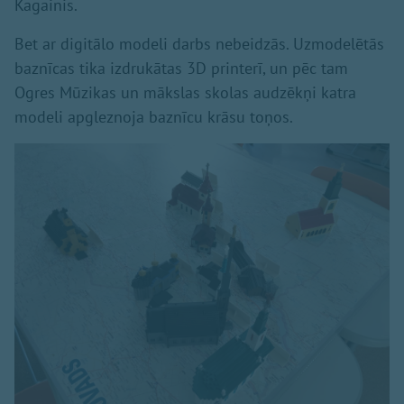
Kagainis.
Bet ar digitālo modeli darbs nebeidzās. Uzmodelētās
baznīcas tika izdrukātas 3D printerī, un pēc tam
Ogres Mūzikas un mākslas skolas audzēkņi katra
modeli apgleznoja baznīcu krāsu toņos.